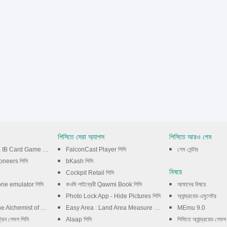
পিসিতে সেরা অ্যাপস
পিসিতে আরও গেম
IB Card Game পিসি
FalconCast Player পিসি
গেম সেন্টার
oneers পিসি
bKash পিসি
বিষয়ে
Cockpit Retail পিসি
one emulator পিসি
কওমি লাইব্রেরী Qawmi Book পিসি
আমাদের বিষয়ে
Photo Lock App - Hide Pictures পিসি
অ্যান্ড্রয়েড এমুলেটর
ories & the Envisioned Land পিসি
Easy Area : Land Area Measure পিসি
MEmu 9.0
্রেন গেমস পিসি
Alaap পিসি
পিসিতে অ্যান্ড্রয়েড গেমস