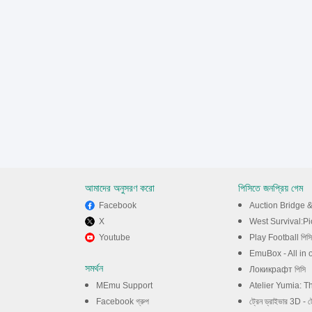
আমাদের অনুসরণ করো
পিসিতে জনপ্রিয় গেম
Facebook
Auction Bridge & 
X
West Survival:Pi
Youtube
Play Football পিসি
EmuBox - All in 
সমর্থন
Локикрафт পিসি
MEmu Support
Atelier Yumia: The Alchemist of Mem
Facebook গ্রুপ
ট্রেন ড্রাইভার 3D - ট