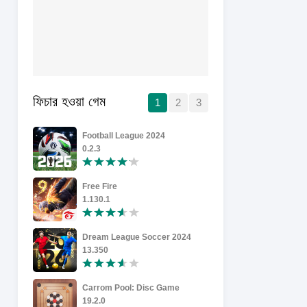
ফিচার হওয়া গেম
1
2
3
Football League 2024
Level Devi
0.2.3
1.3.1
Free Fire
1.130.1
6.5
Dream League Soccer 2024
Temple Ru
13.350
1.134.0
Carrom Pool: Disc Game
Worms Zone
19.2.0
6.27.1