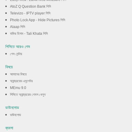
AtoZ Q Question Bank পিসি
Televizo - IPTV player পিসি
Photo Lock App - Hide Pictures পিসি
Alaap পিসি
বাকির হিসাব - Tali Khata পিসি
পিসিতে আরও গেম
গেম সেন্টার
বিষয়ে
আমাদের বিষয়ে
অ্যান্ড্রয়েড এমুলেটর
MEmu 9.0
পিসিতে অ্যান্ড্রয়েড গেমস খেলুন
ডাউনলোড
ডাউনলোড
ব্যবসা