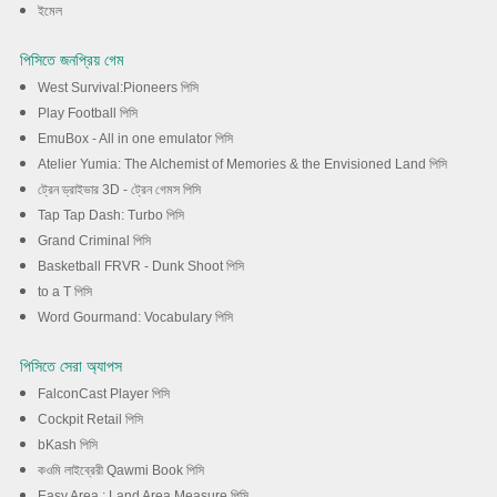
ইমেল
পিসিতে জনপ্রিয় গেম
West Survival:Pioneers পিসি
Play Football পিসি
EmuBox - All in one emulator পিসি
Atelier Yumia: The Alchemist of Memories & the Envisioned Land পিসি
ট্রেন ড্রাইভার 3D - ট্রেন গেমস পিসি
Tap Tap Dash: Turbo পিসি
Grand Criminal পিসি
Basketball FRVR - Dunk Shoot পিসি
to a T পিসি
Word Gourmand: Vocabulary পিসি
পিসিতে সেরা অ্যাপস
FalconCast Player পিসি
Cockpit Retail পিসি
bKash পিসি
কওমি লাইব্রেরী Qawmi Book পিসি
Easy Area : Land Area Measure পিসি