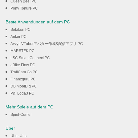
Queen Bee! PC
Pony Torture PC
Beste Anwendungen auf dem PC
Solakon PC
Anker PC
Avvy | VTuberアバター作成&配信アプリ PC
MARSTEK PC
LSC Smart Connect PC
eBike Flow PC
TrailCam Go PC
Finanzguru PC
DB MobiDig PC
P&I Loga3 PC
Mehr Spiele auf dem PC
Spiel-Center
Über
Über Uns