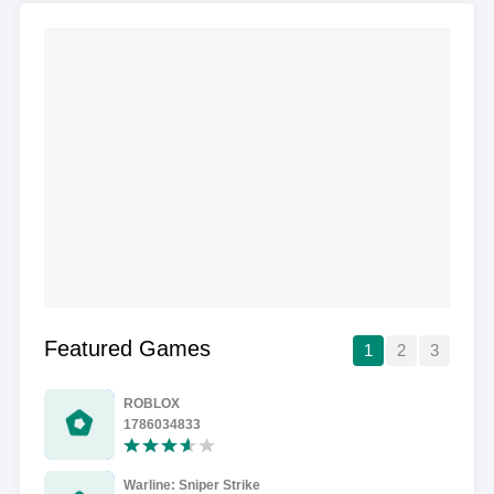
Featured Games
1
2
3
ROBLOX
1786034833
Warline: Sniper Strike