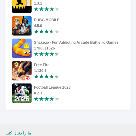
1.3.1
PUBG MOBILE
4.5.0
Snake.io - Fun Addicting Arcade Battle .io Games
1786011526
Free Fire
1.130.1
Football League 2023
0.2.3
ما را دنبال کنید