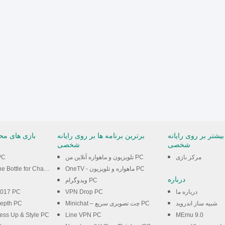
بیشتر بر روی رایانه
برترین برنامه ها بر روی رایانه
بازی های محب
شخصی
شخصی
مرکز بازی
تلویزیون و ماهواره آنلاین من PC
PC
OneTV - ماهواره و تلویزیون PC
le for Chatting & Fun PC
درباره
ویدوگرام PC
درباره ما
VPN Drop PC
 2017 PC
شبیه ساز اندروید
Minichat – چت تصویری سریع PC
Depth PC
ress Up & Style PC
Line VPN PC
MEmu 9.0