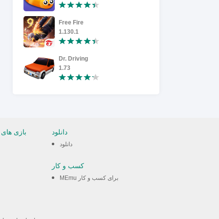
Free Fire
School Par
1.130.1
1.8.39
Dr. Driving
1.73
4.0.5
دانلود
بازی های 
دانلود
کسب و کار
MEmu برای کسب و کار