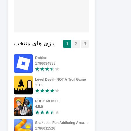
بازی های منتخب
1
2
3
Roblox
Football L
1786034833
0.2.3
Level Devil - NOT A Troll Game
1.3.1
27.0.04
PUBG MOBILE
Tiles Survi
4.5.0
2.5.800
Snake.io - Fun Addicting Arcade Battle .io Games
eFootball
1786011526
10.5.1