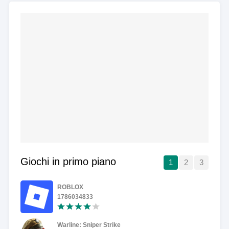
Giochi in primo piano
1
2
3
ROBLOX
1786034833
Warline: Sniper Strike