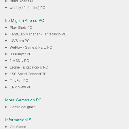
Build Roads PC
wobbly life (online) PC
Le Migliori App su PC
Play Shots PC
FantaLab Manager - Fantacalcio PC
iUVS pro PC
WePlay - Game & Party PC
000Player PC
fctv 33 tv PC
Leghe Fantacalcio ® PC
LSC Smart Connect PC
TinyFun PC
EPM View PC
More Games on PC
Centro dei giochi
Informazioni Su
Chi Siamo