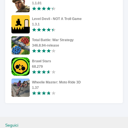
1.1.01
Level Devil - NOT A Troll Game
1.3.1
Total Battle: War Strategy
346.8.94-release
Brawl Stars
68.279
Wheelie Master: Moto Ride 3D
1.37
Seguici