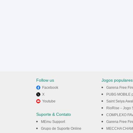
Follow us
Jogos populares
Facebook
Garena Free Fir
X
PUBG MOBILE p
Youtube
Saint Seiya Awakening: Kni
RioRise－Jogo Simula
Suporte & Contato
COMPLEXO FAV
MEmu Support
Garena Free Fir
Grupo de Suporte Online
MECCHA CHAME