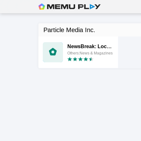
Particle Media Inc.
NewsBreak: Local News & Alerts
Others:News & Magazines