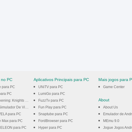
 no PC
Aplicativos Principais para PC
Mais jogos para 
e para PC
UNiTV para PC
Game Center
ara PC
LumiGo para PC
About
ghts of the Zodiac para PC
FuzzTv para PC
dor De Vida para PC
Fun Play para PC
About Us
ELA para PC
Snaptube para PC
Emulador de Andr
e Max para PC
FordBrowser para PC
MEmu 9.0
LEON para PC
Hyper para PC
Jogue Jogos Andr