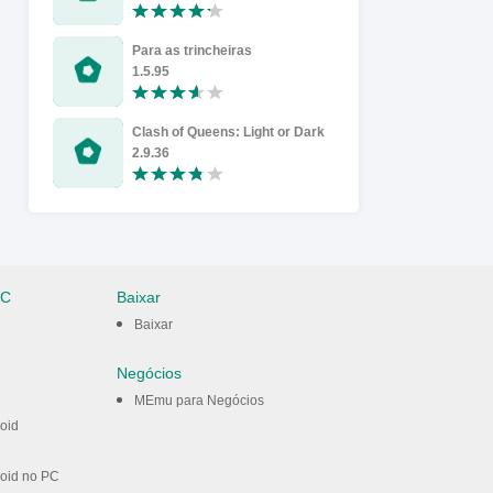
Para as trincheiras
Boom Bea
1.5.95
55.63
Clash of Queens: Light or Dark
Religion I
2.9.36
1.3.5.25
PC
Baixar
Baixar
Negócios
MEmu para Negócios
oid
oid no PC