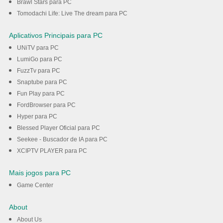
Brawl Stars para PC
Tomodachi Life: Live The dream para PC
Aplicativos Principais para PC
UNiTV para PC
LumiGo para PC
FuzzTv para PC
Snaptube para PC
Fun Play para PC
FordBrowser para PC
Hyper para PC
Blessed Player Oficial para PC
Seekee - Buscador de IA para PC
XCIPTV PLAYER para PC
Mais jogos para PC
Game Center
About
About Us