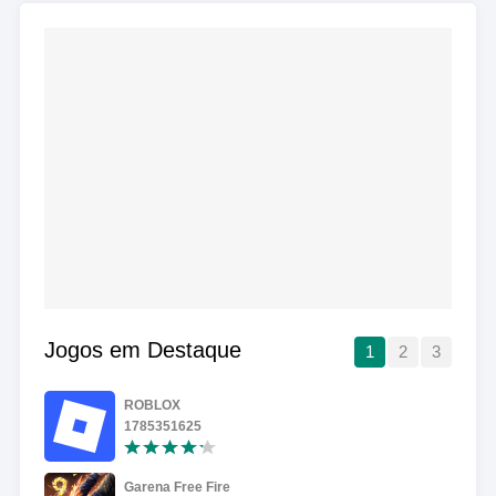
Jogos em Destaque
1
2
3
ROBLOX
1785351625
Garena Free Fire