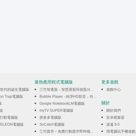
最熱應用程式電腦版
更多遊戲
新世代的誕生電腦版
三竹智選股－智慧選股與個股分析(先行版)電腦版
遊戲中心
iston Trap電腦版
Bubble Player - 純淨HD影音，待機背景播放器電腦版
關於
版
Google NotebookLM電腦版
腦版
myTV SUPER電腦版
關於我們
角洲行動電腦版
拼多多電腦版
安卓模擬器
MELEON電腦版
SoCatch電腦版
逍遙 9.0
三竹股市－免費行動股市即時報價、全台百萬用戶使用電腦版
用電腦玩手機遊戲