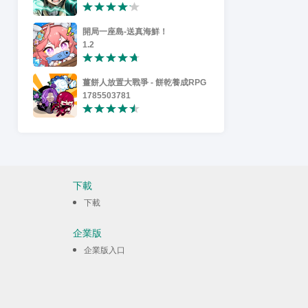
開局一座島-送真海鮮！
完蛋！我被
1.2
1.0.7
薑餅人放置大戰爭 - 餅乾養成RPG
Garena®
1785503781
1.203.3711
下載
下載
企業版
企業版入口