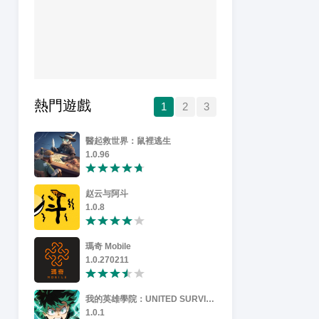
熱門遊戲
1
2
3
醫起救世界：鼠裡逃生
Pikmin Bl
1.0.96
150.0
赵云与阿斗
ROBLOX
1.0.8
17860348
瑪奇 Mobile
精靈進化之
1.0.270211
8.0
我的英雄學院：UNITED SURVIVAL
Rogue Le
1.0.1
0.553