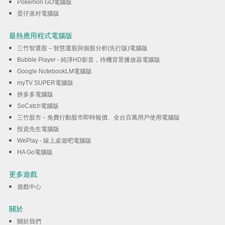
Pokémon GO電腦版
蛋仔派对電腦版
最熱應用程式電腦版
三竹智選股－智慧選股與個股分析(先行版)電腦版
Bubble Player - 純淨HD影音，待機背景播放器電腦版
Google NotebookLM電腦版
myTV SUPER電腦版
拼多多電腦版
SoCatch電腦版
三竹股市－免費行動股市即時報價、全台百萬用戶使用電腦版
投資先生電腦版
WePlay - 線上桌遊吧電腦版
HA Go電腦版
更多遊戲
遊戲中心
關於
關於我們