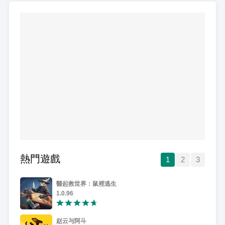
熱門遊戲
1
2
3
醫起救世界：鼠裡逃生
1.0.96
赵云与阿斗