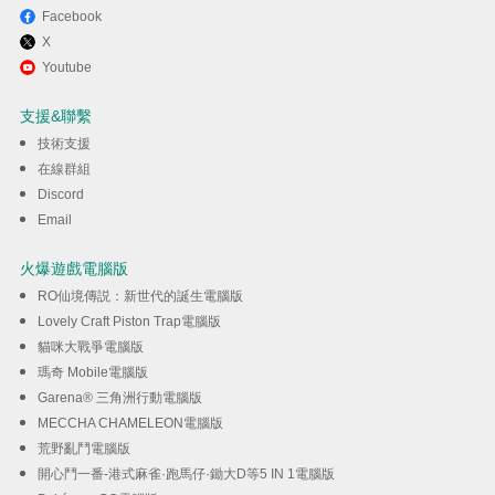
Facebook
X
Youtube
支援&聯繫
技術支援
在線群組
Discord
Email
火爆遊戲電腦版
RO仙境傳説：新世代的誕生電腦版
Lovely Craft Piston Trap電腦版
貓咪大戰爭電腦版
瑪奇 Mobile電腦版
Garena® 三角洲行動電腦版
MECCHA CHAMELEON電腦版
荒野亂鬥電腦版
開心鬥一番-港式麻雀·跑馬仔·鋤大D等5 IN 1電腦版