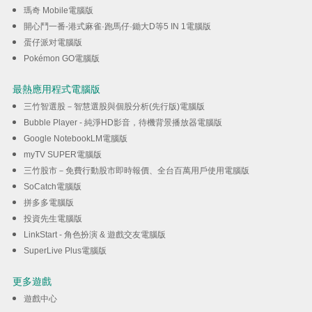
瑪奇 Mobile電腦版
開心鬥一番-港式麻雀·跑馬仔·鋤大D等5 IN 1電腦版
蛋仔派对電腦版
Pokémon GO電腦版
最熱應用程式電腦版
三竹智選股－智慧選股與個股分析(先行版)電腦版
Bubble Player - 純淨HD影音，待機背景播放器電腦版
Google NotebookLM電腦版
myTV SUPER電腦版
三竹股市－免費行動股市即時報價、全台百萬用戶使用電腦版
SoCatch電腦版
拼多多電腦版
投資先生電腦版
LinkStart - 角色扮演 & 遊戲交友電腦版
SuperLive Plus電腦版
更多遊戲
遊戲中心