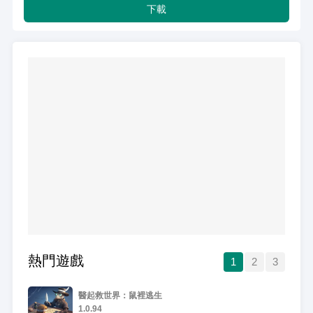
下載
熱門遊戲
1
2
3
醫起救世界：鼠裡逃生
1.0.94