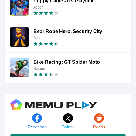
Poppy Game - It's Playtime
Action
Bear Rope Hero, Security City
Action
Bike Racing: GT Spider Moto
Racing
Facebook
Twitter
Reddit