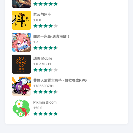
赵云与阿斗
1.0.8
開局一座島-送真海鮮！
1.2
瑪奇 Mobile
1.0.270211
薑餅人放置大戰爭 - 餅乾養成RPG
1785503781
Pikmin Bloom
150.0