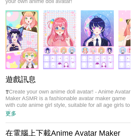
your own anime doll avatar!
力，一切都入絲般順滑。我們不僅在意你怎樣遊
玩，更在意如何讓你享受遊玩的樂趣！
遊戲訊息
❣️Create your own anime doll avatar! - Anime Avatar
Maker ASMR is a fashionable avatar maker game
with cute anime girl style, suitable for all age girls to
play
更多
Game features:
✨Choose different skin tones, hair styles, hair
colors, eyes expressions and stylish dresses with
在電腦上下載Anime Avatar Maker