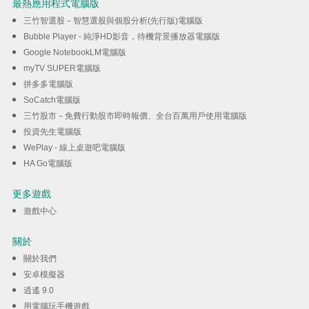
最熱應用程式電腦版
三竹智選股－智慧選股與個股分析(先行版)電腦版
Bubble Player - 純淨HD影音，待機背景播放器電腦版
Google NotebookLM電腦版
myTV SUPER電腦版
拼多多電腦版
SoCatch電腦版
三竹股市－免費行動股市即時報價、全台百萬用戶使用電腦版
投資先生電腦版
WePlay - 線上桌遊吧電腦版
HA Go電腦版
更多遊戲
遊戲中心
關於
關於我們
安卓模擬器
逍遙 9.0
用電腦玩手機遊戲