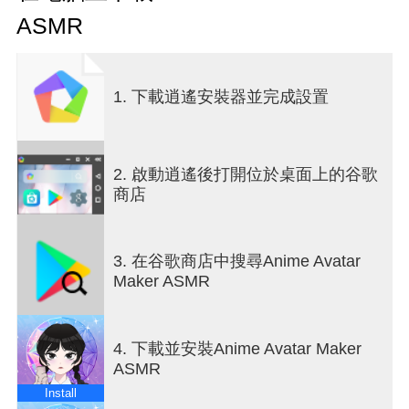
lots of decoration items.
ASMR
✨Various hairstyles, different themes, and dressing
up anime characters!
✨Beautiful graphic art and high quality sound, well-
arranged anime background scenes, a different
1. 下載逍遙安裝器並完成設置
photo experience!
✨2 different modes: Doll maker and PK
✨Create unique looks for various styling challenges
and compete with other players at once.
2. 啟動逍遙後打開位於桌面上的谷歌
✨Don't forget to take a photo and save your
商店
creations to your phone
Players can create anime doll avatars with full
body, various poses and face features.
3. 在谷歌商店中搜尋Anime Avatar
Anime girls
Maker ASMR
4. 下載並安裝Anime Avatar Maker
ASMR
Install