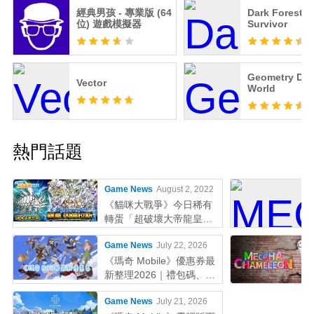
經典男孩 - 專業版 (64
Dark Forest
位) 遊戲模擬器
Survivor
Geometry Da
Vector
World
熱門話題
Game News
August 2, 2022
《貓咪大戰爭》今日稀有
轉蛋「超破壞大帝龍皇因
佩拉斯」系列新角色登場
Game News
July 22, 2026
《瑪奇 Mobile》優惠券最
新整理2026｜禮包碼、序
號輸入教學一次看
Game News
July 21, 2026