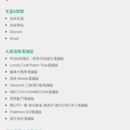
Avatar Maker ASMR
支援&聯繫
技術支援
下載
在線群組
Discord
Email
火爆遊戲電腦版
RO仙境傳説：新世代的誕生電腦版
Lovely Craft Piston Trap電腦版
貓咪大戰爭電腦版
瑪奇 Mobile電腦版
Garena® 三角洲行動電腦版
MECCHA CHAMELEON電腦版
荒野亂鬥電腦版
開心鬥一番-港式麻雀·跑馬仔·鋤大D等5 IN 1電腦版
Pokémon GO電腦版
蛋仔派对電腦版