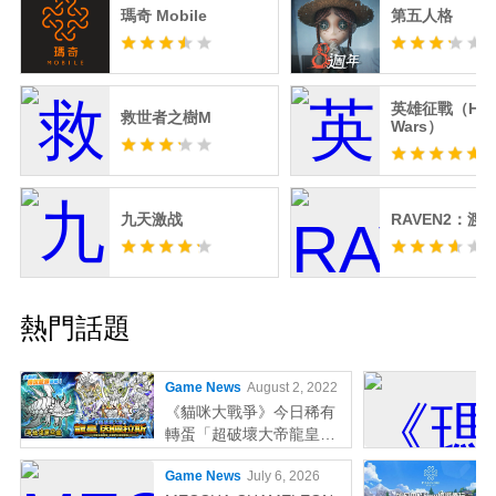
瑪奇 Mobile
第五人格
英雄征戰（Her
救世者之樹M
Wars）
九天激战
RAVEN2：渡
熱門話題
Game News
August 2, 2022
《貓咪大戰爭》今日稀有
轉蛋「超破壞大帝龍皇因
佩拉斯」系列新角色登場
Game News
July 6, 2026