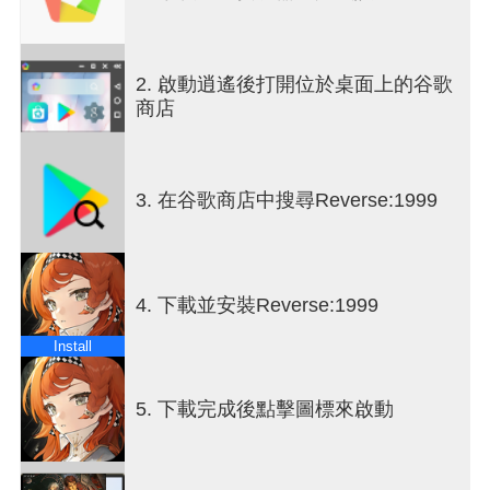
後自由地穿越這些時代。在強大的奧術師和基金會
盟友索內託的幫助下，你的任務是穿越時代，到達
「風暴」最活躍的地方，找到其他能夠感知即將到
2. 啟動逍遙後打開位於桌面上的谷歌
來的「風暴」的奧術師，並將他們從「風暴」中拯
商店
救出來。▶▶融合復古與現代美學的令人驚嘆的視
覺效果◀◀走進神秘的另類歷史，獨特的視覺元素
融合了普普藝術、古典油畫和歷史上更多的藝術風
格。 ▶▶跨越20世紀的電影冒險◀◀從咆哮的20年
3. 在谷歌商店中搜尋Reverse:1999
代到世紀之交，你將踏上跨越時空的旅程，揭開
「風暴」的真相和1999年的謎團。▶▶純正口音的
全英文配音◀◀讓自己沉浸在過去的歲月中。享受
由具有英國、義大利、法國和其他口音的不同配音
4. 下載並安裝Reverse:1999
演員表演的故事。 ▶▶來自不同時代、不同地區的
神奇奧術師◀◀人們曾經稱他們為「法師」、「巫
Install
師」和「怪胎」。現在他們與一般人類不安地共
存……但奧術師到底是誰？▶▶編織奧術咒語以獲
得光榮的勝利◀◀組建你的團隊，施展法術，並使
5. 下載完成後點擊圖標來啟動
用華麗的奧術技能來擊敗你的敵人。在這款全新的
角色扮演遊戲中開始你令人興奮的穿越時空冒險。
官方網站：https://re1999.bluepoch.com/en/home臉