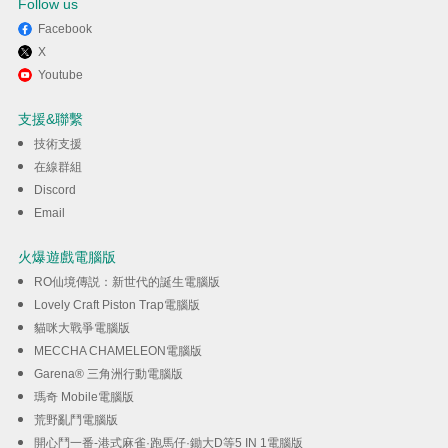
Follow us
Facebook
X
透過逍遙享受在電腦上玩
Youtube
Reverse:1999
支援&聯繫
技術支援
下載
在線群組
Discord
Email
火爆遊戲電腦版
RO仙境傳説：新世代的誕生電腦版
Lovely Craft Piston Trap電腦版
貓咪大戰爭電腦版
MECCHA CHAMELEON電腦版
Garena® 三角洲行動電腦版
瑪奇 Mobile電腦版
荒野亂鬥電腦版
開心鬥一番-港式麻雀·跑馬仔·鋤大D等5 IN 1電腦版