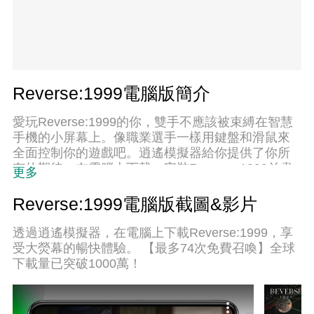
Reverse:1999電腦版簡介
愛玩Reverse:1999的你，雙手不應該被束縛在智慧
手機的小屏幕上。像職業選手一樣用鍵盤和滑鼠來
全面控制你的遊戲吧。逍遙模擬器給你提供了你所
有的期待。在電腦上下載、安裝Reverse:1999並盡
更多
情遊玩。再也不用擔心剩餘電量、流量消耗和煩人
的來電。全新的逍遙模擬器9是你在電腦上遊玩
Reverse:1999電腦版截圖&影片
Reverse:1999的最佳選擇！我们用心準備，完美的
按鍵映射系統讓Reverse:1999宛如電腦遊戲；我
透過逍遙模擬器，在電腦上下載Reverse:1999，享
們，用嫻熟的技術編程，逍遙多開器讓所有遊戲開
受大熒幕的暢快體驗。 【最多74次免費召喚】全球
好開滿；獨一無二的虛擬化引擎釋放你電腦的全部
下載量已突破1000萬！
潛力，一切都入絲般順滑。我們不僅在意你怎樣遊
玩，更在意如何讓你享受遊玩的樂趣！