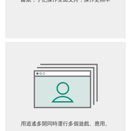
用逍遙多開同時運行多個遊戲、應用。