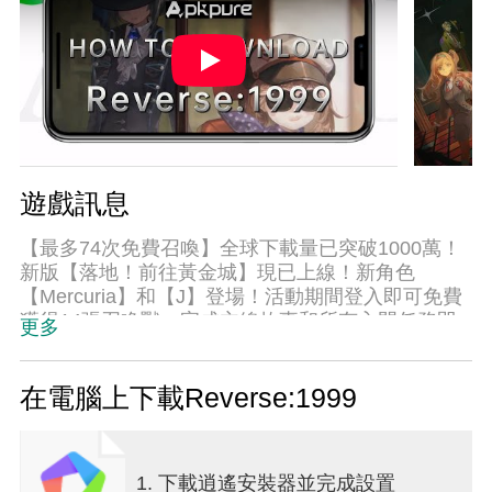
遊戲訊息
【最多74次免費召喚】全球下載量已突破1000萬！
新版【落地！前往黃金城】現已上線！新角色
【Mercuria】和【J】登場！活動期間登入即可免費
獲得14張召喚獸。完成主線故事和所有入門任務即
更多
可獲得額外的 60 個召喚物和 5 星級角色索內託的限
定服裝！《逆轉：1999》是一款由 Bluepoch 開發
的 20 世紀穿越策略角色扮演遊戲。 1999年的最後
在電腦上下載Reverse:1999
一天，「風暴」降臨人間。你在不斷升起的雨滴下
見證了一個時代的逆轉。拋開一切原因，展現在你
面前的是一個早已過去的時代的世界。作為時代的
1. 下載逍遙安裝器並完成設置
守護者、時代的觀察者，你可以在每次「風暴」之