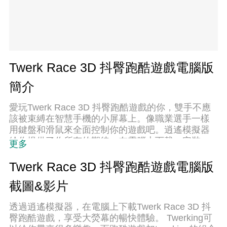
Twerk Race 3D 抖臀跑酷遊戲電腦版
簡介
愛玩Twerk Race 3D 抖臀跑酷遊戲的你，雙手不應
該被束縛在智慧手機的小屏幕上。像職業選手一樣
用鍵盤和滑鼠來全面控制你的遊戲吧。逍遙模擬器
給你提供了你所有的期待。在電腦上下載、安裝
更多
Twerk Race 3D 抖臀跑酷遊戲並盡情遊玩。再也不
用擔心剩餘電量、流量消耗和煩人的來電。全新的
Twerk Race 3D 抖臀跑酷遊戲電腦版
逍遙模擬器9是你在電腦上遊玩Twerk Race 3D 抖臀
截圖&影片
跑酷遊戲的最佳選擇！我们用心準備，完美的按鍵
映射系統讓Twerk Race 3D 抖臀跑酷遊戲宛如電腦
透過逍遙模擬器，在電腦上下載Twerk Race 3D 抖
遊戲；我們，用嫻熟的技術編程，逍遙多開器讓所
臀跑酷遊戲，享受大熒幕的暢快體驗。 Twerking可
有遊戲開好開滿；獨一無二的虛擬化引擎釋放你電