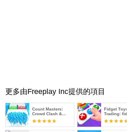
更多由Freeplay Inc提供的項目
Count Masters:
Fidget Toys
Crowd Clash &
Trading: fidge
Stickman running
trade relaxing
game
games