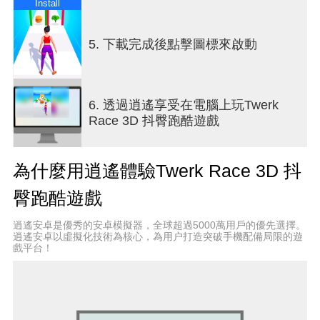
會是一場對你的身體力量和twerking技的雙重考驗。
Install
積蓄你所有的力量，發出有力的撞擊，將對手彈出
競技舞台。只有最強壯、最壯碩的身體才有機會贏
5. 下載完成後點擊圖標來啟動
得最終比賽！
準備好迎接挑戰了嗎？在這個跑酷遊戲中，你不會
有任何損失……除了掉幾公斤體重。奔跑，跨越所
有障礙，準備好贏得最終的戰鬥吧。
6. 透過逍遙享受在電腦上玩Twerk
Race 3D 抖臀跑酷遊戲
最佳功能特色
● 獨一無二的跑酷遊戲！這是一個以twerking戰鬥為
結尾的跑步遊戲，沒有一款免費遊戲可以與之比
為什麼用逍遙體驗Twerk Race 3D 抖
擬！
● 精彩刺激的較量！讓你的身體變得更強壯，用你厚
臀跑酷遊戲
實的肌肉碾壓你的對手。
● 真實生動的緊張感！有趣的快節奏賽跑搭配變化無
逍遙安卓是優秀的安卓模擬器，全球超過5000萬用戶的優先選擇。
窮的障礙，為你帶來一路的驚險刺激。Twerk Race
逍遙安卓以虛擬化技術為核心，為用户打造突破手機配備局限的遊
戲平台！
3D是最酷的跑步遊戲！
● 趣味新賽跑——新穎、可愛的外觀。你將有很多機
會來美化你的人物角色。選擇最棒的服裝，驚豔全
場！
Twerk Race 3D是一款人見人愛的有趣的免費遊戲！