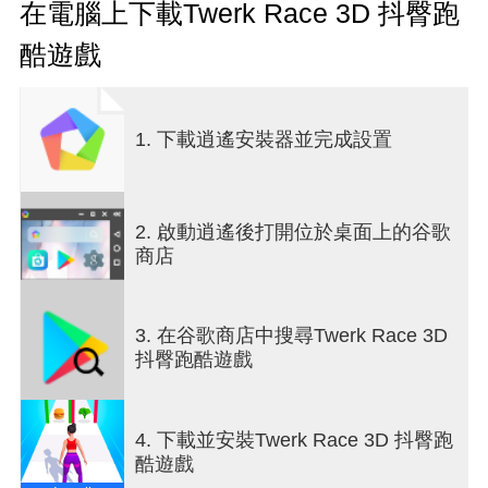
在電腦上下載Twerk Race 3D 抖臀跑
有趣的身體養成賽跑
酷遊戲
各就各位，做好準備，預備，跑！充滿樂趣的比賽
開始了！穿越極具挑戰性的障礙賽跑道，完成身體
變形。在這款跑酷遊戲中，你可以在眨眼之間獲得
健美體形。沿途拾取正確的物品來讓你變得更加強
1. 下載逍遙安裝器並完成設置
壯，並以你能想像的最大肌肉完成賽跑。
瘋狂障礙賽
但是請注意：要到達終點，你還需要使用一點點策
2. 啟動逍遙後打開位於桌面上的谷歌
略。比賽中充滿了各種瘋狂的障礙：脆弱易碎的玻
商店
璃平台、帶有大小不一的孔洞的屏障、滑梯等等。
有時候，壯碩的身體反而會成為你的弱點。你需要
學會什麼時候應該燃燒卡路里，並努力保持身材。
3. 在谷歌商店中搜尋Twerk Race 3D
向人們證明，你擁有與身體一樣強大的頭腦吧！
抖臀跑酷遊戲
史詩級的戰鬥
有趣的賽跑並不是這個跑酷遊戲的全部——當你到
4. 下載並安裝Twerk Race 3D 抖臀跑
達終點線時，還有一場戰鬥在等著你。每個關卡都
酷遊戲
有一個盛大的終場——一場精彩刺激的戰鬥，這將