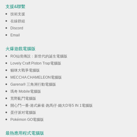
Race 3D 抖臀跑酷遊戲
支援&聯繫
技術支援
下載
在線群組
Discord
Email
火爆遊戲電腦版
RO仙境傳説：新世代的誕生電腦版
Lovely Craft Piston Trap電腦版
貓咪大戰爭電腦版
MECCHA CHAMELEON電腦版
Garena® 三角洲行動電腦版
瑪奇 Mobile電腦版
荒野亂鬥電腦版
開心鬥一番-港式麻雀·跑馬仔·鋤大D等5 IN 1電腦版
蛋仔派对電腦版
Pokémon GO電腦版
最熱應用程式電腦版