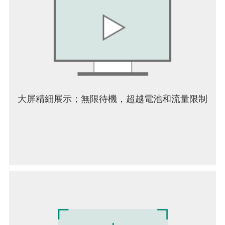
立即加入這款充滿樂趣的跑步遊戲，在愉快的3D賽
跑中狂歡，保證讓你不再無聊，舞動一整天！
大屏精細展示；無限待機，超越電池和流量限制