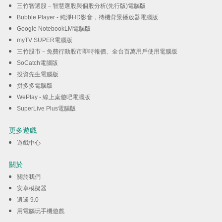
三竹智選股－智慧選股與個股分析(先行版)電腦版
Bubble Player - 純淨HD影音，待機背景播放器電腦版
Google NotebookLM電腦版
myTV SUPER電腦版
三竹股市－免費行動股市即時報價、全台百萬用戶使用電腦版
SoCatch電腦版
投資先生電腦版
拼多多電腦版
WePlay - 線上桌遊吧電腦版
SuperLive Plus電腦版
更多遊戲
遊戲中心
關於
關於我們
安卓模擬器
逍遙 9.0
用電腦玩手機遊戲