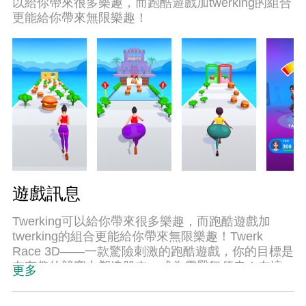
以給你帶來很多樂趣，而跑酷遊戲加twerking的組合
腦的全部潛力，一切都入絲般順滑。我們不僅在意
更能給你帶來無限樂趣！
你怎樣遊玩，更在意如何讓你享受遊玩的樂趣！
遊戲訊息
Twerking可以給你帶來很多樂趣，而跑酷遊戲加
twerking的組合更能給你帶來無限樂趣！Twerk
Race 3D——一款驚險刺激的跑酷遊戲，你的目標是
在有趣的競賽中塑造肌肉，成為電臀舞傳奇！在這
更多
個超級刺激的跑步遊戲中，爭奪史上最佳twerking者
的稱號吧。