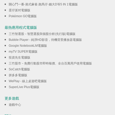
開心鬥一番-港式麻雀·跑馬仔·鋤大D等5 IN 1電腦版
蛋仔派对電腦版
Pokémon GO電腦版
最熱應用程式電腦版
三竹智選股－智慧選股與個股分析(先行版)電腦版
Bubble Player - 純淨HD影音，待機背景播放器電腦版
Google NotebookLM電腦版
myTV SUPER電腦版
投資先生電腦版
三竹股市－免費行動股市即時報價、全台百萬用戶使用電腦版
SoCatch電腦版
拼多多電腦版
WePlay - 線上桌遊吧電腦版
SuperLive Plus電腦版
更多遊戲
遊戲中心