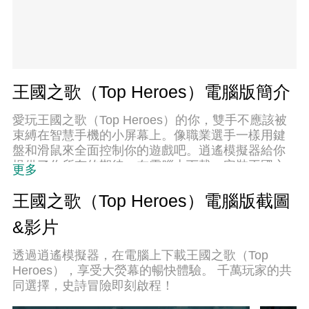
王國之歌（Top Heroes）電腦版簡介
愛玩王國之歌（Top Heroes）的你，雙手不應該被
束縛在智慧手機的小屏幕上。像職業選手一樣用鍵
盤和滑鼠來全面控制你的遊戲吧。逍遙模擬器給你
提供了你所有的期待。在電腦上下載、安裝王國之
更多
歌（Top Heroes）並盡情遊玩。再也不用擔心剩餘
電量、流量消耗和煩人的來電。全新的逍遙模擬器9
王國之歌（Top Heroes）電腦版截圖
是你在電腦上遊玩王國之歌（Top Heroes）的最佳
&影片
選擇！我们用心準備，完美的按鍵映射系統讓王國
之歌（Top Heroes）宛如電腦遊戲；我們，用嫻熟
透過逍遙模擬器，在電腦上下載王國之歌（Top
的技術編程，逍遙多開器讓所有遊戲開好開滿；獨
Heroes），享受大熒幕的暢快體驗。 千萬玩家的共
一無二的虛擬化引擎釋放你電腦的全部潛力，一切
同選擇，史詩冒險即刻啟程！
都入絲般順滑。我們不僅在意你怎樣遊玩，更在意
如何讓你享受遊玩的樂趣！