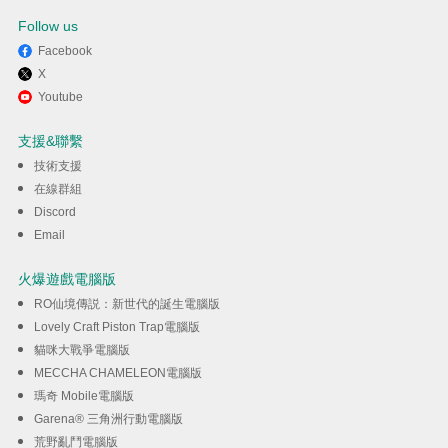
Follow us
Facebook
X
透過逍遙享受在電腦上玩王國之
Youtube
歌（Top Heroes）
支援&聯繫
技術支援
下載
在線群組
Discord
Email
火爆遊戲電腦版
RO仙境傳説：新世代的誕生電腦版
Lovely Craft Piston Trap電腦版
貓咪大戰爭電腦版
MECCHA CHAMELEON電腦版
瑪奇 Mobile電腦版
Garena® 三角洲行動電腦版
荒野亂鬥電腦版