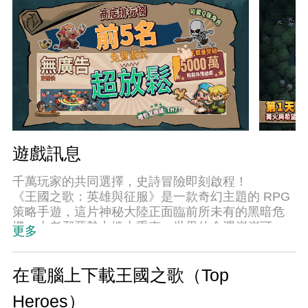
遊戲訊息
千萬玩家的共同選擇，史詩冒險即刻啟程！
《王國之歌：英雄與征服》是一款奇幻主題的 RPG
策略手遊，這片神秘大陸正面臨前所未有的黑暗危
機，古老邪惡勢力捲土重來，世界的命運岌岌可
更多
危！你是否能夠帶領傳奇英雄們挺身而出，拯救這
片瀕臨崩潰的土地？
在電腦上下載王國之歌（Top
召集強大的英雄隊伍，探索每一位英雄獨特的能力
Heroes）
與背景。從劍指榮耀的騎士，到掌控元素的法師，