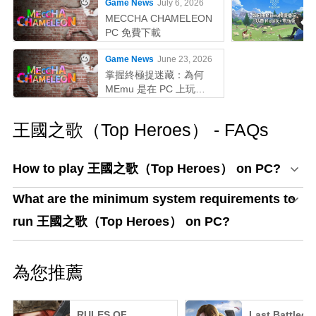
Game News
July 6, 2026
MECCHA CHAMELEON
PC 免費下載
Game News
June 23, 2026
掌握終極捉迷藏：為何
MEmu 是在 PC 上玩
MECCHA CHAMELEON
的最佳選擇！
王國之歌（Top Heroes） - FAQs
How to play 王國之歌（Top Heroes） on PC?
What are the minimum system requirements to
run 王國之歌（Top Heroes） on PC?
為您推薦
RULES OF
Last Battlegr