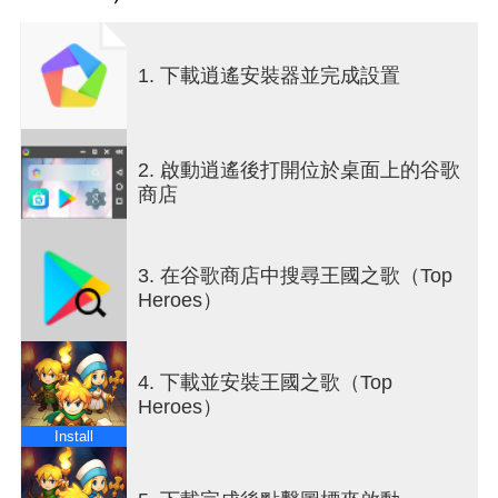
打造屬於你的無敵陣容，書寫屬於你的征服史詩！
◆ 踏上冒險征途
1. 下載逍遙安裝器並完成設置
探索未知領域，解鎖古老遺跡、神秘寶藏和危險的
地下城！
◆ 建設你的王國
2. 啟動逍遙後打開位於桌面上的谷歌
從零開始打造繁華領地，將夢想之城變為現實！
商店
◆ 決勝千里戰場
指揮軍隊參與恢弘戰役，運籌帷幄，用智慧贏得勝
3. 在谷歌商店中搜尋王國之歌（Top
利！
Heroes）
◆ 聯盟共創輝煌
與全球玩家結成強大同盟，共謀策略，一起征服世
4. 下載並安裝王國之歌（Top
界！
Heroes）
◆ 擴張屬於你的版圖
Install
佔領資源、消滅敵人，成為屹立於世界之巔的統治
者！