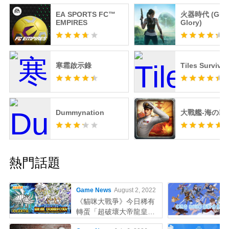
EA SPORTS FC™
火器時代 (Guns
EMPIRES
Glory)
寒霜啟示錄
Tiles Survive!
Dummynation
大戰艦-海の霸
熱門話題
Game News
August 2, 2022
《貓咪大戰爭》今日稀有
轉蛋「超破壞大帝龍皇因
佩拉斯」系列新角色登場