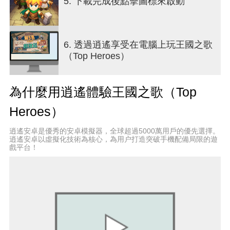
5. 下載完成後點擊圖標來啟動
現在，就讓你的冒險從這裡開始，書寫屬於你的王
者傳奇！
6. 透過逍遙享受在電腦上玩王國之歌
加入我們的 Discord 社群，與全球玩家共同交流，
（Top Heroes）
發現更多驚喜！
https://discord.gg/topheroes
為什麼用逍遙體驗王國之歌（Top
※ 本軟體因涉及暴力，依遊戲軟體分級管理辦法分
類為輔12級。
Heroes）
※ 本遊戲為免費使用，遊戲內另提供購買虛擬遊戲
幣、物品等付費服務。
逍遙安卓是優秀的安卓模擬器，全球超過5000萬用戶的優先選擇。
※ 長時間進行遊戲，請注意使用時間，避免沉迷於
逍遙安卓以虛擬化技術為核心，為用户打造突破手機配備局限的遊
戲平台！
遊戲。
代理商資訊：易亨數位行銷有限公司