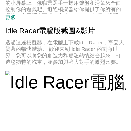
的小屏幕上。像職業選手一樣用鍵盤和滑鼠來全面
控制你的遊戲吧。逍遙模擬器給你提供了你所有的
期待。在電腦上下載、安裝Idle Racer並盡情遊玩。
更多
再也不用擔心剩餘電量、流量消耗和煩人的來電。
全新的逍遙模擬器9是你在電腦上遊玩Idle Racer的
Idle Racer電腦版截圖&影片
最佳選擇！我们用心準備，完美的按鍵映射系統讓
Idle Racer宛如電腦遊戲；我們，用嫻熟的技術編
透過逍遙模擬器，在電腦上下載Idle Racer，享受大
程，逍遙多開器讓所有遊戲開好開滿；獨一無二的
熒幕的暢快體驗。 歡迎來到 Idle Racer 的刺激世
虛擬化引擎釋放你電腦的全部潛力，一切都入絲般
界，您可以將您的創造力和駕駛熱情結合起來，打
順滑。我們不僅在意你怎樣遊玩，更在意如何讓你
造您獨特的汽車，並參加與強大對手的激烈比賽。
享受遊玩的樂趣！