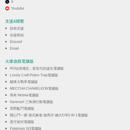
X
透過逍遙享受在電腦上玩Idle
Youtube
Racer
支援&聯繫
技術支援
下載
在線群組
Discord
Email
火爆遊戲電腦版
RO仙境傳説：新世代的誕生電腦版
Lovely Craft Piston Trap電腦版
貓咪大戰爭電腦版
MECCHA CHAMELEON電腦版
瑪奇 Mobile電腦版
Garena® 三角洲行動電腦版
荒野亂鬥電腦版
開心鬥一番-港式麻雀·跑馬仔·鋤大D等5 IN 1電腦版
蛋仔派对電腦版
Pokémon GO電腦版