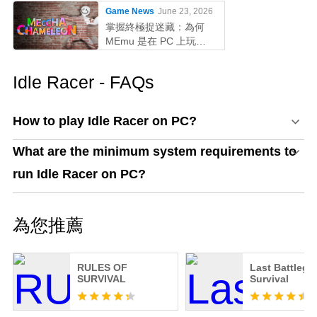
Game News
June 23, 2026
掌握終極捉迷藏：為何
MEmu 是在 PC 上玩
MECCHA CHAMELEON
的最佳選擇！
Idle Racer - FAQs
How to play Idle Racer on PC?
What are the minimum system requirements to
run Idle Racer on PC?
為您推薦
RULES OF
Last Battlegr
SURVIVAL
Survival