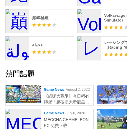
Volkswagen D
巔峰極速
Simulator
レーシングマ
هجولة
（Racing Mas
熱門話題
Game News
August 2, 2022
《貓咪大戰爭》今日稀有
轉蛋「超破壞大帝龍皇因
佩拉斯」系列新角色登場
Game News
July 6, 2026
MECCHA CHAMELEON
PC 免費下載