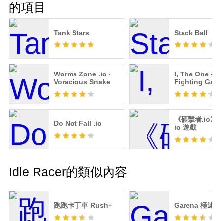
的項目
Tank Stars
Stack Ball
Worms Zone .io -
I, The One - A
Voracious Snake
Fighting Gam
《砸擊者.io》-
Do Not Fall .io
io 遊戲
Idle Racer的類似內容
跑跑卡丁車 Rush+
Garena 極速