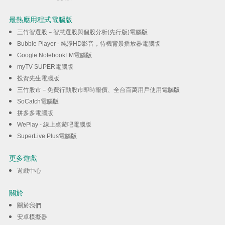
最熱應用程式電腦版
三竹智選股－智慧選股與個股分析(先行版)電腦版
Bubble Player - 純淨HD影音，待機背景播放器電腦版
Google NotebookLM電腦版
myTV SUPER電腦版
投資先生電腦版
三竹股市－免費行動股市即時報價、全台百萬用戶使用電腦版
SoCatch電腦版
拼多多電腦版
WePlay - 線上桌遊吧電腦版
SuperLive Plus電腦版
更多遊戲
遊戲中心
關於
關於我們
安卓模擬器