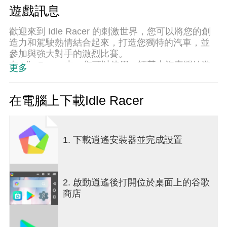
遊戲訊息
歡迎來到 Idle Racer 的刺激世界，您可以將您的創
造力和駕駛熱情結合起來，打造您獨特的汽車，並
參加與強大對手的激烈比賽。
在 Idle Racer 中，您可以使用一輛基本汽車開始遊
更多
戲，只需點擊螢幕即可使用遊戲內貨幣進行升級。
您點擊的次數越多，您賺取的遊戲內金錢就越多。
您可以用這筆錢為您的汽車購買新零件，例如引
在電腦上下載Idle Racer
擎、輪胎、擾流板等等。 您還可以合併同一級別的
兩個部件以創建更高級別的部件，這將提高您的汽
車的速度和功率。
1. 下載逍遙安裝器並完成設置
到車庫停下來，從各種零件、顏色和款式中進行選
擇，個性化您的愛車 - 讓它真正獨一無二！
當你繞過角落並加速超越對手時，感受腎上腺素的
激增。 贏得比賽並獲得獎勵！
2. 啟動逍遙後打開位於桌面上的谷歌
Idle Racer 為您提供賽車的刺激、建造自己的汽車的
商店
樂趣以及解鎖新可能性的興奮。 這款遊戲非常適合
所有熱愛汽車和賽車的人。 玩的開心！