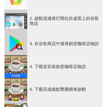
以咖啡或紅茶為基底，加入其他材料調配以增加飲
品菜單吧。
每個客人的心情都有所不同，只要提供符合他們需
2. 啟動逍遙後打開位於桌面上的谷歌
求的飲品，或許他們就會再次來光顧喔。
商店
將這些飲品也加入到招牌菜單中吧！
還可以推出經濟實惠的套餐。
將美味的料理和飲品搭配在一起……兩者間的主題
3. 在谷歌商店中搜尋創意咖啡店物語
和適性也很重要喔。
在品評會上以獲得金獎為目標，用出類拔萃的料理
來製作套餐吧。
4. 下載並安裝創意咖啡店物語
有傳言說到新的城鎮裡有很棒的土地在出售。
將店家搬遷過去，以結識更多客人！！
Install
來吧，打造出一間讓客人能夠放鬆心情的五星級咖
啡店吧！！
5. 下載完成後點擊圖標來啟動
輕觸、拖曳、放大與縮小等操作方式皆可對應。