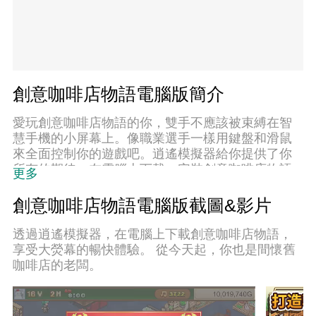
創意咖啡店物語電腦版簡介
愛玩創意咖啡店物語的你，雙手不應該被束縛在智
慧手機的小屏幕上。像職業選手一樣用鍵盤和滑鼠
來全面控制你的遊戲吧。逍遙模擬器給你提供了你
所有的期待。在電腦上下載、安裝創意咖啡店物語
更多
並盡情遊玩。再也不用擔心剩餘電量、流量消耗和
煩人的來電。全新的逍遙模擬器9是你在電腦上遊玩
創意咖啡店物語電腦版截圖&影片
創意咖啡店物語的最佳選擇！我们用心準備，完美
的按鍵映射系統讓創意咖啡店物語宛如電腦遊戲；
透過逍遙模擬器，在電腦上下載創意咖啡店物語，
我們，用嫻熟的技術編程，逍遙多開器讓所有遊戲
享受大熒幕的暢快體驗。 從今天起，你也是間懷舊
開好開滿；獨一無二的虛擬化引擎釋放你電腦的全
咖啡店的老闆。
部潛力，一切都入絲般順滑。我們不僅在意你怎樣
遊玩，更在意如何讓你享受遊玩的樂趣！