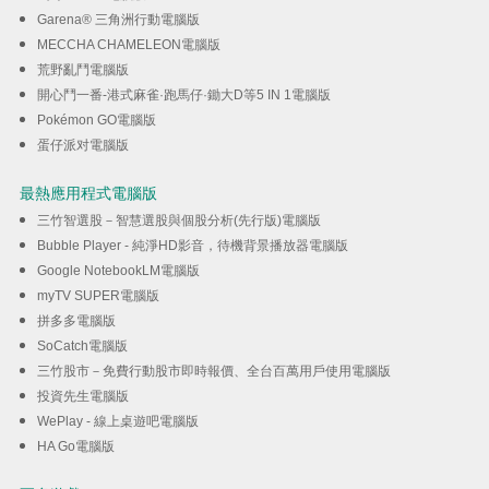
Garena® 三角洲行動電腦版
MECCHA CHAMELEON電腦版
荒野亂鬥電腦版
開心鬥一番-港式麻雀·跑馬仔·鋤大D等5 IN 1電腦版
Pokémon GO電腦版
蛋仔派对電腦版
最熱應用程式電腦版
三竹智選股－智慧選股與個股分析(先行版)電腦版
Bubble Player - 純淨HD影音，待機背景播放器電腦版
Google NotebookLM電腦版
myTV SUPER電腦版
拼多多電腦版
SoCatch電腦版
三竹股市－免費行動股市即時報價、全台百萬用戶使用電腦版
投資先生電腦版
WePlay - 線上桌遊吧電腦版
HA Go電腦版