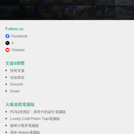
Follow us
Facebook
X
透過逍遙享受在電腦上玩創意咖
Youtube
啡店物語
支援&聯繫
技術支援
下載
在線群組
Discord
Email
火爆遊戲電腦版
RO仙境傳説：新世代的誕生電腦版
Lovely Craft Piston Trap電腦版
貓咪大戰爭電腦版
瑪奇 Mobile電腦版