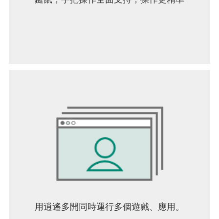
用逍遙多開同時運行多個遊戲、應用。