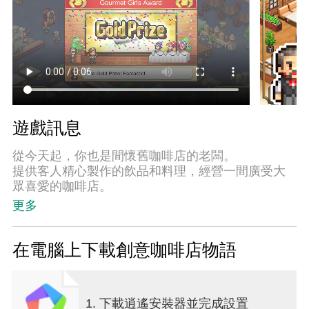
遊戲訊息
從今天起，你也是間懷舊咖啡店的老闆。
提供客人精心製作的飲品和料理，經營一間廣受大
眾喜愛的咖啡店。
更多
設計好櫃台座位和餐桌座位後，就帶領客人入座
吧。
一手拿著從「報紙架」上拿來的報紙看著，一邊品
在電腦上下載創意咖啡店物語
嘗咖啡，就能夠度過一段舒適的時光。
而在附近擺設「立燈」的話，還能讓內心也暖和起
來。
1. 下載逍遙安裝器並完成設置