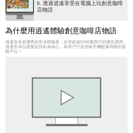
6. 透過逍遙享受在電腦上玩創意咖啡
更多遊戲請搜尋「Kairosoft」。https://kairopark.jp
店物語
這裡有許多您可能玩過的免費遊戲，也有大量買斷
制應用程式！
都是2D點陣圖風格的Kairosoft系列遊戲喔。
為什麼用逍遙體驗創意咖啡店物語
請跟隨我們的Twitter，以獲得最新資訊。
逍遙安卓是優秀的安卓模擬器，全球超過5000萬用戶的優先選擇。
https://twitter.com/kairokun2010
逍遙安卓以虛擬化技術為核心，為用户打造突破手機配備局限的遊
戲平台！