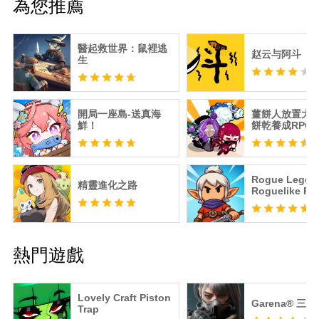
為您推薦
醫起救世界：鼠裡逃
赵云与阿斗
生
開局一座島-送真海
薑餅人放置大戰
鮮！
餅乾養成RPG
Rogue Lege
精靈進化之路
Roguelike RP
熱門遊戲
Lovely Craft Piston
Garena® 三
Trap