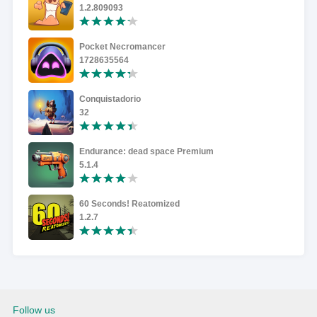
1.2.809093
Pocket Necromancer
1728635564
Conquistadorio
32
Endurance: dead space Premium
5.1.4
60 Seconds! Reatomized
1.2.7
Follow us