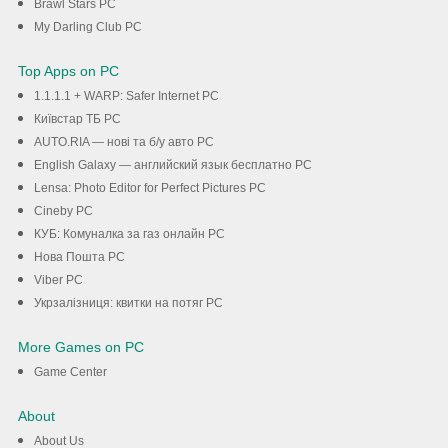
Brawl Stars PC
My Darling Club PC
Top Apps on PC
1.1.1.1 + WARP: Safer Internet PC
Київстар TБ PC
AUTO.RIA — нові та б/у авто PC
English Galaxy — английский язык бесплатно PC
Lensa: Photo Editor for Perfect Pictures PC
Cineby PC
КУБ: Комуналка за газ онлайн PC
Нова Пошта PC
Viber PC
Укрзалізниця: квитки на потяг PC
More Games on PC
Game Center
About
About Us