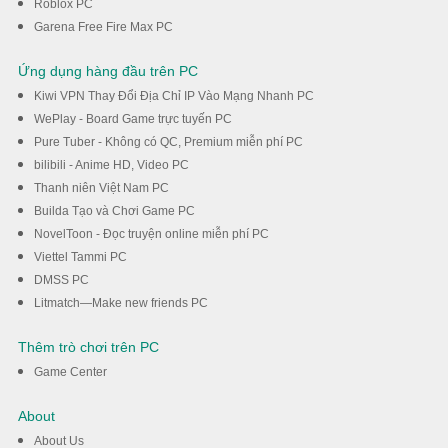
Roblox PC
Garena Free Fire Max PC
Ứng dụng hàng đầu trên PC
Kiwi VPN Thay Đổi Địa Chỉ IP Vào Mạng Nhanh PC
WePlay - Board Game trực tuyến PC
Pure Tuber - Không có QC, Premium miễn phí PC
bilibili - Anime HD, Video PC
Thanh niên Việt Nam PC
Builda Tạo và Chơi Game PC
NovelToon - Đọc truyện online miễn phí PC
Viettel Tammi PC
DMSS PC
Litmatch—Make new friends PC
Thêm trò chơi trên PC
Game Center
About
About Us