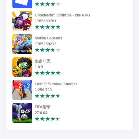
CookieRun: Crumble - Idle RPG
1785503781
Mobile Legends
1785250213
生存33天
1.0.9
Last Z: Survival Shooter
1.250.720
FIFA足球
27.0.04