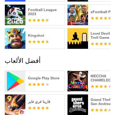
Football League
eFootball PE
2023
Level Devil -
Kingshot
Troll Game
أفضل الألعاب
MECCHA
Google Play Store
CHAMELEON
Grand Theft A
قارينا فري فاير
San Andreas