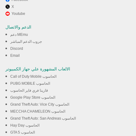
X
استمتع بلعب *** على الكمبيوتر
Youtube
Total Battle تخدام برنامج MEmu
الدعم والاتصال
دعم MEmu
تحميل
جروب الدعم المباشر
Discord
Email
الالعاب المشهورة علي جهاز الكمبيوتر
Call of Duty Mobile الحاسوب
PUBG MOBILE الحاسوب
قارينا فري فاير الحاسوب
Google Play Store الحاسوب
Grand Theft Auto: Vice City الحاسوب
MECCHA CHAMELEON الحاسوب
Grand Theft Auto: San Andreas الحاسوب
Hay Day الحاسوب
GTA 5 الحاسوب