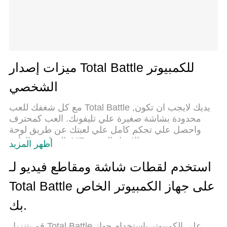
ميزات إصدار Total Battle للكمبيوتر
الشخصي
مع كل شغفك للعب Total Battle ,يديك لايجب ان تكون
محدودة بشاشة صغيرة علي تليفونك. العب كمحترف
واحصل علي تحكم كامل علي لعبتك عن طريق لوحة
المفاتيح والفأره. MEmuيقدم جميع الاشياء التي
أظهر المزيد
تتوقعها.حمل والعب Total Battle علي جهاز الحاسوب
الخاص بك العب كماتريد ,لايوجد حدود علي البطارية
استخدم لقطات شاشة ومقاطع فيديو لـ
والباقة ولا يوجد اتصالات مزعجة النسخة الجديدة من
Total Battle على جهاز الكمبيوتر الخاص
MEmu7 هو افضل وسيلة للعب Total Battle علي جهاز
الحاسب معد عن طريق خبراتنا , لوحة المفاتيح المعده
بك.
مسبقا تجعل Total Battle العبة لعبة كمبيوتر حقيقة تم
برمجتها باقصي استيعابنا .المتحكم في عدة نوافذ يجعل
قم بتنزيل Total Battle على الكمبيوتر بإستخدام جهاز