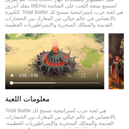
لعب لعبتين او اكثر او استعمال اكثر من حساب اسهل
مقلد أندروز MEmu.استمتع بمتعة اللعب على الشاشة
واهم شئ ان المحرك الخاص بنا يمكن ان يخرج كل
الكبيرة. Total Battle هي لعبة حرب إستراتيجية تسمح لك
امكانيات جهازك ويجعل كل شئ اكثر سلاسة نحن لانهتم
بالانغماس في عالم خيالي من المعارك بين الحضارات
بكيف تلعب فقط بل ايضا بالسعادة التي تغمرك من
القديمة والممالك السحرية والإمبراطوريات العظيمة.
اللعب
معلومات اللعبة
Total Battle هي لعبة حرب إستراتيجية تسمح لك
بالانغماس في عالم خيالي من المعارك بين الحضارات
القديمة والممالك السحرية والإمبراطوريات العظيمة.