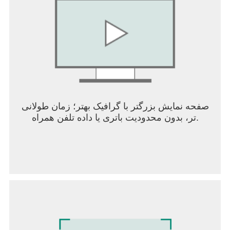
Tiktok:
https://www.tiktok.com/@livetopiaparty_official
یوتیوب:
https://www.youtube.com/@Livetopiaparty_Mobile
اختلاف: https://discord.com/invite/F2w6Ktndty
صفحه نمایش بزرگتر با گرافیک بهتر؛ زمان طولانی
تر، بدون محدودیت باتری یا داده تلفن همراه.