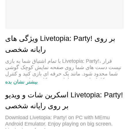
ویژگی های Livetopia: Party! بر روی
رایانه شخصی
با تمام اشتیاق شما به بازی Livetopia: Party!، قرار
نیست دست های شما روی صفحه نمایش کوچک گوشی
شما محدود شود. مانند یک حرفه ای بازی کنید و کنترل
کامل بازی خود را با صفحه کلید و ماوس بدست
بیشتر نشان بده
آورید.MEmu همه ی انتظاراتی که دارید را برآورده می
کند.Livetopia: Party! را بر روی رایانه شخصی دانلود و
اسکرین شات و ویدیو Livetopia: Party!
بازی کنید. تا زمانی که می خواهید بازی کنید، دیگر
بر روی رایانه شخصی
محدودیتی در باتری، داده تلفن همراه و تماس های
مزاحم وجود ندارد.MEmu 9 کاملاً جدید و بهترین انتخاب
Download Livetopia: Party! on PC with MEmu
برای بازی Livetopia: Party! روی رایانه شخصی است.
Android Emulator. Enjoy playing on big screen.
با تخصص ما، سیستم keymapping از پیش تعیین شده