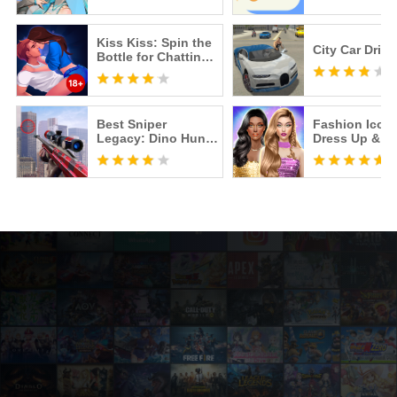
Kiss Kiss: Spin the
City Car Drive
Bottle for Chatting
& Fun
Best Sniper
Fashion Icon:
Legacy: Dino Hunt
Dress Up & St
& Shooter 3D