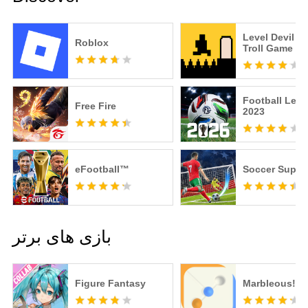
Level Devil -
Roblox
Troll Game
Football Lea
Free Fire
2023
eFootball™
Soccer Super 
بازی های برتر
Figure Fantasy
Marbleous!