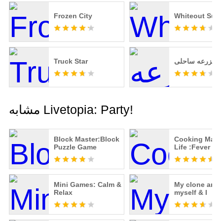
Frozen City
Whiteout Surv
مزرعه ساحلی
Truck Star
مشابه Livetopia: Party!
Block Master:Block
Cooking Mast
Puzzle Game
Life :Fever C
Restaurant C
Mini Games: Calm &
My clone arm
Relax
myself & I