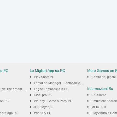
su PC
Le Migliori App su PC
More Games on 
Play Shots PC
Centro dei giochi
FantaLab Manager - Fantacalcio PC
Informazioni Su
Live The dream PC
Leghe Fantacalcio ® PC
iUVS pro PC
Chi Siamo
on PC
WePlay - Game & Party PC
Emulatore Androi
000Player PC
MEmu 9.0
per Saga PC
fctv 33 tv PC
Play Android Ga