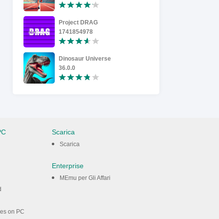
Project DRAG
Resident o
1741854978
302
Dinosaur Universe
Devil FNA
36.0.0
5
PC
Scarica
Scarica
Enterprise
MEmu per Gli Affari
d
mes on PC