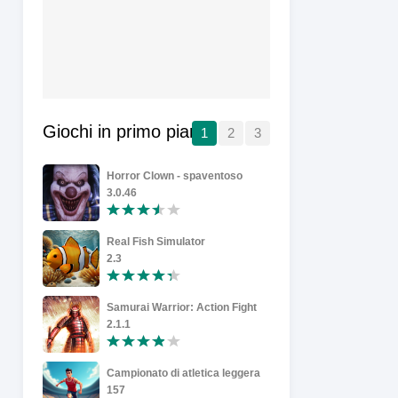
Giochi in primo piano
1
2
3
Horror Clown - spaventoso
Kingshot
3.0.46
1.11.25
Real Fish Simulator
Kung Fu: G
2.3
4.1.26
Samurai Warrior: Action Fight
2.1.1
.2
Campionato di atletica leggera
Weekend 
157
17245527