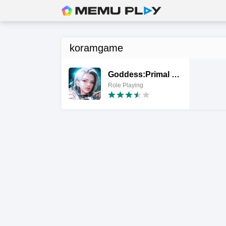
koramgame
Goddess:Primal Chaos -Italiano 3D Action MMORPG
Role Playing