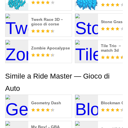
Gioco della c
Twerk Race 3D－
Stone Grass
gioco di corse
Tile Trio － gi
Zombie Apocalypse
match 3d
Simile a Ride Master — Gioco di
Auto
Geometry Dash
Blockman Go
My Boy! - GBA