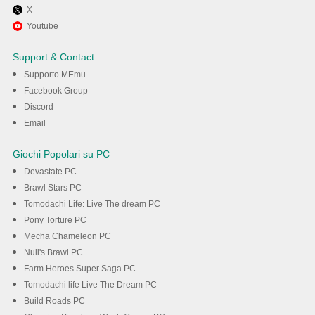
X
Divertiti giocando a Ride
Youtube
Master — Gioco di Auto su PC
Support & Contact
con MEmu
Supporto MEmu
Facebook Group
Discord
Scarica
Email
Giochi Popolari su PC
Devastate PC
Brawl Stars PC
Tomodachi Life: Live The dream PC
Pony Torture PC
Mecha Chameleon PC
Null's Brawl PC
Farm Heroes Super Saga PC
Tomodachi life Live The Dream PC
Build Roads PC