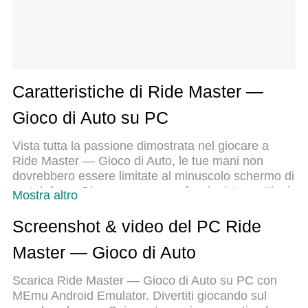
Caratteristiche di Ride Master —
Gioco di Auto su PC
Vista tutta la passione dimostrata nel giocare a
Ride Master — Gioco di Auto, le tue mani non
dovrebbero essere limitate al minuscolo schermo di
un telefono. Gioca come un professionista e ottieni
Mostra altro
il pieno controllo del gioco con tastiera e mouse.
MEmu ti offre tutto ciò che ti aspetti. Scarica e
Screenshot & video del PC Ride
gioca a Ride Master — Gioco di Auto su PC. Gioca
Master — Gioco di Auto
quanto vuoi, niente più limitazioni di batteria, dati
mobili e chiamate inquietanti. Il nuovissimo MEmu
Scarica Ride Master — Gioco di Auto su PC con
9 è la scelta migliore per giocare a Ride Master —
MEmu Android Emulator. Divertiti giocando sul
Gioco di Auto su PC. Realizzato sulla base della