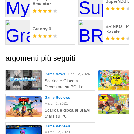
SuperNDS Emu
Emulator
BRINKO - Par
Granny 3
Royale
argomenti più seguiti
Game News
June 12, 2026
Scarica e Gioca a
Devastate su PC: La
Guida Definitiva al
Game Reviews
Gaming con MEmu Play
March 1, 2021
Scarica e gioca al Brawl
Stars su PC
Game Reviews
March 12, 2020