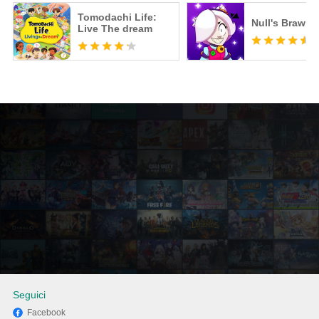
Tomodachi Life:
Null's Brawl
Live The dream
Seguici
Facebook