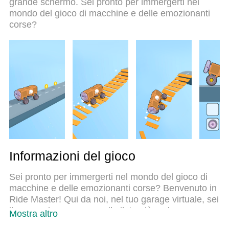
grande schermo. Sei pronto per immergerti nel
nostra esperienza, lo squisito sistema di mappatura
mondo del gioco di macchine e delle emozionanti
dei tasti preimpostati rende Ride Master — Gioco di
corse?
Auto un vero e proprio gioco per PC. MEmu è un
gestore multi-instanza che permette di giocare con
2 o più account sullo stesso dispositivo. E la cosa
più importante, il nostro esclusivo motore di
emulazione può liberare tutto il potenziale del tuo
PC, rendendo tutto fluido.
Informazioni del gioco
Sei pronto per immergerti nel mondo del gioco di
macchine e delle emozionanti corse? Benvenuto in
Ride Master! Qui da noi, nel tuo garage virtuale, sei
il meccanico supremo e il pilota più audace.
Mostra altro
Preparati a trasformare la tua macchina in un'opera