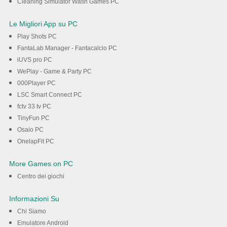
Cleaning Simulator Wash Games PC
Le Migliori App su PC
Play Shots PC
FantaLab Manager - Fantacalcio PC
iUVS pro PC
WePlay - Game & Party PC
000Player PC
LSC Smart Connect PC
fctv 33 tv PC
TinyFun PC
Osaio PC
OnelapFit PC
More Games on PC
Centro dei giochi
Informazioni Su
Chi Siamo
Emulatore Android