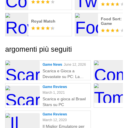
Food Sort: Pu
Royal Match
Game
argomenti più seguiti
Game News
June 12, 2026
Scarica e Gioca a
Devastate su PC: La
Guida Definitiva al
Game Reviews
Gaming con MEmu Play
March 1, 2021
Scarica e gioca al Brawl
Stars su PC
Game Reviews
March 12, 2020
Il Miglior Emulatore per