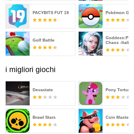
PACYBITS FUT 19
Pokémon GO
Goddess:Prim
Golf Battle
Chaos -Italia
Action MMO
i migliori giochi
Devastate
Pony Torture
Brawl Stars
Coin Master