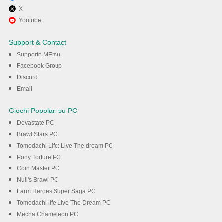
X
Divertiti giocando a Queen’s
Youtube
Letter: Merge & Story su PC
Support & Contact
con MEmu
Supporto MEmu
Facebook Group
Discord
Scarica
Email
Giochi Popolari su PC
Devastate PC
Brawl Stars PC
Tomodachi Life: Live The dream PC
Pony Torture PC
Coin Master PC
Null's Brawl PC
Farm Heroes Super Saga PC
Tomodachi life Live The Dream PC
Mecha Chameleon PC