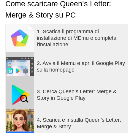
Come scaricare Queen’s Letter:
Ma... la guerra distrusse tutto.
Merge & Story su PC
Un giorno, mentre attendeva con ansia la nascita di
un figlio che somigliasse all'uomo che amava,
1. Scarica il programma di
suo marito fu chiamato al fronte.
installazione di MEmu e completa
l'installazione
Come a beffarsi della sua infinita attesa,
il loro bambino è ormai abbastanza grande da
camminare... eppure suo marito non è ancora
2. Avvia il Memu e apri il Google Play
tornato.
sulla homepage
Poi, un giorno,
riceve una misteriosa lettera contenente un segreto
3. Cerca Queen’s Letter: Merge &
troppo pericoloso per essere rivelato ad alta voce.
Story in Google Play
Ora, per proteggere suo figlio e il nome della sua
famiglia,
4. Scarica e installa Queen’s Letter:
deve ricostruire la sua vita tra i pettegolezzi, i
Merge & Story
conflitti e i pericoli nascosti dell'alta società.