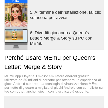
Install
Questo è un gioco di fusione narrativo in cui amore,
romanticismo e pericolo coesistono.
5. Al termine dell'installazione, fai clic
Durante il gioco, brevi scene narrative in stile
sull'icona per avviar
drammatico cinematografico si susseguono in
modo naturale.
6. Divertiti giocando a Queen’s
Letter: Merge & Story su PC con
Unisci, fai crescere e ricostruisci una vita
MEmu
perduta
Questo non è un semplice gioco di fusione.
Perché Usare MEmu per Queen’s
Ogni scelta che farai e ogni sfida che supererai
plasmerà il suo futuro.
Letter: Merge & Story
Unisci eleganti capi di moda, strumenti per il trucco,
MEmu App Player è il miglior emulatore Android gratuito,
lettere e risorse preziose
utilizzato da 50 milioni di persone per ottenere un'esperienza di
gioco Android superba. La tecnilogia di virtualizzazione MEmu ti
per completare progetti che ripristineranno la sua
permette di giocare a migliaia di giochi Android con semplicità sul
tenuta e il suo patrimonio familiare.
tuo computer, anche i giochi con la grafica più esigente.
Ogni tua azione rivelerà nuovi indizi,
attirando non solo l'attenzione dell'alta società, ma