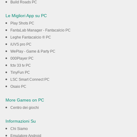
Build Roads PC
Le Migliori App su PC
Play Shots PC
FantaLab Manager - Fantacalcio PC
Leghe Fantacalcio ® PC
iUVS pro PC
WePlay - Game & Party PC
000Player PC
fctv 33 tv PC
TinyFun PC
LSC Smart Connect PC
Osaio PC
More Games on PC
Centro dei giochi
Informazioni Su
Chi Siamo
Emulatore Android