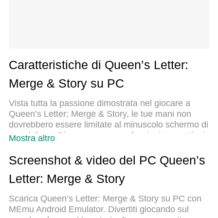
Caratteristiche di Queen’s Letter:
Merge & Story su PC
Vista tutta la passione dimostrata nel giocare a
Queen’s Letter: Merge & Story, le tue mani non
dovrebbero essere limitate al minuscolo schermo di
un telefono. Gioca come un professionista e ottieni
Mostra altro
il pieno controllo del gioco con tastiera e mouse.
MEmu ti offre tutto ciò che ti aspetti. Scarica e
Screenshot & video del PC Queen’s
gioca a Queen’s Letter: Merge & Story su PC.
Letter: Merge & Story
Gioca quanto vuoi, niente più limitazioni di batteria,
dati mobili e chiamate inquietanti. Il nuovissimo
Scarica Queen’s Letter: Merge & Story su PC con
MEmu 9 è la scelta migliore per giocare a Queen’s
MEmu Android Emulator. Divertiti giocando sul
Letter: Merge & Story su PC. Realizzato sulla base