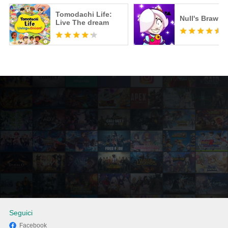
Tomodachi Life:
Null's Brawl
Live The dream
Seguici
Facebook