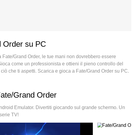
nd Order su PC
e a Fate/Grand Order, le tue mani non dovrebbero essere
ioca come un professionista e ottieni il pieno controllo del
 ciò che ti aspetti. Scarica e gioca a Fate/Grand Order su PC.
tteria, dati mobili e chiamate inquietanti. Il nuovissimo MEmu 9
Order su PC. Realizzato sulla base della nostra esperienza, lo
postati rende Fate/Grand Order un vero e proprio gioco per PC.
Fate/Grand Order
di giocare con 2 o più account sullo stesso dispositivo. E la
 di emulazione può liberare tutto il potenziale del tuo PC,
roid Emulator. Divertiti giocando sul grande schermo. Un
serie TV!