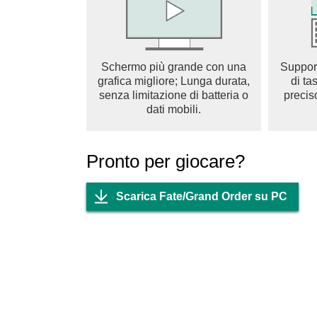
Chaldea ipotizzò che questa fosse la causa del
esperimento, che era ancora in fase speriment
Schermo più grande con una
Suppor
L'esperimento consisteva nel viaggio nel temp
grafica migliore; Lunga durata,
di ta
senza limitazione di batteria o
precis
Un rituale proibito che prevede la trasformazione
dati mobili.
passato e l'intervento negli eventi per svelare
Pronto per giocare?
Il suo nome è Comando Guardiano dell'Ordin
È il nome collettivo di coloro che combattono c
Scarica Fate/Grand Order su PC
l'umanità.
[Panoramica del gioco]
Un sistema di combattimento a turni facile da 
I giocatori diventano Maestri, controllando spiri