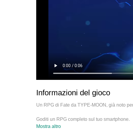
Informazioni del gioco
Un RPG di Fate da TYPE-MOON, già noto per 
Goditi un RPG completo sul tuo smartphone.
Mostra altro