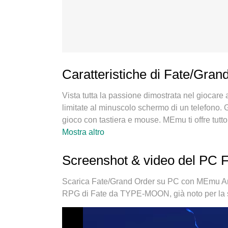
Caratteristiche di Fate/Gra
Vista tutta la passione dimostrata nel giocar
limitate al minuscolo schermo di un telefono. G
gioco con tastiera e mouse. MEmu ti offre tutto
Gioca quanto vuoi, niente più limitazioni di ba
Mostra altro
è la scelta migliore per giocare a Fate/Grand 
squisito sistema di mappatura dei tasti preim
Screenshot & video del PC 
MEmu è un gestore multi-instanza che permette 
cosa più importante, il nostro esclusivo motore
Scarica Fate/Grand Order su PC con MEmu And
rendendo tutto fluido.
RPG di Fate da TYPE-MOON, già noto per la 