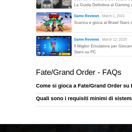
Morikawa, Ryosuke Morita, Chisato Morinaga,
La Guida Definitiva al Gaming 
Yamaji, Daiki Yamashita, Nanami Yamashita, 
MEmu Play
Game Reviews
March 1, 2021
Yamamura, Aoi Yuki, Yukana, Koji Yusa, Hir
Scarica e gioca al Brawl Stars
Wakabayashi, Azumi Waki, Misaki Watada (in o
◆Composizione complessiva, Scenario principa
Game Reviews
March 12, 2020
Kinoko Nasu
Il Miglior Emulatore per Giocar
Stars su PC
◆Progettista capo dei personaggi
Takashi Takeuchi
◆Direzione artistica
Fate/Grand Order - FAQs
TIPO-LUNA
◆ Scenario principale, Scrittura dello scenario
Come si gioca a Fate/Grand Order su
Yuichiro Higashide, Hikaru Sakurai
Hazuki Minase, Meteo Hoshizora
Quali sono i requisiti minimi di sist
◆Scrittori ospiti
anfibio, Gen Urobuchi (Nitroplus), acpi, OK
Takenoko Seijin, Koushi Tachibana, Ten Tanak
Hiroyama, Ban Madoka, Jinroku Myogaya, Shuns