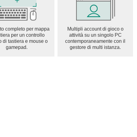
l'estinzione dell'umanità e decise di condurre il sesto
ale.
to completo per mappa
Multipli account di gioco o
o verso il passato.
stiera per un controllo
attività su un singolo PC
o di tastiera e mouse o
contemporaneamente con il
 degli esseri umani in particelle spirituali, il loro invio nel
gamepad.
gestore di multi istanza.
 o distruggere singolarità nello spaziotempo.
e Umano, Grande Ordine.
ontro il destino, affrontando la storia umana per proteggere
usare e ottimizzato per smartphone!
ti eroici per sconfiggere i nemici e svelare misteri.