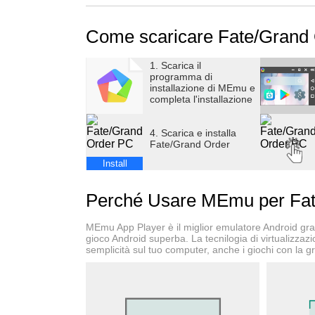
Una storia con una quantità di contenuti impres
Come scaricare Fate/Grand
Oltre alla storia principale, sono presenti stor
soddisfazione sia dei fan di Fate che di chi si
1. Scarica il
programma di
[Sinossi]
installazione di MEmu e
completa l'installazione
Anno 2015 d.C.
4. Scarica e installa
Fate/Grand Order
Chaldea, che osserva il futuro della Terra, ha
Install
Il "futuro promesso" fino al 2115, che certame
Perché Usare MEmu per Fat
preavviso.
MEmu App Player è il miglior emulatore Android gratu
Perché? Come? Chi? Come?
gioco Android superba. La tecnilogia di virtualizzaz
semplicità sul tuo computer, anche i giochi con la gr
Anno 2004 d.C., Giappone, una città di provinc
Una "regione inosservabile" precedentemente 