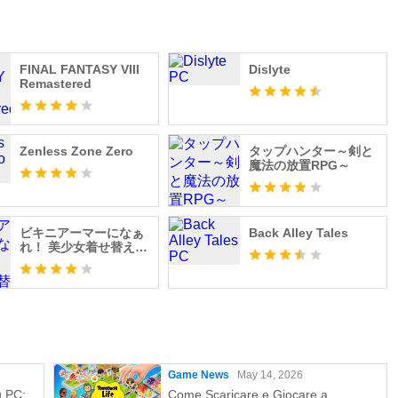
, Maaya Sakamoto, Ayane Sakura, Takahiro Sakurai, Satomi
Shitaya, Nobunaga Shimazaki, Yu Shimamura, Umeka Shoji,
ndo, Rie Suegara, Tomokazu Sugita, Noriaki Sugiyama,
ushiro, Kenichi Suzumura, Ayaka Suwa, Junichi Suwabe, Seki
FINAL FANTASY VIII
Dislyte
Remastered
rizawa, Eri Sendai, Sayaka Senbongi, Mie Sonozaki, Yo
kahashi, Rie Takahashi, Minami Takayama, Shunsuke
uko Tanaka, Minami Tanaka, Rie Tanaka, Kisho Taniyama,
u, Mutsumi Tamura, Yukari Tamura, Tan Sakura Shimo,
Zenless Zone Zero
タップハンター～剣と
魔法の放置RPG～
Risa Tsumugi, Satoshi Tsuruoka, Yuka Terasaki, Takuma
o Tobita, Haruka Tomatsu, Toshiyuki Toyonaga, Kosuke
Naganawa, Misaki Nakamura, Yuichi Nakamura, Kaori Nazuka,
ビキニアーマーになぁ
Back Alley Tales
 Noto, Ai Nonaka, Kenji Nomura Takaya Hashi, Ikumi
れ！ 美少女着せ替えゲ
umiri Hanamori, Saori Hayami, Yumi Hara, An Haruno,
ーム
oshi Hino, Daisuke Hirakawa, Fairouz Ai, Misato Fukuen,
ii, Kento Fujinuma, Sarah Emi Bridcutt, Makoto Furukawa,
oriuchi, Yui Horie, Mariko Honda, Yoko Honda, Kaede Hondo,
hico, Masaya Matsukaze, Mitsuaki Madono, Mafia Kajita,
, Takahiro Mizushima, Kaori Mizuhashi, Hikaru Midorikawa,
Game News
May 14, 2026
amoru Miyano, Mitsuru Miyamoto, Ayumu Murase, Tomoyuki
u PC:
Come Scaricare e Giocare a