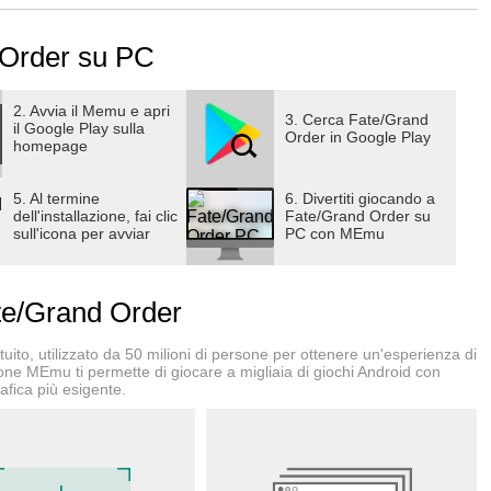
sionante, oltre 5 milioni di personaggi!
 Order su PC
ie individuali dei personaggi, garantendo la piena
 avvicina per la prima volta a questo universo.
2. Avvia il Memu e apri
3. Cerca Fate/Grand
il Google Play sulla
Order in Google Play
homepage
5. Al termine
6. Divertiti giocando a
dell'installazione, fai clic
Fate/Grand Order su
sull'icona per avviar
PC con MEmu
 confermato che la storia umana dal 2017 in poi è collassata.
nte esisteva fino a ieri, è improvvisamente svanito senza
e/Grand Order
ito, utilizzato da 50 milioni di persone per ottenere un'esperienza di
ione MEmu ti permette di giocare a migliaia di giochi Android con
afica più esigente.
ia.
inesistente è apparsa in questo luogo.