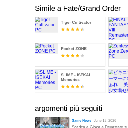
Nishimae Tadahisa, Soma Saito, Chiwa Saito
Simile a Fate/Grand Order
Sato, Rina Sato, Miyuki Sawashiro, Noriko 
Haruka Shiraishi, Tarusuke Aragaki, Kei Shi
Tatsuhisa Suzuki, Ryota Suzuki, Sayumi Suz
Tiger Cultivator
Toshihiko, Tomokazu Seki, Asami Seto, Yu Se
Daichi, Rei Takano, Naoko Takano, Karin Ta
Takeuchi, Ryota Takeuchi, Hana Takeda, Ats
Atsumi Tanezaki, Risa Taneda, Atsushi Tamar
Pocket ZONE
Shigeru Chiba, Shoya Chiba, Kenjiro Tsuda, 
Terashima, Nao Toyama, Shunichi Toki, Nobu
Toriumi, Kazuya Nakai, Jouji Nakata, Maria 
SLIME - ISEKAI
Hitomi Nabatame, Daisuke Namikawa, Mamiko
Memories
Hasegawa, Natsuki Hanae, Kana Hanazawa, Y
Megumi Han, Natsumi Hioka, Yoko Hikasa, Sat
Katsuya Fukunishi, Jun Fukuyama, Hayato Fuj
Soichiro Hoshi, Takashi Hoshino Ki, Kenyu H
argomenti più seguiti
Tomoaki Maeno, M・A・O, Toshiki Masuda, Mac
Satoshi Mikami, Shinichiro Miki, Nana Mizuki
Game News
June 12, 2026
Inori Minase, Naomi Minami, Mayu Mineta, M
Scarica e Gioca a Devastate s