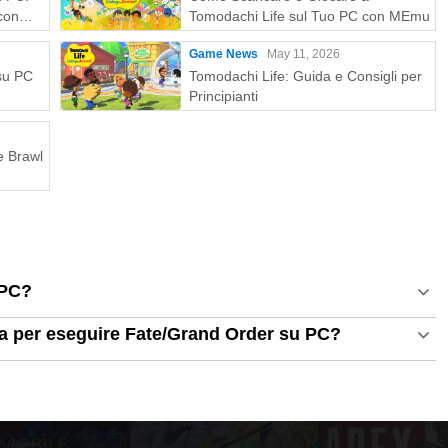
 Nanako Mori, Sumire Morohoshi, Kunihiko Yasui, Kazuhiro
con
Tomodachi Life sul Tuo PC con MEmu
Koichi Yamadera, Aya Yamane, Hitoshi Yamanoi, Hibiki
Game News
May 11, 2026
oyuki Yoshino, Haruka Yoshimura, Madoka Yonezawa, Naomi
 su PC
Tomodachi Life: Guida e Consigli per
rdine alfabetico)
Principianti
le, Scenario, Direttore generale
e Brawl
 PC?
ema per eseguire Fate/Grand Order su PC?
SG (TYPE-MOON), Keikenchi, Ukyo Kodachi, Makoto Mita,
a (Flagnotes Inc.), Ryohgo Narita, Jin Hagane, Hiroshi
aku Yano (Flagnotes Inc.) Tsu), Riyo (in ordine alfabetico)