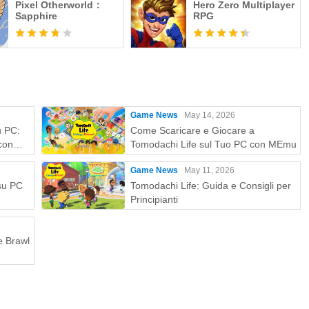
Pixel Otherworld：
Hero Zero Multiplayer
Sapphire
RPG
Game News
May 14, 2026
u PC:
Come Scaricare e Giocare a
con
Tomodachi Life sul Tuo PC con MEmu
Game News
May 11, 2026
 su PC
Tomodachi Life: Guida e Consigli per
Principianti
e Brawl