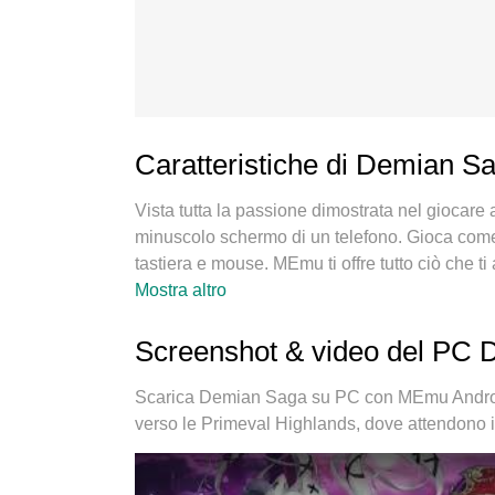
Caratteristiche di Demian S
Vista tutta la passione dimostrata nel giocare
minuscolo schermo di un telefono. Gioca come u
tastiera e mouse. MEmu ti offre tutto ciò che 
vuoi, niente più limitazioni di batteria, dati m
Mostra altro
migliore per giocare a Demian Saga su PC. Rea
sistema di mappatura dei tasti preimpostati 
Screenshot & video del PC
gestore multi-instanza che permette di giocare
importante, il nostro esclusivo motore di emula
Scarica Demian Saga su PC con MEmu Android
tutto fluido.
verso le Primeval Highlands, dove attendono i 