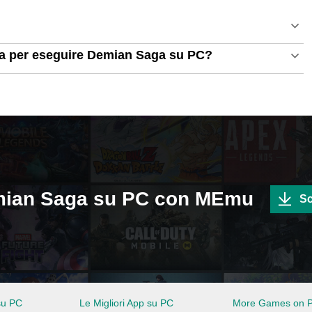
ema per eseguire Demian Saga su PC?
emian Saga su PC con MEmu
Sc
su PC
Le Migliori App su PC
More Games on 