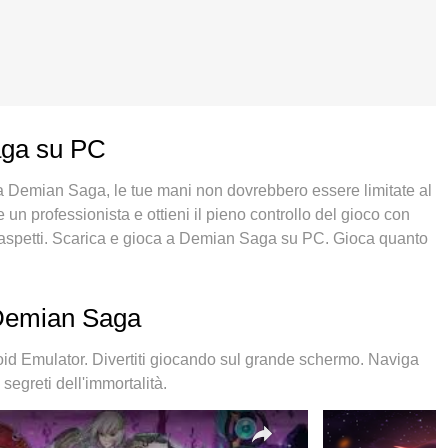
aga su PC
 a Demian Saga, le tue mani non dovrebbero essere limitate al
n professionista e ottieni il pieno controllo del gioco con
ti aspetti. Scarica e gioca a Demian Saga su PC. Gioca quanto
obili e chiamate inquietanti. Il nuovissimo MEmu 9 è la scelta
lizzato sulla base della nostra esperienza, lo squisito
rende Demian Saga un vero e proprio gioco per PC. MEmu è un
 Demian Saga
 con 2 o più account sullo stesso dispositivo. E la cosa più
zione può liberare tutto il potenziale del tuo PC, rendendo
 Emulator. Divertiti giocando sul grande schermo. Naviga
segreti dell'immortalità.