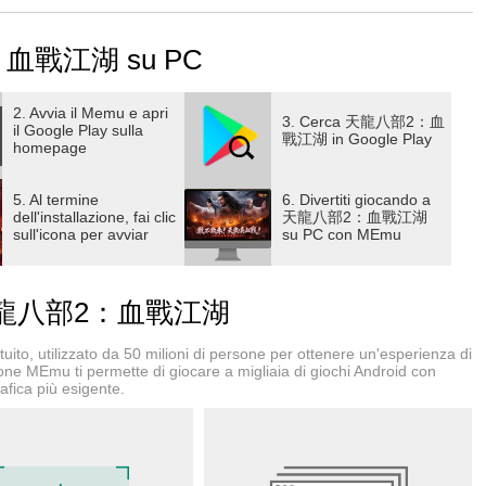
器！
2：血戰江湖 su PC
湖！
2. Avvia il Memu e apri
3. Cerca 天龍八部2：血
il Google Play sulla
戰江湖 in Google Play
homepage
！更可抽取iPhone 17 Pro Max與999.9足金金條。超多
5. Al termine
6. Divertiti giocando a
開局稱霸，殺穿戰場！
dell'installazione, fai clic
天龍八部2：血戰江湖
sull'icona per avviar
su PC con MEmu
殺越強！遊戲內有結拜、俠侶、家族、幫派等多維社交，讓你
er 天龍八部2：血戰江湖
全面開戰！全球同服對決，萬人同屏血戰！這一次，讓我們點燃
ito, utilizzato da 50 milioni di persone per ottenere un'esperienza di
ione MEmu ti permette di giocare a migliaia di giochi Android con
afica più esigente.
自由搭配，千種武學自由組合！在這個暴力江湖中，創造你的