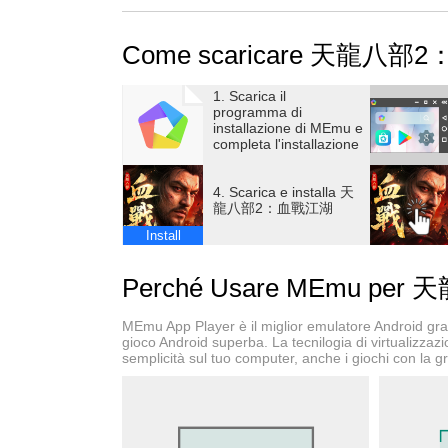
在熱血廝殺的戰場中，你的硬實力才是終極武
每一分投入都會轉化為肉眼可見的統治力！
Come scaricare 天龍八部
有血有肉，有江湖！有勇有謀，有天龍！
遊戲內支持橫直屏自由切換，隨時隨地血戰江
1. Scarica il
programma di
=====遊戲特色=====
installazione di MEmu e
completa l'installazione
【入局江湖，送極品重樓！】
預約即送極品重樓、10萬金幣、1888綁元及限定坐騎
4. Scarica e installa 天
福利助你橫掃江湖，快人一步！海量資源助你
龍八部2：血戰江湖
【兄弟組隊，稱霸這江湖！】
Install
無兄弟，不江湖！結拜兄弟同心協力，方能越
能綁定熱血戰友，肩並肩殺出你們的江湖路！
Perché Usare MEmu p
【大型殺戮，碾壓整個服！】
單挑、團戰、幫戰、跨服戰！多類型熱血PK
MEmu App Player è il miglior emulatore Android gratu
心中的武俠熱血，以殺止殺，共赴武林之巔！
gioco Android superba. La tecnilogia di virtualizzaz
semplicità sul tuo computer, anche i giochi con la gr
【自由絕學，殺得更自如！】
降龍十八掌、六脈神劍、淩波微步…海量絕學
專屬流派，見招拆招，打得就是瀟灑自如！
【金庸武俠，血戰這江湖！】