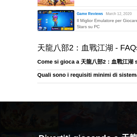
Game Reviews
March 12, 2020
Il Miglior Emulatore per Giocar
Stars su PC
天龍八部2：血戰江湖 - FAQ
Come si gioca a 天龍八部2：血戰江湖 s
Quali sono i requisiti minimi di 