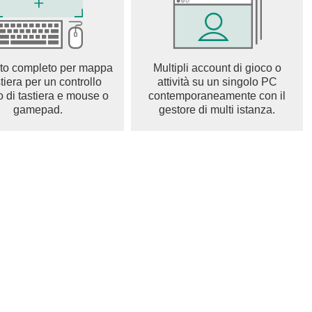
鳩摩智…與喬峰、段譽、虛竹等經典角色過招，重溫最正統的
野外砍怪，都能讓你在腥風血雨的江湖中書寫傳奇！
是打BOSS，神級裝備和極品道具說掉就掉！還有擺攤、拍
to completo per mappa
Multipli account di gioco o
正地實現打寶賺錢，讓你殺得爽快，賺得痛快！
stiera per un controllo
attività su un singolo PC
o di tastiera e mouse o
contemporaneamente con il
一個真正能殺的江湖，終此誕生！熟悉的江湖戰歌已經響起，
gamepad.
gestore di multi istanza.
局，殺出屬於你的傳奇天龍八部！
b2.tw/
erms.html
ivacy.html
江湖》在台港澳地區的代理商。
戲管理分級管理辦法分類為12級。
幣、物品等付費，勿用他人代儲避免觸法。
進行遊戲易影響正常作息，請適度休息避免沉迷遊戲。