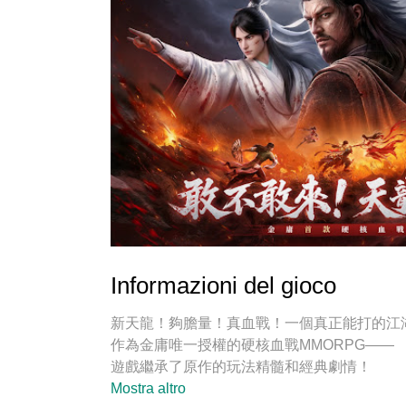
Informazioni del gioco
新天龍！夠膽量！真血戰！一個真正能打的江
作為金庸唯一授權的硬核血戰MMORPG——
遊戲繼承了原作的玩法精髓和經典劇情！
在腥風血雨的江湖中，你將殺得更爽！更快！
Mostra altro