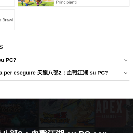
Principianti
e Brawl
s
u PC?
sistema per eseguire 天龍八部2：血戰江湖 su PC?