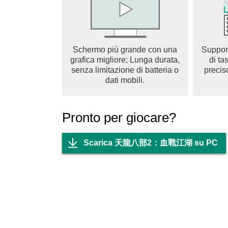
探秘劍湖宮、懲惡燕子塢、追擊慕容複、挑戰
天龍情懷！多元系統、豐富副本、打怪練功、
【爆裝變現，全服你最富！】
享獨家超高神裝爆率！不管是主線、副本、還
Schermo più grande con una
Suppor
賣、寄售等自由交易的途徑讓你輕鬆變現！真
grafica migliore; Lunga durata,
di ta
senza limitazione di batteria o
precis
金庸正版授權的首個硬核戰場已經拉開帷幕！
dati mobili.
萬千俠客將重返戰場，奪取江湖榮耀！即刻入
Pronto per giocare?
【官方粉絲團】：https://www.facebook.com/tlb
【服務條款】：https://tlbb2.hantogames.com/t
【隱私政策】：https://tlbb2.hantogames.com/pr
Scarica 天龍八部2：血戰江湖 su PC
【溫馨提示】
荷馬娛樂股份有限公司為《天龍八部2：血戰
*本軟體因涉及暴力情節，戀愛交友情節，依遊
*本遊戲為免費使用，遊戲內另提供購買虛擬
*遊戲情節純屬虛構，注意使用時間，長時間