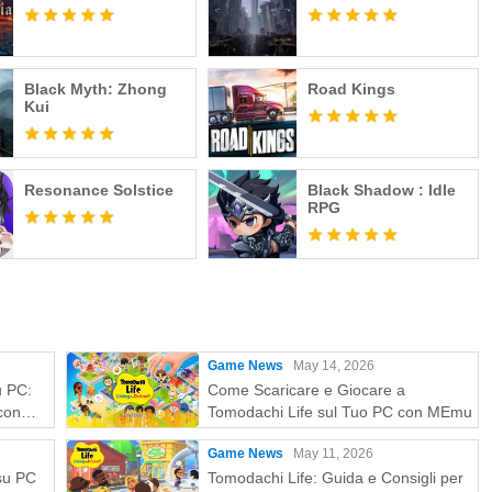
Black Myth: Zhong
Road Kings
Kui
Resonance Solstice
Black Shadow : Idle
RPG
Game News
May 14, 2026
u PC:
Come Scaricare e Giocare a
con
Tomodachi Life sul Tuo PC con MEmu
Game News
May 11, 2026
 su PC
Tomodachi Life: Guida e Consigli per