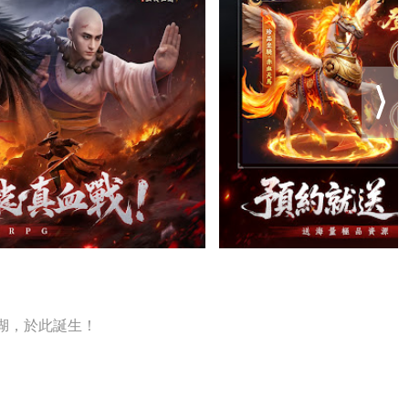
湖，於此誕生！
更輕鬆！