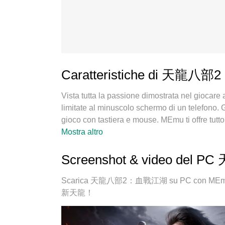
Caratteristiche di 天龍
Vista tutta la passione dimostrata nel gi
limitate al minuscolo schermo di un telefono. G
gioco con tastiera e mouse. MEmu ti offre 
PC. Gioca quanto vuoi, niente più limitazioni di
Mostra altro
MEmu 9 è la scelta migliore per giocare a
esperienza, lo squisito sistema di mappat
Screenshot & video d
proprio gioco per PC. MEmu è un gestore multi
stesso dispositivo. E la cosa più importante, il
Scarica 天龍八部2：血戰江湖 su PC con MEmu Andro
potenziale del tuo PC, rendendo tutto fluido.
新天龍！