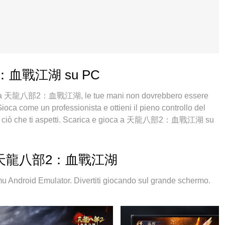
八部2：血戰江湖 su PC
ocare a 天龍八部2：血戰江湖, le tue mani non dovrebbero essere
ioca come un professionista e ottieni il pieno controllo del
tutto ciò che ti aspetti. Scarica e gioca a 天龍八部2：血戰江湖 su
 batteria, dati mobili e chiamate inquietanti. Il nuovissimo
 天龍八部2：血戰江湖 su PC. Realizzato sulla base della nostra
ura dei tasti preimpostati rende 天龍八部2：血戰江湖 un vero e
el PC 天龍八部2：血戰江湖
-instanza che permette di giocare con 2 o più account sullo
 nostro esclusivo motore di emulazione può liberare tutto il
id Emulator. Divertiti giocando sul grande schermo.