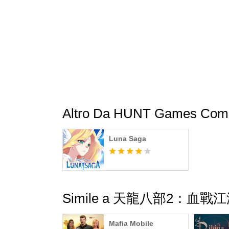
Altro Da HUNT Games Comp
Luna Saga
Simile a 天龍八部2：血戰
Mafia Mobile