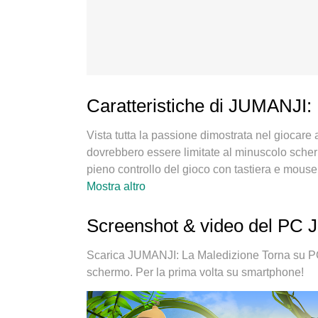
Caratteristiche di JUMANJI:
Vista tutta la passione dimostrata nel giocar
dovrebbero essere limitate al minuscolo scherm
pieno controllo del gioco con tastiera e mouse. 
JUMANJI: La Maledizione Torna su PC. Gioca qua
Mostra altro
chiamate inquietanti. Il nuovissimo MEmu 9 è 
Torna su PC. Realizzato sulla base della nostr
Screenshot & video del PC 
preimpostati rende JUMANJI: La Maledizione 
multi-instanza che permette di giocare con 2 o 
Scarica JUMANJI: La Maledizione Torna su PC
il nostro esclusivo motore di emulazione può lib
schermo. Per la prima volta su smartphone!