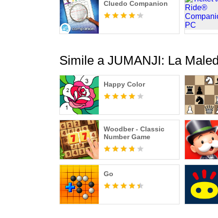
Cluedo Companion
Simile a JUMANJI: La Maled
Happy Color
Woodber - Classic
Number Game
Go