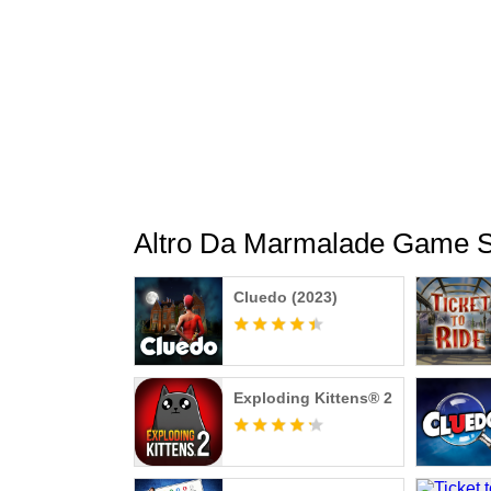
Include: nuove mappe ed espansioni DLC prest
• DISPONIBILI ORA - 3 pedine esclusive: ippo
PRESTO IN ARRIVO - Gioca Jumanji in 6 nuov
personaggi, 2 nuove pedine e una nuova minac
• PRESTO IN ARRIVO - La prima nuova mappa, 
soleggiata cittadina di Brantford, ma la giungla
• PRESTO IN ARRIVO - Espansioni DLC: JUMA
A proposito di Marmalade Game Studio
È uno sviluppatore di giochi indipendente e p
Altro Da Marmalade Game S
Marmelade ha prodotto molti giochi da tavolo in
di tutto il mondo. Per un divertimento di qual
Cluedo (2023)
Exploding Kittens® 2