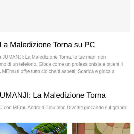
 La Maledizione Torna su PC
e a JUMANJI: La Maledizione Torna, le tue mani non
o di un telefono. Gioca come un professionista e ottieni il
MEmu ti offre tutto ciò che ti aspetti. Scarica e gioca a
nto vuoi, niente più limitazioni di batteria, dati mobili e
la scelta migliore per giocare a JUMANJI: La Maledizione
a esperienza, lo squisito sistema di mappatura dei tasti
JUMANJI: La Maledizione Torna
Torna un vero e proprio gioco per PC. MEmu è un gestore
più account sullo stesso dispositivo. E la cosa più importante,
 con MEmu Android Emulator. Divertiti giocando sul grande
erare tutto il potenziale del tuo PC, rendendo tutto fluido.