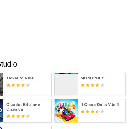
o disponibili.
potamo, serpente e zebra.
e mappe. Ciascuna mappa include 5 nuovi luoghi. 2 nuovi
cia da affrontare!
Località invernale, prevede una gelida svolta dalla
 di Jumanji non si fermerà di fronte al freddo!
NJI: Benvenuti nella giungla e JUMANJI: The Next Level.
luripremiato con sede a Londra, UK e a Lisbona, PT.
tudio
 digitale. Divertiti per conto tuo, con gli amici o con persone
ità, cerca il logo Marmalade Game Studio.
Ticket to Ride
MONOPOLY
Cluedo: Edizione
Il Gioco Della Vita 2
Classica