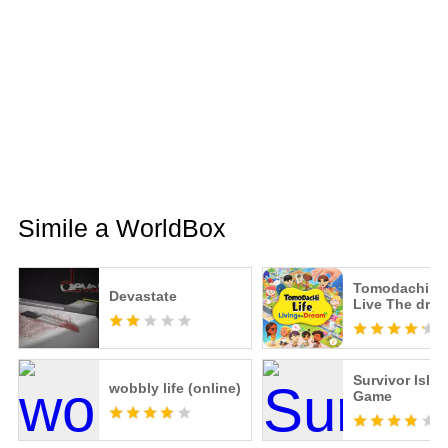
Simile a WorldBox
Tomodachi Li
Devastate
Live The dre
Survivor Islan
wobbly life (online)
Game