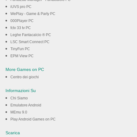
iUVS pro PC
WePlay - Game & Party PC
000Player PC
fctv 33 tv PC
Leghe Fantacalcio ® PC
LSC Smart Connect PC
TinyFun PC
EPM View PC
More Games on PC
Centro dei giochi
Informazioni Su
Chi Siamo
Emulatore Android
MEmu 9.0
Play Android Games on PC
Scarica