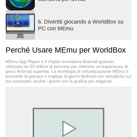
magia e pennelli. Usa diversi tipi di pixel per
colorare. Sii creativo!
6. Divertiti giocando a WorldBox su
Sperimenta
nel tuo gioco Sandbox. Gioca con
PC con MEmu
diverse creature e poteri nella simulazione del
mondo magico
Perché Usare MEmu per WorldBox
Diventa un Dio
del tuo mondo di pixel art. Crea
vita e costruisci la civiltà di diverse razze
MEmu App Player è il miglior emulatore Android gratuito,
mitologiche. Costruisci il mondo dei tuoi sogni!
utilizzato da 50 milioni di persone per ottenere un'esperienza di
gioco Android superba. La tecnilogia di virtualizzazione MEmu ti
Puoi giocare a questo gioco Sandbox offline senza
permette di giocare a migliaia di giochi Android con semplicità sul
tuo computer, anche i giochi con la grafica più esigente.
connessione wi-fi o internet
Scarica Super WorldBox - God Game GRATIS!
Se si verificano problemi, si prega di mettersi in
contatto con me qui: supworldbox@gmail.com
Lascia un feedback o un suggerimento se vuoi
vedere più poteri e creature in questo gioco gratuito