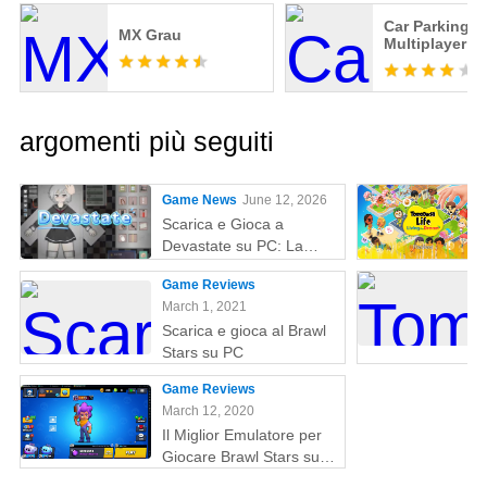
Car Parking
MX Grau
Multiplayer
argomenti più seguiti
Game News
June 12, 2026
Scarica e Gioca a
Devastate su PC: La
Guida Definitiva al
Game Reviews
Gaming con MEmu Play
March 1, 2021
Scarica e gioca al Brawl
Stars su PC
Game Reviews
March 12, 2020
Il Miglior Emulatore per
Giocare Brawl Stars su
PC