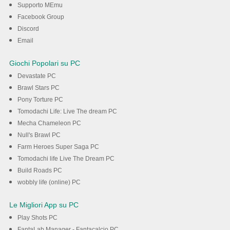
Supporto MEmu
Scarica
Facebook Group
Discord
Email
Giochi Popolari su PC
Devastate PC
Brawl Stars PC
Pony Torture PC
Tomodachi Life: Live The dream PC
Mecha Chameleon PC
Null's Brawl PC
Farm Heroes Super Saga PC
Tomodachi life Live The Dream PC
Build Roads PC
wobbly life (online) PC
Le Migliori App su PC
Play Shots PC
FantaLab Manager - Fantacalcio PC