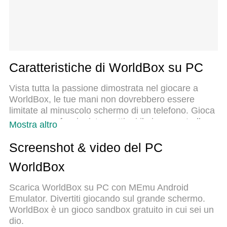
Caratteristiche di WorldBox su PC
Vista tutta la passione dimostrata nel giocare a
WorldBox, le tue mani non dovrebbero essere
limitate al minuscolo schermo di un telefono. Gioca
come un professionista e ottieni il pieno controllo
Mostra altro
del gioco con tastiera e mouse. MEmu ti offre tutto
ciò che ti aspetti. Scarica e gioca a WorldBox su
Screenshot & video del PC
PC. Gioca quanto vuoi, niente più limitazioni di
WorldBox
batteria, dati mobili e chiamate inquietanti. Il
nuovissimo MEmu 9 è la scelta migliore per giocare
Scarica WorldBox su PC con MEmu Android
a WorldBox su PC. Realizzato sulla base della
Emulator. Divertiti giocando sul grande schermo.
nostra esperienza, lo squisito sistema di mappatura
WorldBox è un gioco sandbox gratuito in cui sei un
dei tasti preimpostati rende WorldBox un vero e
dio.
proprio gioco per PC. MEmu è un gestore multi-