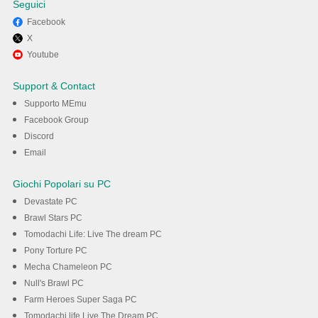
Seguici
Facebook
X
Divertiti giocando a
Youtube
Crossword Quest su PC con
Support & Contact
MEmu
Supporto MEmu
Facebook Group
Discord
Scarica
Email
Giochi Popolari su PC
Devastate PC
Brawl Stars PC
Tomodachi Life: Live The dream PC
Pony Torture PC
Mecha Chameleon PC
Null's Brawl PC
Farm Heroes Super Saga PC
Tomodachi life Live The Dream PC