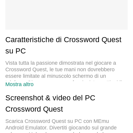
Caratteristiche di Crossword Quest
su PC
Vista tutta la passione dimostrata nel giocare a
Crossword Quest, le tue mani non dovrebbero
essere limitate al minuscolo schermo di un
telefono. Gioca come un professionista e ottieni il
Mostra altro
pieno controllo del gioco con tastiera e mouse.
MEmu ti offre tutto ciò che ti aspetti. Scarica e
Screenshot & video del PC
gioca a Crossword Quest su PC. Gioca quanto
Crossword Quest
vuoi, niente più limitazioni di batteria, dati mobili e
chiamate inquietanti. Il nuovissimo MEmu 9 è la
Scarica Crossword Quest su PC con MEmu
scelta migliore per giocare a Crossword Quest su
Android Emulator. Divertiti giocando sul grande
PC. Realizzato sulla base della nostra esperienza,