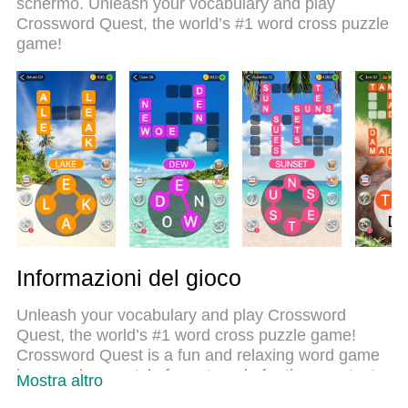
schermo. Unleash your vocabulary and play
lo squisito sistema di mappatura dei tasti
Crossword Quest, the world’s #1 word cross puzzle
preimpostati rende Crossword Quest un vero e
game!
proprio gioco per PC. MEmu è un gestore multi-
instanza che permette di giocare con 2 o più
account sullo stesso dispositivo. E la cosa più
importante, il nostro esclusivo motore di
emulazione può liberare tutto il potenziale del tuo
PC, rendendo tutto fluido.
Informazioni del gioco
Unleash your vocabulary and play Crossword
Quest, the world’s #1 word cross puzzle game!
Crossword Quest is a fun and relaxing word game
in a wordcross style format made for the smartest
Mostra altro
brains!