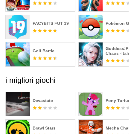
PACYBITS FUT 19
Pokémon GO
Goddess:Prim
Golf Battle
Chaos -Italia
Action MMO
i migliori giochi
Devastate
Pony Torture
Brawl Stars
Mecha Chame