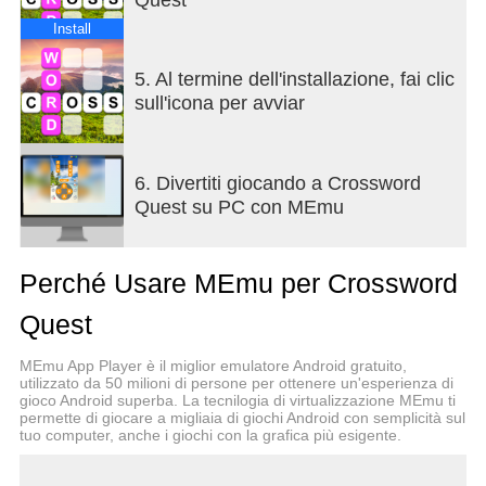
- Daily Challenge gives you more word puzzle
games, more bonus coins and more FUN
Install
- Play OFFLINE or ONLINE - anytime, anywhere!
5. Al termine dell'installazione, fai clic
Crossword Quest is an addictive puzzle that can
sull'icona per avviar
take you away for hours of intellectual pastime!
6. Divertiti giocando a Crossword
Quest su PC con MEmu
Perché Usare MEmu per Crossword
Quest
MEmu App Player è il miglior emulatore Android gratuito,
utilizzato da 50 milioni di persone per ottenere un'esperienza di
gioco Android superba. La tecnilogia di virtualizzazione MEmu ti
permette di giocare a migliaia di giochi Android con semplicità sul
tuo computer, anche i giochi con la grafica più esigente.