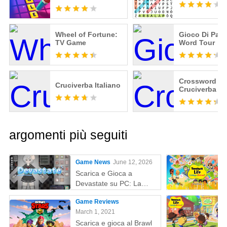
Wheel of Fortune:
Gioco Di Parol
TV Game
Word Tour
Crossword Ma
Cruciverba Italiano
Cruciverba
argomenti più seguiti
Game News
June 12, 2026
Scarica e Gioca a
Devastate su PC: La
Guida Definitiva al
Game Reviews
Gaming con MEmu Play
March 1, 2021
Scarica e gioca al Brawl