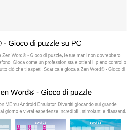
® - Gioco di puzzle su PC
e a Zen Word® - Gioco di puzzle, le tue mani non dovrebbero
fono. Gioca come un professionista e ottieni il pieno controllo
utto ciò che ti aspetti. Scarica e gioca a Zen Word® - Gioco di
tazioni di batteria, dati mobili e chiamate inquietanti. Il
iocare a Zen Word® - Gioco di puzzle su PC. Realizzato sulla
tema di mappatura dei tasti preimpostati rende Zen Word® -
Zen Word® - Gioco di puzzle
C. MEmu è un gestore multi-instanza che permette di giocare
 la cosa più importante, il nostro esclusivo motore di
on MEmu Android Emulator. Divertiti giocando sul grande
 tuo PC, rendendo tutto fluido.
 giorno e vivrai esperienze incredibili, stimolanti e rilassanti.