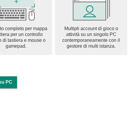
della natura nel Zen World. Lascia le tue preoccupazioni alle
o rilassante mentre risolvi i puzzle stimolanti di parole e
to completo per mappa
Multipli account di gioco o
ense bonus che ti aiuteranno a superare i livelli con
stiera per un controllo
attività su un singolo PC
o di tastiera e mouse o
contemporaneamente con il
zare il progresso del gioco su vari dispositivi
gamepad.
gestore di multi istanza.
he offre esperienze incredibili e stimolanti. In Zen World,
role, accompagnati da bellissimi e tranquilli sfondi naturali e
giochi di parole crociate. La difficoltà del gioco aumenterà
rd. Le restanti parole potrebbero essere difficili da ricordare
 su PC
a. In questo Zen World, un world di serenità e sfide stimolanti
re corrette per trovare le parole e word nascosti. La lunghezza
rovare tutte le parole e risolvere i puzzle. Di conseguenza, Zen
olario e le tue abilità di ortografia. Zen World è un world di
to.