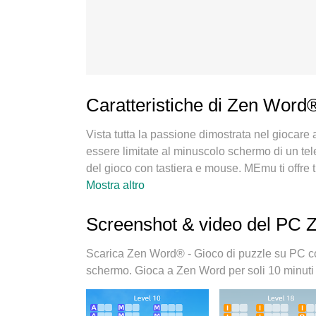
Caratteristiche di Zen Word
Vista tutta la passione dimostrata nel giocar
essere limitate al minuscolo schermo di un tele
del gioco con tastiera e mouse. MEmu ti offre t
puzzle su PC. Gioca quanto vuoi, niente più limi
Mostra altro
nuovissimo MEmu 9 è la scelta migliore per g
base della nostra esperienza, lo squisito sis
Screenshot & video del PC 
Gioco di puzzle un vero e proprio gioco per P
con 2 o più account sullo stesso dispositivo. E
Scarica Zen Word® - Gioco di puzzle su PC c
emulazione può liberare tutto il potenziale del
schermo. Gioca a Zen Word per soli 10 minuti al