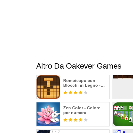
Rimani in contatto con Zen Word
Invia email a: support@oakevergames.com
Visita il nostro sito web: https://oakevergames
Altro Da Oakever Games
Rompicapo con
Blocchi in Legno -
Classico Gioco
Zen Color - Colore
per numero