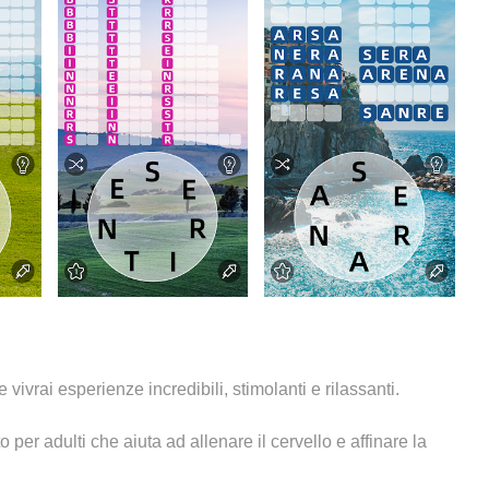
vivrai esperienze incredibili, stimolanti e rilassanti.
per adulti che aiuta ad allenare il cervello e affinare la
ncrociate, senza alcuna connessione logica che possa fornire