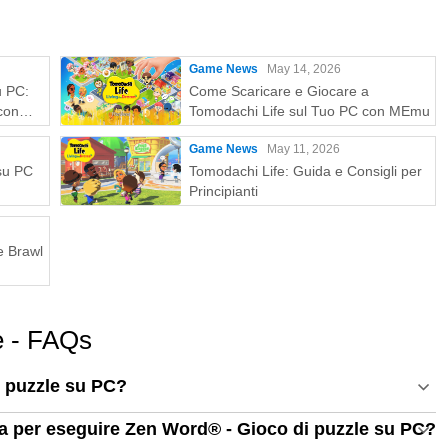
Game News
May 14, 2026
u PC:
Come Scaricare e Giocare a
con
Tomodachi Life sul Tuo PC con MEmu
Game News
May 11, 2026
 su PC
Tomodachi Life: Guida e Consigli per
Principianti
e Brawl
e - FAQs
i puzzle su PC?
ema per eseguire Zen Word® - Gioco di puzzle su PC?