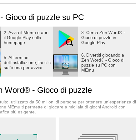
In Zen Word, devi cercare e connettere le lettere corrette per
iascun livello per testare il tuo vocabolario. La lunghezza
 Gioco di puzzle su PC
trovare tutte le parole e risolvere i puzzle. Di conseguenza, Zen
lario e le tue abilità di ortografia.
2. Avvia il Memu e apri
3. Cerca Zen Word® -
il Google Play sulla
Gioco di puzzle in
di parole. La difficoltà del gioco e del puzzle aumenterà
homepage
Google Play
word in Zen Word. Le restanti parole e word potrebbero
o alla prova la tua ortografia.
6. Divertiti giocando a
5. Al termine
Zen Word® - Gioco di
dell'installazione, fai clic
puzzle su PC con
sull'icona per avviar
te sono attentamente selezionati nello stile Zen. Puoi
MEmu
 e word, accompagnati da bellissimi e tranquilli sfondi
tro Zen World.
 Word® - Gioco di puzzle
ito, utilizzato da 50 milioni di persone per ottenere un'esperienza di
afia avanzata
ione MEmu ti permette di giocare a migliaia di giochi Android con
afica più esigente.
ntano gradualmente la difficoltà del puzzle
 possono bloccare la maggior parte dei concorrenti
zione, nessun fallimento. Solo un'esperienza rilassante di
 rilassato