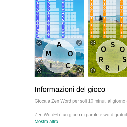
Informazioni del gioco
Gioca a Zen Word per soli 10 minuti al giorno e 
Zen Word® è un gioco di parole e word gratuito 
mente. Tutte le parole in Zen Word non sono i
Mostra altro