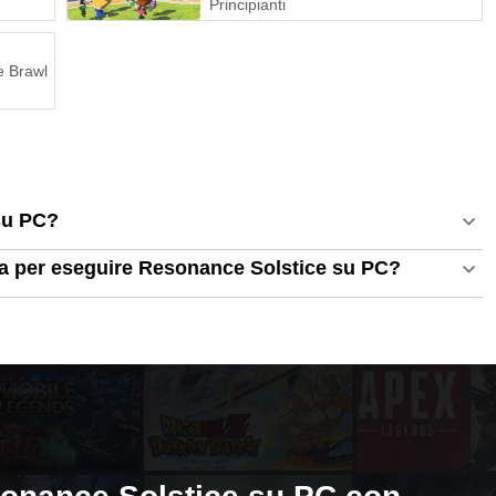
Principianti
e Brawl
su PC?
ema per eseguire Resonance Solstice su PC?