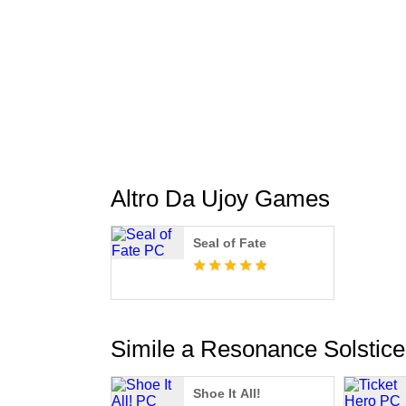
YouTube: https://www.youtube.com/@Resona
Discord: https://discord.gg/tP4NbzGMZw
Altro Da Ujoy Games
Seal of Fate
Simile a Resonance Solstice
Shoe It All!