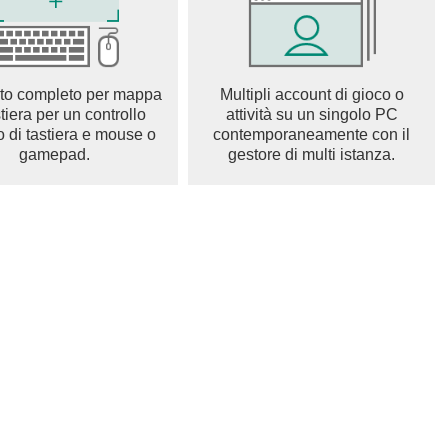
su Haruka, Sugita Tomokazu, Ishida Akira, Morikawa
ki, Ōnishi Saori, Murase Ayumu, Enoki Junya, Toyoguchi
ra Yukari, Maeda Kaori, Uchida Aya, Ise Mariya, Kuroki
nbongi Sayaka, Yumiri Hanamori, Taketatsu Ayana, Kohara
to completo per mappa
Multipli account di gioco o
Mie, Asumi Kana, M・A・O, Machico, Tachibana Mirai, Itō
stiera per un controllo
attività su un singolo PC
omoaki
o di tastiera e mouse o
contemporaneamente con il
gamepad.
gestore di multi istanza.
apparve nel cielo, tutto ciò che un tempo conoscevamo
 in conflitto e caos che si diffusero in ogni angolo delle città.
tramutandosi in entità ebbre di sogni, al di là del
di COLUMBA, dove guiderai il tuo Treno, la linea vitale che
es.com
obal