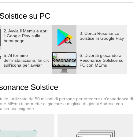
lay di simulazione ferroviaria. Nei panni di capotreno di
ontinente, ricollegando città e regioni per salvare un mondo
Solstice su PC
ai compagni di diverse fazioni, ognuno con personalità uniche,
e incontrerai durante il tuo viaggio.
2. Avvia il Memu e apri
3. Cerca Resonance
il Google Play sulla
Solstice in Google Play
homepage
rollo dell'Eterno e ripristina le rotte commerciali post-disastro!
5. Al termine
6. Divertiti giocando a
le ferrovie!
dell'installazione, fai clic
Resonance Solstice su
sull'icona per avviar
PC con MEmu
za liberamente il tuo treno: produci, commercia, divertiti. È il
a basso prezzo, vendi a prezzo alto con il commercio in
onance Solstice
 diventare il mercante più importante del mondo!
trategie con team build flessibili e migliaia di combinazioni di
ito, utilizzato da 50 milioni di persone per ottenere un'esperienza di
 reale per proteggere i tuoi convogli e le tue rotte commerciali!
ione MEmu ti permette di giocare a migliaia di giochi Android con
afica più esigente.
con personaggi Live2D completamente animati, con doppiaggio
atografica in stile anime!