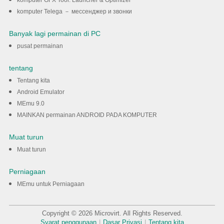
komputer Telega － мессенджер и звонки
Banyak lagi permainan di PC
pusat permainan
tentang
Tentang kita
Android Emulator
MEmu 9.0
MAINKAN permainan ANDROID PADA KOMPUTER
Muat turun
Muat turun
Perniagaan
MEmu untuk Perniagaan
Copyright © 2026 Microvirt. All Rights Reserved.
Syarat penggunaan
|
Dasar Privasi
|
Tentang kita