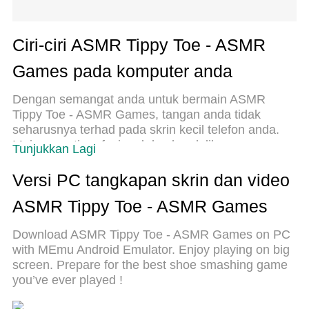
Ciri-ciri ASMR Tippy Toe - ASMR
Games pada komputer anda
Dengan semangat anda untuk bermain ASMR
Tippy Toe - ASMR Games, tangan anda tidak
seharusnya terhad pada skrin kecil telefon anda.
Main seperti profesional dan kendalikan
Tunjukkan Lagi
sepenuhnya permainan anda dengan papan
kekunci dan tetikus. MEmu menawarkan semua
Versi PC tangkapan skrin dan video
perkara yang anda harapkan. Muat turun dan
ASMR Tippy Toe - ASMR Games
mainkan ASMR Tippy Toe - ASMR Games di PC.
Main selagi anda mahu, tidak ada batasan bateri,
Download ASMR Tippy Toe - ASMR Games on PC
data mudah alih dan panggilan yang mengganggu.
with MEmu Android Emulator. Enjoy playing on big
MEmu 9 yang baru adalah pilihan terbaik untuk
screen. Prepare for the best shoe smashing game
bermain ASMR Tippy Toe - ASMR Games di PC.
you’ve ever played !
Disiapkan dengan kepakaran kami, sistem
pemetaan kunci pratetap yang indah menjadikan