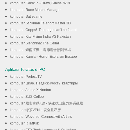
komputer Gartic.io - Draw, Guess, WIN
komputer Race Master Manager
komputer Satisgame
komputer Stickman Teleport Master 3D
komputer Oopps! The page can't be found.
komputer Kite Flying India VS Pakistan
komputer Slendrina: The Cellar
komputer 煙雨江湖－春節廟會熱鬧登場
komputer Kamla - Horror Exorcism Escape
Aplikasi Teratas di PC
komputer Perfect TV
komputer Циан. Недвижимость, квартиры
komputer Anime X Nonton
komputer ZUS Coffee
komputer 股市籌碼K線 - 快速找出主力籌碼飆股
komputer 绿茶VPN – 安全且私密
komputer Weverse: Connect with Artists
komputer RTMKlik
komputer GFX Tool: Launcher & Optimizer