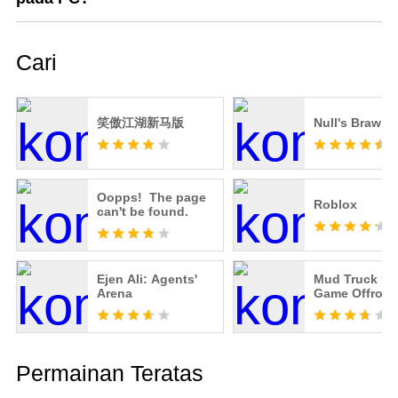
Cari
笑傲江湖新马版
Null's Brawl
Oopps! The page
Roblox
can't be found.
Ejen Ali: Agents'
Mud Truck Dr
Arena
Game Offroad
Permainan Teratas