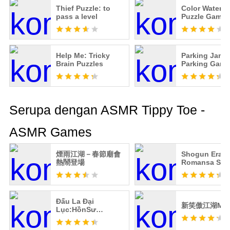
Thief Puzzle: to
Color Water S
pass a level
Puzzle Games
Help Me: Tricky
Parking Jam: 
Brain Puzzles
Parking Game
Serupa dengan ASMR Tippy Toe -
ASMR Games
煙雨江湖－春節廟會
Shogun Era:
熱鬧登場
Romansa Sak
Đấu La Đại
新笑傲江湖M
Lục:HồnSư
ĐốiQuyết