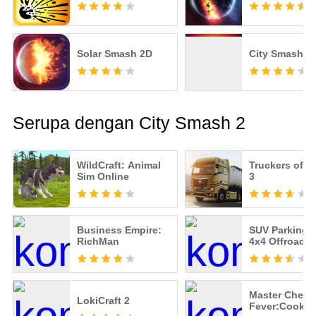
Solar Smash 2D
City Smash
Serupa dengan City Smash 2
WildCraft: Animal
Truckers of E
Sim Online
3
Business Empire:
SUV Parking: 
RichMan
4x4 Offroad
Master Chef
LokiCraft 2
Fever:Cookin