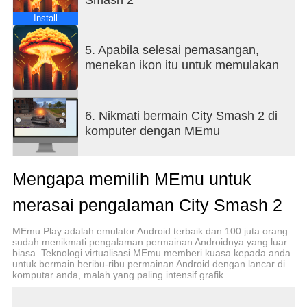
Install
5. Apabila selesai pemasangan,
menekan ikon itu untuk memulakan
6. Nikmati bermain City Smash 2 di
komputer dengan MEmu
Mengapa memilih MEmu untuk
merasai pengalaman City Smash 2
MEmu Play adalah emulator Android terbaik dan 100 juta orang
sudah menikmati pengalaman permainan Androidnya yang luar
biasa. Teknologi virtualisasi MEmu memberi kuasa kepada anda
untuk bermain beribu-ribu permainan Android dengan lancar di
komputar anda, malah yang paling intensif grafik.