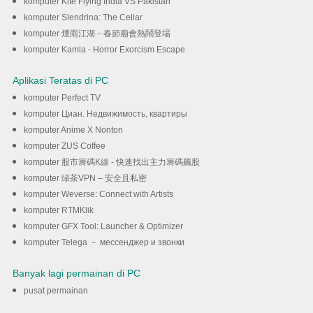
komputer Kite Flying India VS Pakistan
komputer Slendrina: The Cellar
komputer 煙雨江湖－春節廟會熱鬧登場
komputer Kamla - Horror Exorcism Escape
Aplikasi Teratas di PC
komputer Perfect TV
komputer Циан. Недвижимость, квартиры
komputer Anime X Nonton
komputer ZUS Coffee
komputer 股市籌碼K線 - 快速找出主力籌碼飆股
komputer 绿茶VPN – 安全且私密
komputer Weverse: Connect with Artists
komputer RTMKlik
komputer GFX Tool: Launcher & Optimizer
komputer Telega － мессенджер и звонки
Banyak lagi permainan di PC
pusat permainan