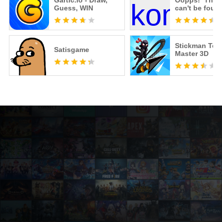
Gartic.io - Draw,
Oopps! The 
Guess, WIN
can't be foun
Stickman Tele
Satisgame
Master 3D