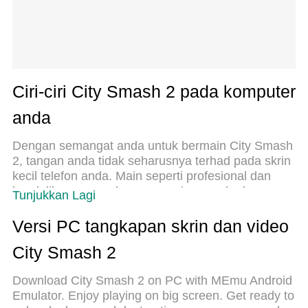
Ciri-ciri City Smash 2 pada komputer
anda
Dengan semangat anda untuk bermain City Smash
2, tangan anda tidak seharusnya terhad pada skrin
kecil telefon anda. Main seperti profesional dan
kendalikan sepenuhnya permainan anda dengan
Tunjukkan Lagi
papan kekunci dan tetikus. MEmu menawarkan
semua perkara yang anda harapkan. Muat turun
Versi PC tangkapan skrin dan video
dan mainkan City Smash 2 di PC. Main selagi anda
City Smash 2
mahu, tidak ada batasan bateri, data mudah alih
dan panggilan yang mengganggu. MEmu 9 yang
Download City Smash 2 on PC with MEmu Android
baru adalah pilihan terbaik untuk bermain City
Emulator. Enjoy playing on big screen. Get ready to
Smash 2 di PC. Disiapkan dengan kepakaran kami,