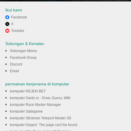
Ikut kami
Facebook
X
Nikmati bermain City Smash 2
Youtube
di komputer dengan MEmu
Sokongan & Kenalan
Sokongan Memu
DOWNLOAD
Facebook Group
Discord
Email
permainan berjenama di komputer
komputer REJEKI BET
komputer Gartic.io - Draw, Guess, WIN
komputer Race Master Manager
komputer Satisgame
komputer Stickman Teleport Master 3D
komputer Oopps! The page can't be found.