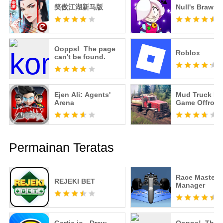
笑傲江湖新马版
Null's Brawl
Oopps! The page
Roblox
can't be found.
Ejen Ali: Agents'
Mud Truck Dr
Arena
Game Offroad
Permainan Teratas
Race Master
REJEKI BET
Manager