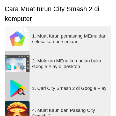
rampage through a sprawling metropolis, leaving a
trail of devastation in your wake!
Cara Muat turun City Smash 2 di
komputer
1. Muat turun pemasang MEmu dan
selesaikan persediaan
2. Mulakan MEnu kemudian buka
Google Play di desktop
3. Cari City Smash 2 di Google Play
4. Muat turun dan Pasang City
Smash 2