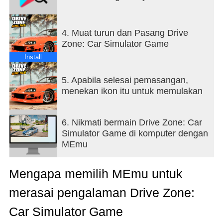
ဘမ်ပါများ၊ ပွတ်ကာများ၊ bodykits၊ liveries။
- သင်မည်သည့်ရှုပ်ထွေးမှုကိုမဆိုသင်၏ကိုယ်ပိုင်
အသားအရေကိုဆွဲယူနိုင်သည့်အခမဲ့ဗီနိုင်းတည်းဖြတ်သူ
4. Muat turun dan Pasang Drive
- ယာဉ်ကိုင်တွယ်မှုနှင့် ပုံပန်းသဏ္ဌာန်ကို ပိုမိုကောင်းမွန်
Zone: Car Simulator Game
စေရန် Suspension နှင့် camber ချိန်ညှိမှုများ
- အင်ဂျင်နှင့် ဂီယာဘောက်စ်များသည် သင်၏ပြိုင်ဘက်
Install
များကို အနိုင်ယူရန် ကူညီပေးပါလိမ့်မည်။
- ကားတိုင်းတွင် ဒီဇိုင်းကောင်းမွန်သော အတွင်းခန်းနှင့်
5. Apabila selesai pemasangan,
အင်ဂျင်၊ တံခါးများအားလုံး၊ hood နှင့် ကိုယ်လုံးပွင့်များ
menekan ikon itu untuk memulakan
ရှိသည်။
ဂရပ်ဖစ်ကောင်း
6. Nikmati bermain Drive Zone: Car
- လက်တွေ့ဆန်သော DZO ဂရပ်ဖစ်သည် မိုဘိုင်းလ်ဖုန်း
Simulator Game di komputer dengan
ဂိမ်းတစ်ခုတွင် အမိုက်ဆုံးရုပ်ပုံကို ဖန်တီးပါ။
MEmu
- ကား၏အတွင်းပိုင်းအသေးစိတ်သည် သင့်ကို စွဲမက်
ဖွယ်စိတ်ခံစားမှုများဖြင့် ပထမဆုံးလူတွင် ကစားနိုင်စေ
Mengapa memilih MEmu untuk
ပါသည်။
- စွမ်းဆောင်ရည်မြင့်မားပြီး အစွမ်းထက်သောကိရိယာ
merasai pengalaman Drive Zone:
များတွင်သာ ကစားနိုင်သည်။
- အဆင့်မြင့်ဂရပ်ဖစ်ဆက်တင်များသည် သင်လိုအပ်
Car Simulator Game
သမျှကို ရွေးချယ်နိုင်စေမည်ဖြစ်သည်။