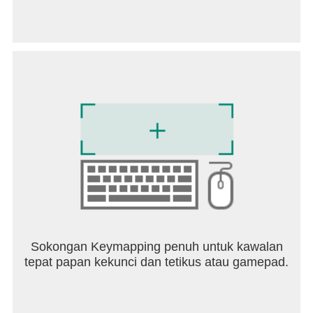
-Auto စျေးကွက် - ရှားပါးပြီး အဖိုးတန်ပစ္စည်းများကို
ရယူရန် အခြားကစားသမားများနှင့် အရောင်းအ၀ယ်လုပ်
ပြီး လောင်းကြေး RP ကို ​​ရယူပါ။
- ရာနှင့်ချီသောအလုပ်များ၊ စူးစမ်းမှုများနှင့်အောင်မြင်မှု
များကို၎င်းတို့၏ကိုယ်ပိုင်ဆုများနှင့်အတူ
ကျွန်ုပ်တို့သည် ဂိမ်းကို အတူတကွ ဖန်တီးပါသည်။
သတင်းများကို လိုက်နာပြီး လူမှုကွန်ရက်များတွင်
ကျင်းပသည့် ပုံမှန်ပြိုင်ပွဲများနှင့် စစ်တမ်းများတွင် ပါဝင်
ပါ။
discord.gg/aR3nyK3VCE
youtube.com/@DriveZoneOnline
instagram.com/drivezone_online
t.me/drivezoneofficial
facebook.com/drivezoneonline/
Sokongan Keymapping penuh untuk kawalan
tiktok.com/@drivezoneonline
tepat papan kekunci dan tetikus atau gamepad.
ဥပမာအားဖြင့် အောက်ပါမေးခွန်းများကို ဖြေခြင်းဖြင့် ပ
ရောဂျက်၏ ဖွံ့ဖြိုးတိုးတက်ရေးတွင် သင်၏အကြံဥာဏ်
များကို ပါဝင်ပြီး ကူညီပေးပါ။