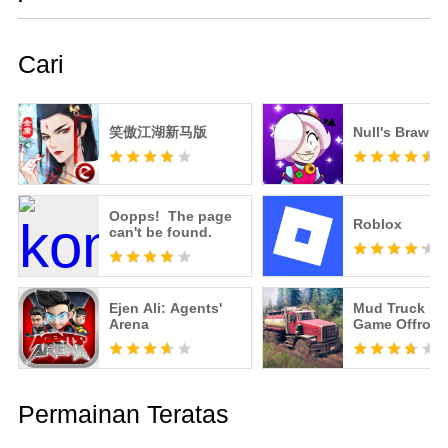
Cari
笑傲江湖新马版
Null's Brawl
Oopps! The page
Roblox
can't be found.
Ejen Ali: Agents'
Mud Truck Dr
Arena
Game Offroad
Permainan Teratas