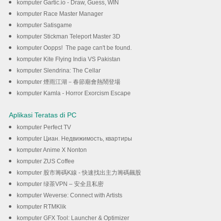
komputer Gartic.io - Draw, Guess, WIN
komputer Race Master Manager
komputer Satisgame
komputer Stickman Teleport Master 3D
komputer Oopps! The page can't be found.
komputer Kite Flying India VS Pakistan
komputer Slendrina: The Cellar
komputer 煙雨江湖－春節廟會熱鬧登場
komputer Kamla - Horror Exorcism Escape
Aplikasi Teratas di PC
komputer Perfect TV
komputer Циан. Недвижимость, квартиры
komputer Anime X Nonton
komputer ZUS Coffee
komputer 股市籌碼K線 - 快速找出主力籌碼飆股
komputer 绿茶VPN – 安全且私密
komputer Weverse: Connect with Artists
komputer RTMKlik
komputer GFX Tool: Launcher & Optimizer