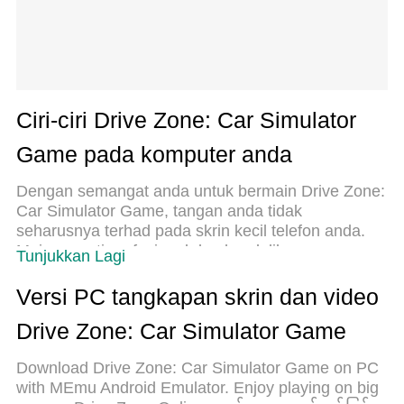
Ciri-ciri Drive Zone: Car Simulator
Game pada komputer anda
Dengan semangat anda untuk bermain Drive Zone:
Car Simulator Game, tangan anda tidak
seharusnya terhad pada skrin kecil telefon anda.
Main seperti profesional dan kendalikan
Tunjukkan Lagi
sepenuhnya permainan anda dengan papan
kekunci dan tetikus. MEmu menawarkan semua
Versi PC tangkapan skrin dan video
perkara yang anda harapkan. Muat turun dan
Drive Zone: Car Simulator Game
mainkan Drive Zone: Car Simulator Game di PC.
Main selagi anda mahu, tidak ada batasan bateri,
Download Drive Zone: Car Simulator Game on PC
data mudah alih dan panggilan yang mengganggu.
with MEmu Android Emulator. Enjoy playing on big
MEmu 9 yang baru adalah pilihan terbaik untuk