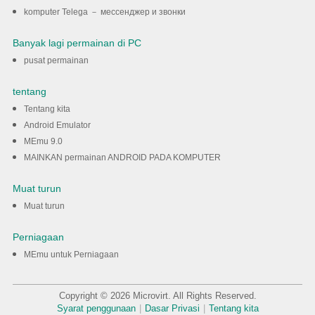
komputer Telega － мессенджер и звонки
Banyak lagi permainan di PC
pusat permainan
tentang
Tentang kita
Android Emulator
MEmu 9.0
MAINKAN permainan ANDROID PADA KOMPUTER
Muat turun
Muat turun
Perniagaan
MEmu untuk Perniagaan
Copyright © 2026 Microvirt. All Rights Reserved.
Syarat penggunaan
|
Dasar Privasi
|
Tentang kita