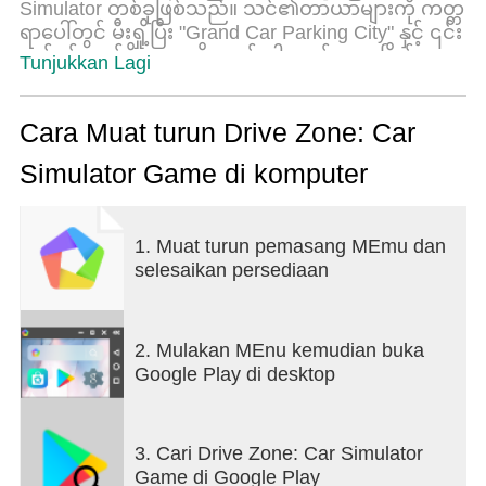
Simulator တစ်ခုဖြစ်သည်။ သင်၏တာယာများကို ကတ္တ
ရာပေါ်တွင် မီးရှို့ပြီး "Grand Car Parking City" နှင့် ၎င်း
ပတ်ဝန်းကျင်ရှိ ကမ္ဘာကို စူးစမ်းပါ။ လမ်းဘေးပြိုင်ကား၊
Tunjukkan Lagi
ဒရုန်းပြိုင်ပွဲ၊ ဒရွတ်ဆွဲပြိုင်ပွဲတွင် ပါဝင်နိုင်သည်
သို့မဟုတ် သူငယ်ချင်းတစ်ဦးကို ဖိတ်ခေါ်ပြီး မြို့တွင်း
အတူတူ မောင်းနှင်နိုင်သည်။
Cara Muat turun Drive Zone: Car
Simulator Game di komputer
အဆုံးမဲ့ပွင့်လင်းကမ္ဘာ
- 20x20km ရှိသော ကမ်းရိုးတန်း အပန်းဖြေစခန်း
- မြို့၊ ကန္တာရလေယဉ်ကွင်း၊ ပြိုင်ကားလမ်းကြောင်း၊
1. Muat turun pemasang MEmu dan
အဝေးပြေးလမ်း၊ ကမ်းခြေဧရိယာ၊ ဆိပ်ကမ်းနှင့် အခြား
selesaikan persediaan
နေရာများစွာ
- သင်အွန်လိုင်းတွင်သင်နှင့်အတူကစားသမား 32 အထိ
- ကီလိုမီတာဆယ်ပေါင်းများစွာသောလမ်းများနှင့်မြေပုံ
ပေါ်တွင်ဝှက်ထားသောဆုကြေးငွေရာပေါင်းများစွာ
2. Mulakan MEnu kemudian buka
Google Play di desktop
အလိုအလျောက်နှင့် ချိန်ညှိခြင်း။
ခေတ်ဟောင်းကားများ၊ စူပါကားများ၊ suvs၊ hypercars
များအပါအဝင် ကားပေါင်း ၅၀+
3. Cari Drive Zone: Car Simulator
ကားတစ်စီးစီအတွက် ဘော်ဒီအစုံ ၃၀+။ အနားသတ်များ၊
Game di Google Play