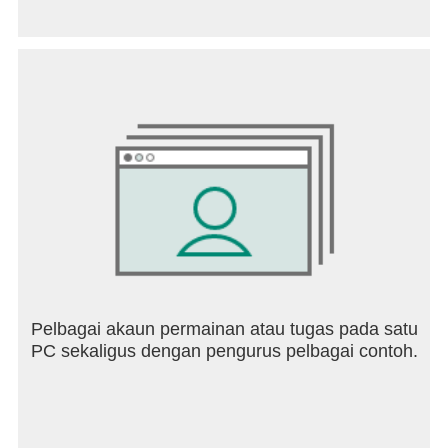
ဂိမ်းသည် မြို့အသွားအလာ သို့မဟုတ် ရဲများ လိုအပ်ပါ
သလား။
ပျံဝဲခြင်းနှင့် မောင်းနှင်ခြင်း ရူပဗေဒကို သင်နှစ်သက်ပါ
သလား။
သင်ဘာကိုစောင့်နေတာလဲ၊ Driver.. မိသားစုမှကြိုဆိုပါ
တယ်၊ multiplayer ထဲက သင့်သူငယ်ချင်းအသစ်တွေက
သင့်ကိုစောင့်ကြိုနေပါတယ်။ သင့်ကားကိုစတင်ပြီး
Drive Zone Online ၏မိုးကုပ်စက်ဝိုင်းကိုကျော်လွန်သွား
ပါ။
Pelbagai akaun permainan atau tugas pada satu
PC sekaligus dengan pengurus pelbagai contoh.