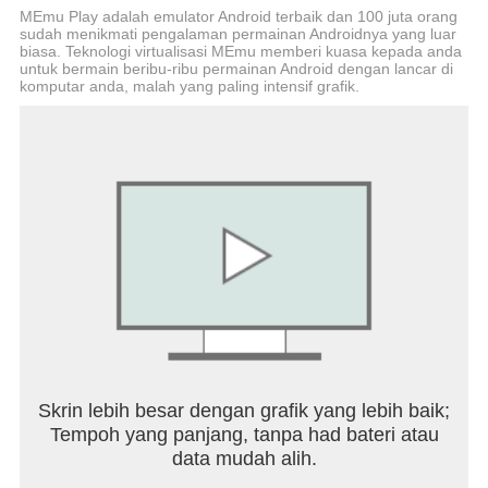
MEmu Play adalah emulator Android terbaik dan 100 juta orang
sudah menikmati pengalaman permainan Androidnya yang luar
ဂိမ်းကစားခြင်း။
biasa. Teknologi virtualisasi MEmu memberi kuasa kepada anda
နယ်နိမိတ်မရှိပါ။ ကားအသစ်များအတွက် ပြိုင်ပွဲများ
untuk bermain beribu-ribu permainan Android dengan lancar di
တွင်ပါဝင်ရုံသာမက စတန့်များလုပ်ဆောင်ကာ Drift
komputar anda, malah yang paling intensif grafik.
Points များရရှိရုံသာမက စျေးကွက်ရှိ အခြား
ကစားသမားများအား သင့်ကားများနှင့် စကင်များကို
ရောင်းချခြင်းဖြင့်လည်း ဝင်ငွေရရှိနိုင်ပါသည်။
-DRIFT မုဒ် - သင်နှင့်အခြားကစားသမားများသည်
ပျံ့လွင့်နေသောအမှတ်များအတွက် ယှဉ်ပြိုင်မည်
ဖြစ်သည်။
-CAR RACE မုဒ် - အောင်နိုင်သူသည် ပြင်းထန်သော
မတော်တဆမှုမှ ရှောင်လွှဲ၍ အဆုံးစည်းကို ဦးစွာဖြတ်
ကျော်သူဖြစ်လိမ့်မည်။
-SKILL TEST မုဒ် - ရူးသွပ်သောစကိတ်ခုန်ကာတွန်းများ
ဖြင့် အပြေးပြိုင်ပွဲ
- ဂုဏ်သိက္ခာရှိစွာ ကားမောင်းတတ်အောင် သင်ကြားပေး
Skrin lebih besar dengan grafik yang lebih baik;
မည့် ယာဉ်မောင်းကျောင်းသည် ကားများစွာကို စမ်းသပ်
Tempoh yang panjang, tanpa had bateri atau
ခွင့်ပေးပြီး အောင်မြင်ပြီးနောက် အထူးဆုများ ချီးမြှင့်
data mudah alih.
မည်ဖြစ်သည်။