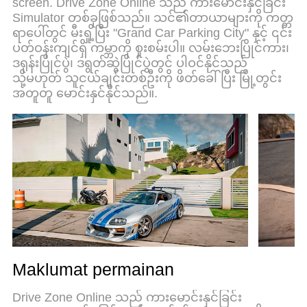
screen. Drive Zone Online သည် ကားမောင်းနှင်ခြင်း
bermain Drive Zone: Car Simulator Game di PC.
Simulator တစ်ခုဖြစ်သည်။ သင်၏တာယာများကို ကတ္တ
Disiapkan dengan kepakaran kami, sistem
ရာပေါ်တွင် မီးရှို့ပြီး "Grand Car Parking City" နှင့် ၎င်း
pemetaan kunci pratetap yang indah menjadikan
ပတ်ဝန်းကျင်ရှိ ကမ္ဘာကို စူးစမ်းပါ။ လမ်းဘေးပြိုင်ကား၊
Drive Zone: Car Simulator Game permainan PC
ဒရုန်းပြိုင်ပွဲ၊ ဒရွတ်ဆွဲပြိုင်ပွဲတွင် ပါဝင်နိုင်သည်
sebenar. Dikodkan dengan penyerapan kami,
သို့မဟုတ် သူငယ်ချင်းတစ်ဦးကို ဖိတ်ခေါ်ပြီး မြို့တွင်း
pengurus multi-instance menjadikan bermain 2
အတူတူ မောင်းနှင်နိုင်သည်။.
atau lebih akaun pada peranti yang sama mungkin.
Dan yang paling penting, enjin emulasi eksklusif
kami dapat melepaskan potensi penuh PC anda,
menjadikan semuanya lancar.Kami tidak hanya
peduli bagaimana anda bermain, tetapi juga
keseluruhan proses menikmati kebahagiaan
permainan.
Maklumat permainan
Drive Zone Online သည် ကားမောင်းနှင်ခြင်း