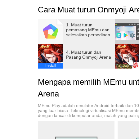
Cara Muat turun Onmyoji Ar
အစွမ်းထက်သော Onmyoji အဖြစ် အံ့ဩဖွယ်ရာနှင့် 
မည်ဖြစ်သည်။ ထိုနေရာတွင်၊ သင်သည် ထူးခြားပြီး စ
ဖွဲ့မည်ဖြစ်ပြီး၊ ၎င်းတို့၏ ဇာတ်လမ်းများကို န
1. Muat turun
pemasang MEmu dan
လိုက်ပါ။ စိတ်လှုပ်ရှားစရာကောင်းတဲ့ အဖွဲ့လိုက်တိ
selesaikan persediaan
မြှုပ်နေလိမ့်မယ်။ ၎င်းသည် သင့်အား သင်၏စစ်မှန
လှုပ်ရှားမှုအပြည့်ရှိသော Utopian ခရီးတစ်ခုဖြစ
4. Muat turun dan
Pasang Onmyoji Arena
အသေးစိတ်အချက်အလက်များအတွက်ကျွန်ုပ်တို့၏
Install
Facebook ဟောင်ကောင်၊ မကာအိုနှင့် ထိုင်ဝမ် စ
ref=page_internal
Mengapa memilih MEmu unt
Facebook အင်္ဂလိပ်စာမျက်နှာ- https://www.fa
Facebook Vietnam Page: https://www.facebo
Arena
Twitter ဂျပန်စာမျက်နှာ- https://twitter.com/on
တရားဝင် TIKTOK- https://www.tiktok.com/@o
MEmu Play adalah emulator Android terbaik dan 1
yang luar biasa. Teknologi virtualisasi MEmu mem
dengan lancar di komputar anda, malah yang paling 