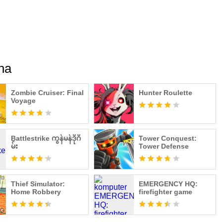
na
Zombie Cruiser: Final
Hunter Roulette
Voyage
Battlestrike ကွန်မန်ဒိုဂိ
Tower Conquest:
မ်း
Tower Defense
Thief Simulator:
EMERGENCY HQ:
Home Robbery
firefighter game