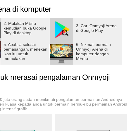
ena di komputer
လျှို့ဝှက်ဆန်းကြယ်သော ကမ္ဘာတစ်ခုသို့ သင် လျှောက်လှမ်းနိုင်
ိတ်ခံစားမှုကြွယ်ဝသော Shikigami အမျိုးမျိုးဖြင့် စာချုပ်များ
ားထောင်ကာ ၎င်းတို့၏ ရင်သပ်ရှုမောဖွယ် အသားအရေများကို ကြည့်ရှု
2. Mulakan MEnu
3. Cari Onmyoji Arena
kemudian buka Google
ုက်ပွဲတွေကို စောင့်ကြိုနေတဲ့ မတူကွဲပြားတဲ့ကမ္ဘာကြီးထဲမှာ သင်နှစ်
di Google Play
Play di desktop
်သောကိုယ်ကိုရှာတွေ့ရန် ပို့ဆောင်ပေးမည့် ထူးခြားသော၊
်သည်။
5. Apabila selesai
6. Nikmati bermain
pemasangan, menekan
Onmyoji Arena di
ikon itu untuk
komputer dengan
တရားဝင် fan page ကိုလိုက်နာပါ။
memulakan
MEmu
ာမျက်နှာ- https://www.facebook.com/OnmyojiarenaTW/photos/?
uk merasai pengalaman Onmyoji
cebook.com/Onmyojiarena/
ok.com/on.dzogame
myojiarenaJP
nmyojiarenaen
00 juta orang sudah menikmati pengalaman permainan Androidnya
beri kuasa kepada anda untuk bermain beribu-ribu permainan Android
intensif grafik.