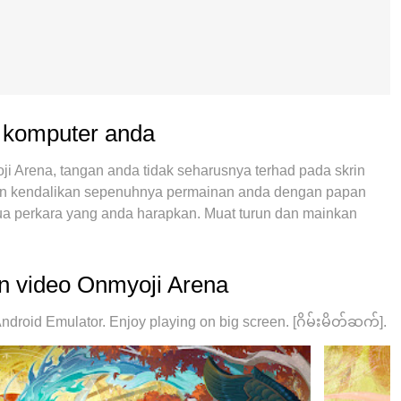
a komputer anda
 Arena, tangan anda tidak seharusnya terhad pada skrin
l dan kendalikan sepenuhnya permainan anda dengan papan
a perkara yang anda harapkan. Muat turun dan mainkan
tidak ada batasan bateri, data mudah alih dan panggilan
ilihan terbaik untuk bermain Onmyoji Arena di PC.
metaan kunci pratetap yang indah menjadikan Onmyoji Arena
an video Onmyoji Arena
erapan kami, pengurus multi-instance menjadikan bermain
ngkin. Dan yang paling penting, enjin emulasi eksklusif kami
oid Emulator. Enjoy playing on big screen. [ဂိမ်းမိတ်ဆက်].
njadikan semuanya lancar.Kami tidak hanya peduli
ruhan proses menikmati kebahagiaan permainan.