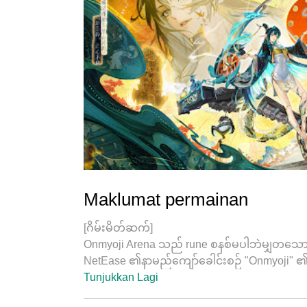
Maklumat permainan
[ဂိမ်းမိတ်ဆက်]
Onmyoji Arena သည် rune စနစ်မပါဘဲမျှတသော 5
NetEase ၏နာမည်ကျော်ခေါင်းစဉ် "Onmyoji
ဂရပ်ဖစ်များနှင့် အံသြဖွယ်ကောင်းသောအကျိုးသက်ရ
Tunjukkan Lagi
အတွေ့အကြုံကိုပေးဆောင်သည်။