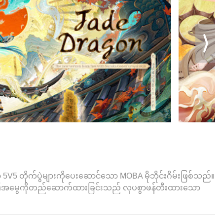
V5 တိုက်ပွဲများကိုပေးဆောင်သော MOBA မိုဘိုင်းဂိမ်းဖြစ်သည်။
" ၏အမွေကိုတည်ဆောက်ထားခြင်းသည် လှပစွာဖန်တီးထားသော
ောက်မှုများပါ၀င်ပြီး အဆုံးစွန်သောအမြင်နှင့်တိုက်ပွဲ