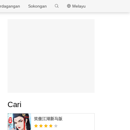
MEmu
rdagangan
Sokongan
Melayu
Cari
笑傲江湖新马版