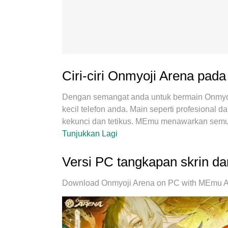
Ciri-ciri Onmyoji Arena pad
Dengan semangat anda untuk bermain Onmyoji
kecil telefon anda. Main seperti profesiona
kekunci dan tetikus. MEmu menawarkan semu
Onmyoji Arena di PC. Main selagi anda mahu, 
Tunjukkan Lagi
yang mengganggu. MEmu 9 yang baru adalah p
Disiapkan dengan kepakaran kami, sistem pe
Versi PC tangkapan skrin d
permainan PC sebenar. Dikodkan dengan peny
2 atau lebih akaun pada peranti yang sama mu
Download Onmyoji Arena on PC with MEmu Andr
dapat melepaskan potensi penuh PC anda, me
bagaimana anda bermain, tetapi juga keselu