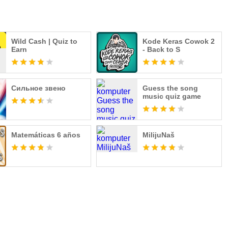
Wild Cash | Quiz to
Kode Keras Cowok 2
Earn
- Back to S
Сильное звено
Guess the song
music quiz game
Matemáticas 6 años
MilijuNaš