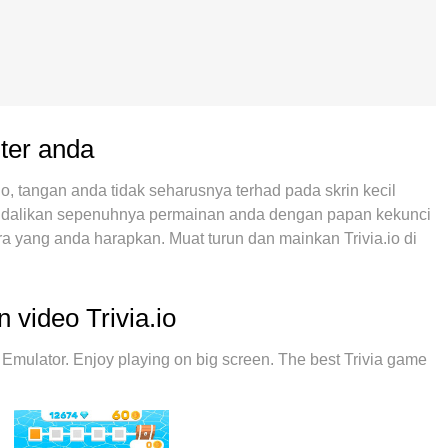
uter anda
, tangan anda tidak seharusnya terhad pada skrin kecil
kendalikan sepenuhnya permainan anda dengan papan kekunci
 yang anda harapkan. Muat turun dan mainkan Trivia.io di
n bateri, data mudah alih dan panggilan yang mengganggu.
k bermain Trivia.io di PC. Disiapkan dengan kepakaran kami,
enjadikan Trivia.io permainan PC sebenar. Dikodkan dengan
 video Trivia.io
njadikan bermain 2 atau lebih akaun pada peranti yang sama
lasi eksklusif kami dapat melepaskan potensi penuh PC anda,
mulator. Enjoy playing on big screen. The best Trivia game
a peduli bagaimana anda bermain, tetapi juga keseluruhan