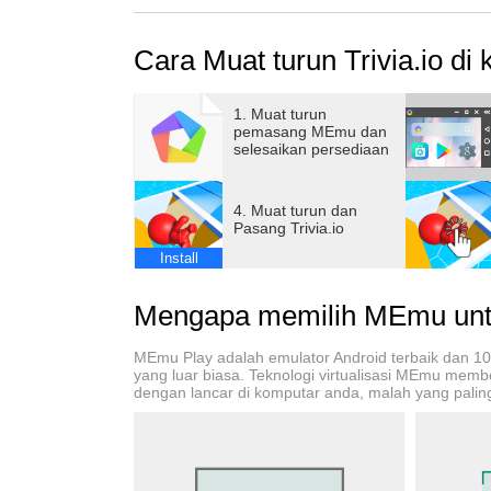
Careful, everyone on the wrong answer will fal
Cara Muat turun Trivia.io di
1. Muat turun
pemasang MEmu dan
selesaikan persediaan
4. Muat turun dan
Pasang Trivia.io
Install
Mengapa memilih MEmu untu
MEmu Play adalah emulator Android terbaik dan 1
yang luar biasa. Teknologi virtualisasi MEmu mem
dengan lancar di komputar anda, malah yang paling 