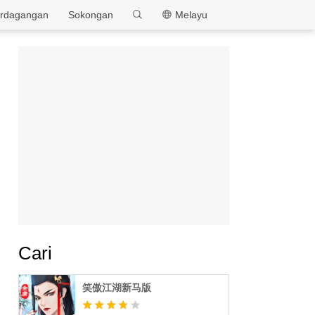
MEmu
rdagangan
Sokongan
Melayu
Cari
笑傲江湖新马版