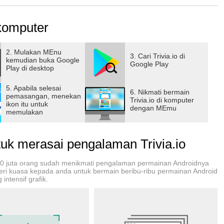
l!
 komputer
2. Mulakan MEnu
3. Cari Trivia.io di
kemudian buka Google
Google Play
Play di desktop
5. Apabila selesai
6. Nikmati bermain
pemasangan, menekan
Trivia.io di komputer
ikon itu untuk
dengan MEmu
memulakan
k merasai pengalaman Trivia.io
00 juta orang sudah menikmati pengalaman permainan Androidnya
beri kuasa kepada anda untuk bermain beribu-ribu permainan Android
intensif grafik.