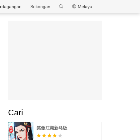
MEmu
rdagangan
Sokongan
Melayu
Cari
笑傲江湖新马版