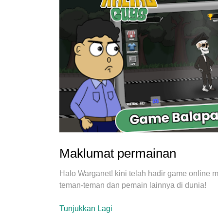
Maklumat permainan
Halo Warganet! kini telah hadir game online
teman-teman dan pemain lainnya di dunia!
Hadapi tantangan yang dapat kamu temui di s
Tunjukkan Lagi