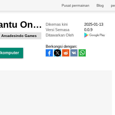
Pusat permainan
Blog
pe
Warga VS Hantu Online
Dikemas kini
2025-01-13
Versi Semasa
0.0.9
Ditawarkan Oleh
Arcadesindo Games
Berkongsi dengan:
i komputer