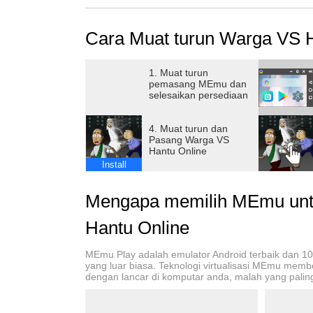
macam kekuatan untuk membuat mu menjadi 
Cara Muat turun Warga VS H
Tersedia karakter yang beragam, seperti Udin
banyak karakter Warganet lainnya di Racing 
1. Muat turun
pemasang MEmu dan
Ganti kostum sesuka kalian! kamu dapat meng
selesaikan persediaan
banyak lainnya!
4. Muat turun dan
Raih peringkat global tertinggi agar nama ka
Pasang Warga VS
Hantu Online
Install
Mengapa memilih MEmu unt
Hantu Online
MEmu Play adalah emulator Android terbaik dan 1
yang luar biasa. Teknologi virtualisasi MEmu mem
dengan lancar di komputar anda, malah yang paling 