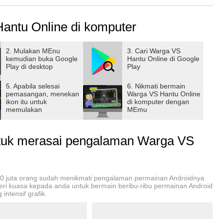
yang terdepan!
antu Online di komputer
, Bono, Tito, Wan Sutri, Ocong, Balak, Vampir dan masih
Guys!
2. Mulakan MEnu
3. Cari Warga VS
kemudian buka Google
Hantu Online di Google
gunakan kacamata, masker wajah, topi, baju, celana, dan
Play di desktop
Play
5. Apabila selesai
6. Nikmati bermain
pemasangan, menekan
Warga VS Hantu Online
mu menjadi terkenal di Racing Guys!
ikon itu untuk
di komputer dengan
memulakan
MEmu
uk merasai pengalaman Warga VS
00 juta orang sudah menikmati pengalaman permainan Androidnya
beri kuasa kepada anda untuk bermain beribu-ribu permainan Android
intensif grafik.