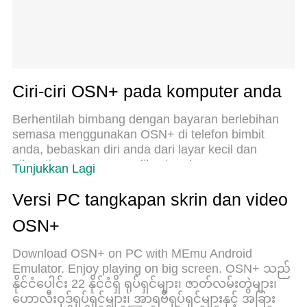
Ciri-ciri OSN+ pada komputer anda
Berhentilah bimbang dengan bayaran berlebihan
semasa menggunakan OSN+ di telefon bimbit
anda, bebaskan diri anda dari layar kecil dan
nikmati penggunaan aplikasi pada paparan yang
Tunjukkan Lagi
jauh lebih besar. Mulai sekarang, dapatkan
pengalaman skrin penuh aplikasi anda dengan
Versi PC tangkapan skrin dan video
papan kekunci dan tetikus. MEmu Play semua ciri
OSN+
mengejutkan yang anda harapkan: pemasangan
cepat dan penyediaan mudah, kawalan intuitif,
Download OSN+ on PC with MEmu Android
tidak ada batasan bateri, data mudah alih, dan
Emulator. Enjoy playing on big screen. OSN+ သည်
panggilan yang mengganggu. MEmu 9 yang baru
နိုင်ငံပေါင်း 22 နိုင်ငံရှိ ရုပ်ရှင်များ၊ ဇာတ်လမ်းတွဲများ၊
adalah pilihan terbaik untuk menggunakan OSN+ di
ဟောလီးဝုဒ်ရုပ်ရှင်များ၊ အာရဗီရုပ်ရှင်များနှင့် အခြား
komputer anda. Dikodkan dengan penyerapan