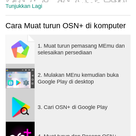
သင်၏သွားရမည့်နေရာဖြစ်သည်။ HBO၊ Paramount၊
Tunjukkan Lagi
Universal၊ OSN+ Originals နှင့် အခြားအရာများစွာ
ကဲ့သို့သော အကြီးစားကြီးများထံမှ နောက်ဆုံးထွက်
ရုပ်ရှင်နှင့် စီးရီးများကို စူးစမ်းပါ။
Cara Muat turun OSN+ di komputer
အာရဗီစီးရီး၊ တူရကီဇာတ်လမ်းတွဲများ သို့မဟုတ် ဟော
လိဝုဒ်ရုပ်ရှင်ကားများကို စိတ်အားထက်သန်သည်ဖြစ်စေ
1. Muat turun pemasang MEmu dan
OSN+ သည် သင်၏ဖျော်ဖြေရေးအစာစားချင်စိတ်ကို
selesaikan persediaan
လွှမ်းခြုံထားသည်။ ရုပ်ရှင်များကြည့်ခြင်း သို့မဟုတ်
သင်နှစ်သက်ရာနှင့်ကိုက်ညီစေရန် အာရဗီအမည်ခံနှင့်
စာတန်းထိုးဖြင့် ဇာတ်လမ်းတွဲများကို ကြည့်ရှုပါ။
2. Mulakan MEnu kemudian buka
Google Play di desktop
မိသားစုဝင်တိုင်းအတွက် အံဝင်ခွင်ကျဖြစ်စေသော
ပရီမီယံအကြောင်းအရာ နာရီ 10,000 ကျော်ပါဝင်သည့်
စုစည်းမှုမှ ရုပ်ရှင်နှင့် ရှိုးများကို တိုက်ရိုက်ကြည့်ရှုပါ။
OSN+ ဖြင့်၊ သင်သည် တိုက်ရိုက်လွှင့်ရုံသာမက၊ သင်
3. Cari OSN+ di Google Play
သည် အကြောင်းအရာထဲတွင် သင့်ကိုယ်သင် နှစ်မြှုပ်
ကာ သင်နှစ်သက်သော ရုပ်ရှင်များနှင့် စီးရီးများကို
အချိန်မရွေး နေရာမရွေး ကြည့်ရှုနိုင်ပါသည်။