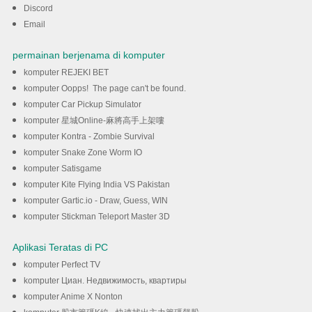
Discord
DOWNLOAD
Email
permainan berjenama di komputer
komputer REJEKI BET
komputer Oopps! The page can't be found.
komputer Car Pickup Simulator
komputer 星城Online-麻將高手上架嘍
komputer Kontra - Zombie Survival
komputer Snake Zone Worm IO
komputer Satisgame
komputer Kite Flying India VS Pakistan
komputer Gartic.io - Draw, Guess, WIN
komputer Stickman Teleport Master 3D
Aplikasi Teratas di PC
komputer Perfect TV
komputer Циан. Недвижимость, квартиры
komputer Anime X Nonton