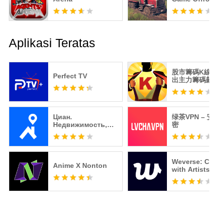
Aplikasi Teratas
股市籌碼K線 -
Perfect TV
出主力籌碼飆
Циан.
绿茶VPN – 
Недвижимость,
密
квартиры
Weverse: Con
Anime X Nonton
with Artists