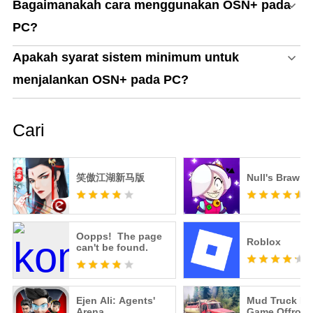
Bagaimanakah cara menggunakan OSN+ pada
PC?
Apakah syarat sistem minimum untuk
menjalankan OSN+ pada PC?
Cari
笑傲江湖新马版
Null's Brawl
Oopps! The page
Roblox
can't be found.
Ejen Ali: Agents'
Mud Truck Dr
Arena
Game Offroad