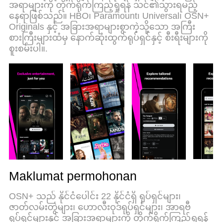
အရာများကို တိုက်ရိုက်ကြည့်ရှုရန် သင်၏သွားရမည့်
kami, pengurus multi-instance menjadikan
နေရာဖြစ်သည်။ HBO၊ Paramount၊ Universal၊ OSN+
pembukaan 2 atau lebih akaun pada masa yang
Originals နှင့် အခြားအရာများစွာကဲ့သို့သော အကြီး
sama mungkin. Dan yang paling penting, mesin
စားကြီးများထံမှ နောက်ဆုံးထွက်ရုပ်ရှင်နှင့် စီးရီးများကို
emulasi eksklusif kami dapat melepaskan potensi
စူးစမ်းပါ။.
penuh PC anda, menjadikan semuanya lancar dan
menyeronokkan.
Maklumat permohonan
OSN+ သည် နိုင်ငံပေါင်း 22 နိုင်ငံရှိ ရုပ်ရှင်များ၊
ဇာတ်လမ်းတွဲများ၊ ဟောလီးဝုဒ်ရုပ်ရှင်များ၊ အာရဗီ
ရုပ်ရှင်များနှင့် အခြားအရာများကို တိုက်ရိုက်ကြည့်ရှုရန်