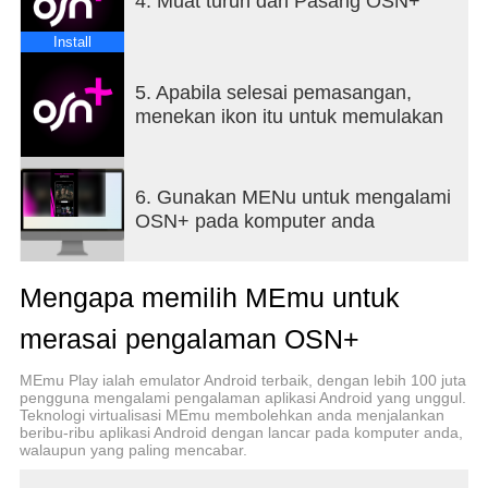
4. Muat turun dan Pasang OSN+
• သီးသန့်၊ ဆုရစီးရီးများကို တိုက်ရိုက်ကြည့်ရှုပါ။
• US ရှိုးထွက်ရှိမှုများကို တစ်ပြိုင်နက် ခံစားလိုက်ပါ။
Install
• မိဘအထိန်းအချုပ်များဖြင့် သီးသန့် KIDS မုဒ်ကို
အသုံးပြု၍ ကလေးများနှင့် ရုပ်ရှင်များနှင့် ရှိုးများကို
5. Apabila selesai pemasangan,
ကြည့်ရှုပါ။
menekan ikon itu untuk memulakan
• ပရိုဖိုင် 5 ခုအထိ ဖန်တီးပြီး စက် 5 ခုတွင် တိုက်ရိုက်
လွှင့်ပါ။
• သင့်စိတ်ကြိုက်ပြင်ဆင်ထားသော ရုပ်ရှင်နှင့် စီးရီး
6. Gunakan MENu untuk mengalami
အကြံပြုချက်များကို ရယူပါ။
OSN+ pada komputer anda
OSN+ တွင် ခေတ်စားနေသည်-
“The Gilded Age” Season 2 သို့မဟုတ် “The
Mengapa memilih MEmu untuk
Irrational” ကဲ့သို့သော စီးရီးများနှင့် “Crazy Bear” နှင့်
“Dune” ကဲ့သို့သော ရုပ်ရှင်များကို တိုက်ရိုက်ကြည့်ရှုပါ။
merasai pengalaman OSN+
"One Love", "Tufah Al Haram" (Season 6), "Fatat Al
Nafitha" (Season 3) တို့ကို သင်လက်လွတ်မခံဘဲ
MEmu Play ialah emulator Android terbaik, dengan lebih 100 juta
သေချာပါစေ။
pengguna mengalami pengalaman aplikasi Android yang unggul.
Teknologi virtualisasi MEmu membolehkan anda menjalankan
beribu-ribu aplikasi Android dengan lancar pada komputer anda,
OSN+ တွင် လာမည့်ကျောက်မျက်ရတနာများ-
walaupun yang paling mencabar.
“The Super Mario Bros. Movie”၊ “True Detective”
Season 4 ကဲ့သို့သော နာမည်ကြီး ဇာတ်လမ်းတွဲများနှင့်