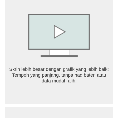
အခြားများစွာသော ဟောလိဝုဒ်ရုပ်ရှင်များကို လက်မ
လွတ်ပါစေနှင့်။
လိုက်လျောညီထွေရှိသော စာရင်းသွင်းမှုရွေးချယ်မှုများ
ဖြင့် OSN+ သည် သင့်အား ရုပ်ရှင်များ၊ တီဗီရှိုးများနှင့်
အခြားအရာများကို အွန်လိုင်းတွင် တိုက်ရိုက်ကြည့်ရှုနိုင်
စေပါသည်။ စာချုပ်စာတမ်းများ သို့မဟုတ် ပယ်ဖျက်
ခြင်း အခကြေးငွေ မရှိပါ။
ပံ့ပိုးမှုအတွက်၊ https://help.osnplus.com/ သို့ ဝင်
ရောက်ကြည့်ရှုပါ။
စည်းကမ်းသတ်မှတ်ချက်များအတွက်၊
Skrin lebih besar dengan grafik yang lebih baik;
https://www.osn.com/en/streaming/terms သို့ ဝင်
Tempoh yang panjang, tanpa had bateri atau
ရောက်ကြည့်ရှုပါ။
data mudah alih.
ကျွန်ုပ်တို့၏ကိုယ်ရေးကိုယ်တာမူဝါဒကိုကြည့်ရှုရန်၊
https://www.osn.com/en/privacy-policy သို့ ဝင်ရောက်
ကြည့်ရှုပါ။