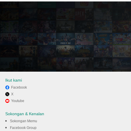
Ikut kami
Facebook
X
Gunakan MENu untuk
Youtube
mengalami OSN+ pada
Sokongan & Kenalan
komputer anda
Sokongan Memu
Facebook Group