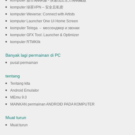
komputer 股市籌碼K線 - 快速找出主力籌碼飆股
komputer 绿茶VPN – 安全且私密
komputer Weverse: Connect with Artists
komputer Launcher One Ui Home Screen
komputer Telega － мессенджер и звонки
komputer GFX Tool: Launcher & Optimizer
komputer RTMKlik
Banyak lagi permainan di PC
pusat permainan
tentang
Tentang kita
Android Emulator
MEmu 9.0
MAINKAN permainan ANDROID PADA KOMPUTER
Muat turun
Muat turun