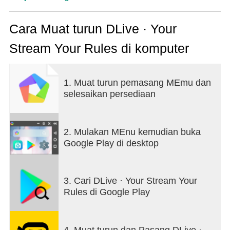
DLive ၏မစ်ရှင်မှာ တော်လှန်သောဆုပေးစနစ်ဖြင့်
ဖန်တီးသူများနှင့် ကြည့်ရှုသူများကို ခွန်အားပေးသည့်
Cara Muat turun DLive · Your
တန်ဖိုးခွဲဝေမှု တိုက်ရိုက်ထုတ်လွှင့်သည့် ပလက်ဖောင်းကို
Stream Your Rules di komputer
ဖန်တီးရန်ဖြစ်သည်။
- ကြည့်ရှုသူဆုလာဘ်များ
1. Muat turun pemasang MEmu dan
ထုတ်လွှင့်မှုများကို ကြည့်ရှုပြီး ထုတ်လွှင့်သူများနှင့်
selesaikan persediaan
ချိတ်ဆက်ခြင်းဖြင့် ဝင်ငွေရယူပါ။
- အလွန်ဖော်ရွေသော အသိုက်အဝန်း
အချင်းချင်း ပံ့ပိုးကူညီသော အသိုက်အဝန်း၏ တစ်စိတ်
2. Mulakan MEnu kemudian buka
တစ်ပိုင်းဖြစ်ပါ။ အသိုင်းအဝိုင်းသည် DLive ၏အနာဂတ်
Google Play di desktop
ကိုလမ်းညွှန်ခြင်းဖြင့် ပလပ်ဖောင်း၏ပိုင်ဆိုင်မှုတွင်
ပါဝင်နိုင်သည်။ DLive မိသားစုကို အခုပဲ ပါဝင်လိုက်ပါ။
3. Cari DLive · Your Stream Your
- တိုက်ရိုက်သတိပေးချက်များ
Rules di Google Play
သင်အကြိုက်ဆုံး တိုက်ရိုက်ထုတ်လွှင့်သူများကို လိုက်နာ
ပြီး ကြည့်ရှုပါ။ သင်အကြိုက်ဆုံး ဖန်တီးရှင်များ
တိုက်ရိုက်လွှင့်သည့်အခါ ချက်ချင်းအကြောင်းကြားချက်
4. Muat turun dan Pasang DLive ·