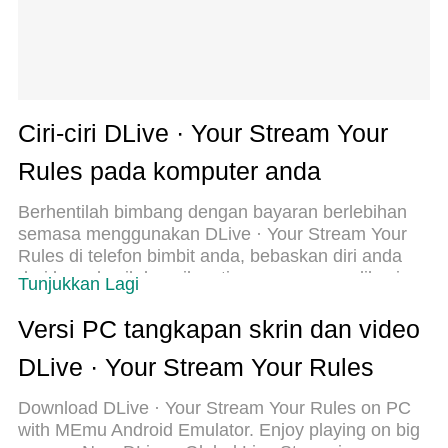
Ciri-ciri DLive · Your Stream Your
Rules pada komputer anda
Berhentilah bimbang dengan bayaran berlebihan
semasa menggunakan DLive · Your Stream Your
Rules di telefon bimbit anda, bebaskan diri anda
dari layar kecil dan nikmati penggunaan aplikasi
Tunjukkan Lagi
pada paparan yang jauh lebih besar. Mulai
sekarang, dapatkan pengalaman skrin penuh
Versi PC tangkapan skrin dan video
aplikasi anda dengan papan kekunci dan tetikus.
DLive · Your Stream Your Rules
MEmu Play semua ciri mengejutkan yang anda
harapkan: pemasangan cepat dan penyediaan
Download DLive · Your Stream Your Rules on PC
mudah, kawalan intuitif, tidak ada batasan bateri,
with MEmu Android Emulator. Enjoy playing on big
data mudah alih, dan panggilan yang mengganggu.