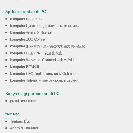
Aplikasi Teratas di PC
komputer Perfect TV
komputer Циан. Недвижимость, квартиры
komputer Anime X Nonton
komputer ZUS Coffee
komputer 股市籌碼K線 - 快速找出主力籌碼飆股
komputer 绿茶VPN – 安全且私密
komputer Weverse: Connect with Artists
komputer RTMKlik
komputer GFX Tool: Launcher & Optimizer
komputer Telega － мессенджер и звонки
Banyak lagi permainan di PC
pusat permainan
tentang
Tentang kita
Android Emulator