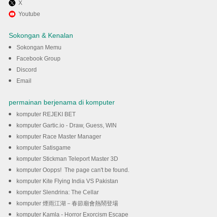
X
Gunakan MENu untuk
Youtube
mengalami DLive · Your
Sokongan & Kenalan
Stream Your Rules pada
Sokongan Memu
Facebook Group
komputer anda
Discord
Email
DOWNLOAD
permainan berjenama di komputer
komputer REJEKI BET
komputer Gartic.io - Draw, Guess, WIN
komputer Race Master Manager
komputer Satisgame
komputer Stickman Teleport Master 3D
komputer Oopps! The page can't be found.
komputer Kite Flying India VS Pakistan
komputer Slendrina: The Cellar
komputer 煙雨江湖－春節廟會熱鬧登場
komputer Kamla - Horror Exorcism Escape