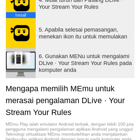
ရယူပါ။
Your Stream Your Rules
- ရာနှင့်ချီသောဂိမ်းများ
Install
PUBG၊ Fortnite နှင့် Apex Legends အပါအဝင် မရေမ
တွက်နိုင်သော မတူညီသော အကြောင်းအရာအမျိုး
5. Apabila selesai pemasangan,
အစားများကို စူးစမ်းပါ။
menekan ikon itu untuk memulakan
DLive သည် တိုက်ရိုက်ထုတ်လွှင့်သည့် ပလပ်ဖောင်းတစ်
ခုသာမက အသိုင်းအဝိုင်းတစ်ခုဖြစ်သည်။ DLive တွင်၊
6. Gunakan MENu untuk mengalami
ကျွန်ုပ်တို့သည် blockchain နည်းပညာဖြင့် သုံးစွဲသူများ
DLive · Your Stream Your Rules pada
လက်ထဲ ပလပ်ဖောင်းပိုင်ဆိုင်မှုကို ချထားခြင်းဖြင့် ဂိမ်း
komputer anda
တစ်ခုလုံးကို ပြောင်းလဲနေသည်။ ပလပ်ဖောင်း ကြီးထွား
လာသည်နှင့်အမျှ DLive အသုံးပြုသူများသည် ၎င်း
Mengapa memilih MEmu untuk
တို့၏ ပံ့ပိုးကူညီမှုများအတွက် ဆုချခံရသူများဖြစ်သည်။
မင်းရဲ့ ပံ့ပိုးမှုတွေကို အမြဲတန်ဖိုးထားတယ်။ မင်းဘာ
merasai pengalaman DLive · Your
စောင့်နေတာလဲ? ယနေ့ကျွန်ုပ်တို့နှင့်ပူးပေါင်းပါ။
Stream Your Rules
DLive အလုပ်လုပ်ပုံအကြောင်း ပိုမိုလေ့လာပါ။
MEmu Play ialah emulator Android terbaik, dengan lebih 100 juta
pengguna mengalami pengalaman aplikasi Android yang unggul.
https://go.dlive.tv/welcome
Teknologi virtualisasi MEmu membolehkan anda menjalankan
beribu-ribu aplikasi Android dengan lancar pada komputer anda,