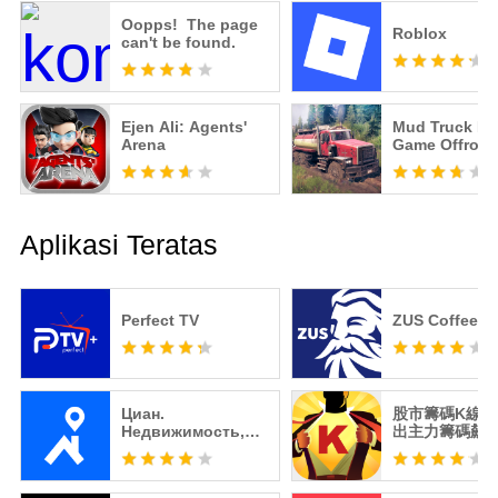
Oopps! The page
Roblox
can't be found.
Ejen Ali: Agents'
Mud Truck Dr
Arena
Game Offroad
Aplikasi Teratas
Perfect TV
ZUS Coffee
Циан.
股市籌碼K線 -
Недвижимость,
出主力籌碼飆
квартиры