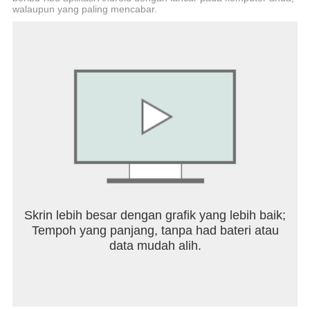
DLive တွင် တိုက်ရိုက်ကြည့်ရှုလိုပါသလား။
walaupun yang paling mencabar.
https://go.dlive.tv/stream
ကျွန်ုပ်တို့၏အသိုင်းအဝိုင်းအကြောင်း ပိုမိုလေ့လာပါ။
https://community.dlive.tv
အကူအညီနှင့် ပံ့ပိုးမှုများအတွက်
https://help.dlive.tv
Skrin lebih besar dengan grafik yang lebih baik;
Tempoh yang panjang, tanpa had bateri atau
data mudah alih.