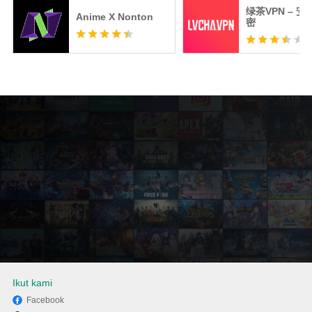
绿茶VPN – 
Anime X Nonton
密
Ikut kami
Facebook