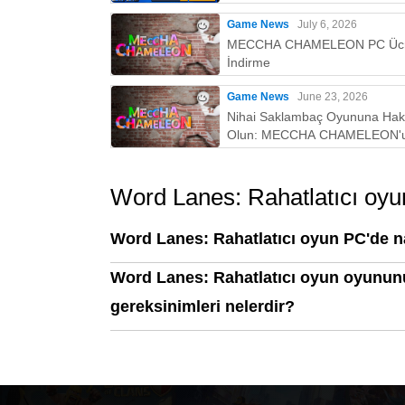
Game News
July 6, 2026
MECCHA CHAMELEON PC Ücr
İndirme
Game News
June 23, 2026
Nihai Saklambaç Oyununa Ha
Olun: MECCHA CHAMELEON'
PC'de Oynamak İçin Neden M
İyi Yoldur!
Word Lanes: Rahatlatıcı oy
Word Lanes: Rahatlatıcı oyun PC'de n
Word Lanes: Rahatlatıcı oyun oyunun
gereksinimleri nelerdir?