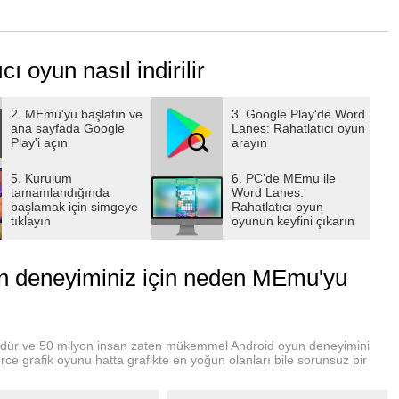
na yardımcı olacak bir rahatlama ve düşüncelere dalma olanağı
 oyun nasıl indirilir
eğini çok daha eğlenceli bir şekilde tatmin etmene olanak
2. MEmu'yu başlatın ve
3. Google Play'de Word
ana sayfada Google
Lanes: Rahatlatıcı oyun
Play'i açın
arayın
5. Kurulum
6. PC’de MEmu ile
tamamlandığında
Word Lanes:
nı çıkar.
başlamak için simgeye
Rahatlatıcı oyun
lendiricilerimiz senin yanında.
tıklayın
oyunun keyfini çıkarın
)
un deneyiminiz için neden MEmu'yu
rüdür ve 50 milyon insan zaten mükemmel Android oyun deneyimini
ce grafik oyunu hatta grafikte en yoğun olanları bile sorunsuz bir