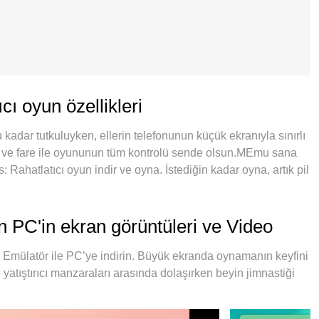
ı oyun özellikleri
adar tutkuluyken, ellerin telefonunun küçük ekranıyla sınırlı
e ve fare ile oyununun tüm kontrolü sende olsun.MEmu sana
Rahatlatıcı oyun indir ve oyna. İstediğin kadar oyna, artık pil
ağrılar yok.Yepyeni MEmu 9, PC'de Word Lanes: Rahatlatıcı oyun
ırlanan zarif ön ayar tuş eşleme sistemi Word Lanes:
na dönüştürüyor.MEmu çoklu örnek yöneticisi, aynı cihazda 2
 PC'in ekran görüntüleri ve Video
or.Ve en önemlisi, özel emülasyon motorumuz PC'nizin tüm
z hale getiriyor.
Emülatör ile PC’ye indirin. Büyük ekranda oynamanın keyfini
yatıştırıcı manzaraları arasında dolaşırken beyin jimnastiği