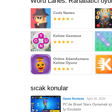
Word Lanes: Rahatlatıcı oyu
Code Names
Kelime Gezmece
Online AdamAsmaca
Kelime Oyunu
sıcak konular
Game Reviews
April 30, 2020
PC’de Brawl Stars Oynamak iç
İyi Emülatör