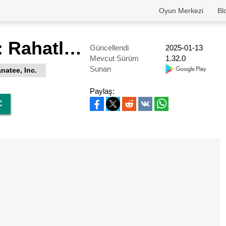
Oyun Merkezi
Bl
Word Lanes: Rahatlatıcı oyun
Güncellendi
2025-01-13
Mevcut Sürüm
1.32.0
Sunan
natee, Inc.
Paylaş:
C