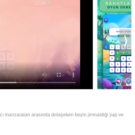
ıcı manzaraları arasında dolaşırken beyin jimnastiği yap ve