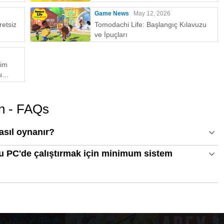
MEmu
Game News
May 12, 2026
etsiz
Tomodachi Life: Başlangıç Kılavuzu
ve İpuçları
kim
u
Emu En
un - FAQs
asıl oynanır?
u PC'de çalıştırmak için minimum sistem