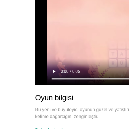
Oyun bilgisi
Bu yeni ve büyüleyici oyunun güzel ve yatıştır
kelime dağarcığını zenginleştir.