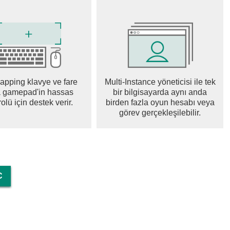
pping klavye ve fare
Multi-Instance yöneticisi ile tek
 gamepad'in hassas
bir bilgisayarda aynı anda
olü için destek verir.
birden fazla oyun hesabı veya
görev gerçekleşilebilir.
C