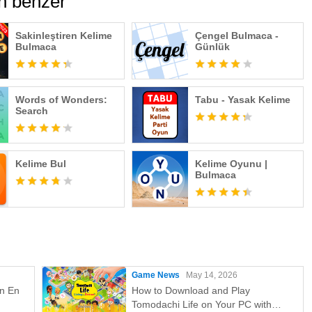
n benzer
Sakinleştiren Kelime
Çengel Bulmaca -
Bulmaca
Günlük
Words of Wonders:
Tabu - Yasak Kelime
Search
Kelime Bul
Kelime Oyunu |
Bulmaca
Game News
May 14, 2026
in En
How to Download and Play
Tomodachi Life on Your PC with