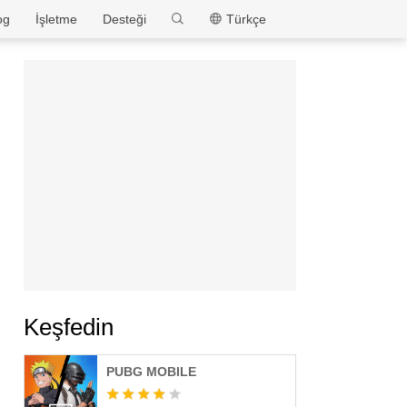
MEmu
og
İşletme
Desteği
Türkçe
Keşfedin
PUBG MOBILE