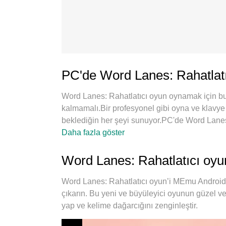
PC'de Word Lanes: Rahatlatıc
Word Lanes: Rahatlatıcı oyun oynamak için bu k
kalmamalı.Bir profesyonel gibi oyna ve klavy
beklediğin her şeyi sunuyor.PC'de Word Lanes: 
sınırlamaları, mobil veri ve rahatsız edici ç
Daha fazla göster
oynamak için en iyi seçim. Uzmanlığımızla haz
Rahatlatıcı oyun oyununu gerçek bir PC oyunu
Word Lanes: Rahatlatıcı oyun
veya daha fazla hesap oynamayı mümkün kılıy
potansiyelini ortaya çıkarıyor, her şeyi sorunsu
Word Lanes: Rahatlatıcı oyun’i MEmu Android 
çıkarın. Bu yeni ve büyüleyici oyunun güzel ve 
yap ve kelime dağarcığını zenginleştir.