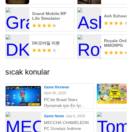
Grand Mobile:RP
Ash Echoes G
Life Simulator
Royale Online
DK모바일 리본
MMORPG
sıcak konular
Game Reviews
April 30, 2020
PC’de Brawl Stars
Oynamak için En İyi
Emülatör
Game News
July 6, 2026
MECCHA CHAMELEON
PC Ücretsiz İndirme