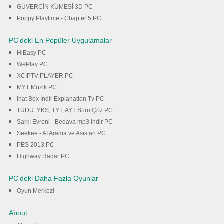
GÜVERCİN KÜMESİ 3D PC
Poppy Playtime - Chapter 5 PC
PC'deki En Popüler Uygulamalar
HiEasy PC
WePlay PC
XCIPTV PLAYER PC
MYT Müzik PC
Inat Box İndir Explanation Tv PC
TUDU: YKS, TYT, AYT Soru Çöz PC
Şarkı Evreni - Bedava mp3 indir PC
Seekee - AI Arama ve Asistan PC
PES 2013 PC
Highway Radar PC
PC'deki Daha Fazla Oyunlar
Oyun Merkezi
About