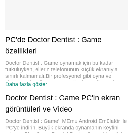
PC'de Doctor Dentist : Game
özellikleri
Doctor Dentist : Game oynamak için bu kadar
tutkuluyken, ellerin telefonunun küçük ekranıyla
sınırlı kalmamalı.Bir profesyonel gibi oyna ve
klavye ve fare ile oyununun tüm kontrolü sende
Daha fazla göster
olsun.MEmu sana beklediğin her şeyi
sunuyor.PC'de Doctor Dentist : Game indir ve oyna.
Doctor Dentist : Game PC'in ekran
İstediğin kadar oyna, artık pil sınırlamaları, mobil
görüntüleri ve Video
veri ve rahatsız edici çağrılar yok.Yepyeni MEmu 9,
PC'de Doctor Dentist : Game oynamak için en iyi
Doctor Dentist : Game’i MEmu Android Emülatör ile
seçim. Uzmanlığımızla hazırlanan zarif ön ayar tuş
PC’ye indirin. Büyük ekranda oynamanın keyfini
eşleme sistemi Doctor Dentist : Game oyununu