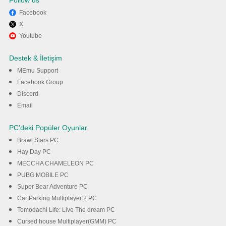
Follow us
Facebook
X
PC’de MEmu ile Doctor
Youtube
Dentist : Game oyunun keyfini
Destek & İletişim
çıkarın
MEmu Support
Facebook Group
Discord
İndir
Email
PC'deki Popüler Oyunlar
Brawl Stars PC
Hay Day PC
MECCHA CHAMELEON PC
PUBG MOBILE PC
Super Bear Adventure PC
Car Parking Multiplayer 2 PC
Tomodachi Life: Live The dream PC
Cursed house Multiplayer(GMM) PC