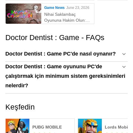
Game News
June 23, 2026
Nihai Saklambaç
Oyununa Hakim Olun:
MECCHA CHAMELEON'u
PC'de Oynamak İçin
Doctor Dentist : Game - FAQs
Neden MEmu En İyi
Yoldur!
Doctor Dentist : Game PC'de nasıl oynanır?
Doctor Dentist : Game oyununu PC'de
çalıştırmak için minimum sistem gereksinimleri
nelerdir?
Keşfedin
PUBG MOBILE
Lords Mobile