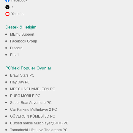
Facebook
X
PC’de MEmu ile Cargo
Youtube
Simulator 2019: Türkiye
Destek & İletişim
oyunun keyfini çıkarın
MEmu Support
Facebook Group
Discord
İndir
Email
PC'deki Popüler Oyunlar
Brawl Stars PC
Hay Day PC
MECCHA CHAMELEON PC
PUBG MOBILE PC
Super Bear Adventure PC
Car Parking Multiplayer 2 PC
GÜVERCİN KÜMESİ 3D PC
Cursed house Multiplayer(GMM) PC
Tomodachi Life: Live The dream PC