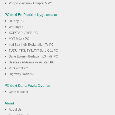
Poppy Playtime - Chapter 5 PC
PC'deki En Popüler Uygulamalar
HiEasy PC
WePlay PC
XCIPTV PLAYER PC
MYT Müzik PC
Inat Box İndir Explanation Tv PC
TUDU: YKS, TYT, AYT Soru Çöz PC
Şarkı Evreni - Bedava mp3 indir PC
Seekee - AI Arama ve Asistan PC
PES 2013 PC
Highway Radar PC
PC'deki Daha Fazla Oyunlar
Oyun Merkezi
About
About Us