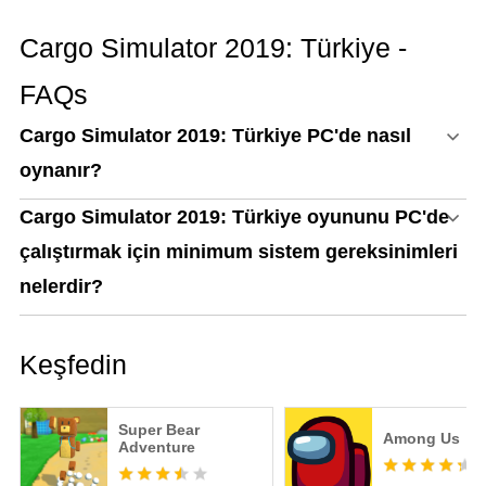
MECCHA CHAMELEON'u
PC'de Oynamak İçin
Cargo Simulator 2019: Türkiye -
Neden MEmu En İyi
Yoldur!
FAQs
Cargo Simulator 2019: Türkiye PC'de nasıl
oynanır?
Cargo Simulator 2019: Türkiye oyununu PC'de
çalıştırmak için minimum sistem gereksinimleri
nelerdir?
Keşfedin
Super Bear
Among Us
Adventure