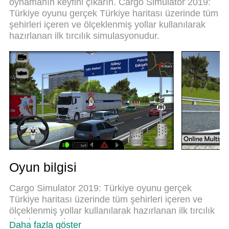
oynamanın keyfini çıkarın. Cargo Simulator 2019:
Simulator 2019: Türkiye oyununu gerçek bir PC
Türkiye oyunu gerçek Türkiye haritası üzerinde tüm
oyununa dönüştürüyor.MEmu çoklu örnek
şehirleri içeren ve ölçeklenmiş yollar kullanılarak
yöneticisi, aynı cihazda 2 veya daha fazla hesap
hazırlanan ilk tırcılık simulasyonudur.
oynamayı mümkün kılıyor.Ve en önemlisi, özel
emülasyon motorumuz PC'nizin tüm potansiyelini
ortaya çıkarıyor, her şeyi sorunsuz hale getiriyor.
Oyun bilgisi
Cargo Simulator 2019: Türkiye oyunu gerçek
Türkiye haritası üzerinde tüm şehirleri içeren ve
ölçeklenmiş yollar kullanılarak hazırlanan ilk tırcılık
simulasyonudur.
Daha fazla göster