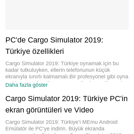
PC'de Cargo Simulator 2019:
Türkiye özellikleri
Cargo Simulator 2019: Türkiye oynamak için bu
kadar tutkuluyken, ellerin telefonunun küçük
ekranıyla sınırlı kalmamalı.Bir profesyonel gibi oyna
ve klavye ve fare ile oyununun tüm kontrolü sende
Daha fazla göster
olsun.MEmu sana beklediğin her şeyi
sunuyor.PC'de Cargo Simulator 2019: Türkiye indir
Cargo Simulator 2019: Türkiye PC'in
ve oyna. İstediğin kadar oyna, artık pil sınırlamaları,
ekran görüntüleri ve Video
mobil veri ve rahatsız edici çağrılar yok.Yepyeni
MEmu 9, PC'de Cargo Simulator 2019: Türkiye
Cargo Simulator 2019: Türkiye’i MEmu Android
oynamak için en iyi seçim. Uzmanlığımızla
Emülatör ile PC’ye indirin. Büyük ekranda
hazırlanan zarif ön ayar tuş eşleme sistemi Cargo