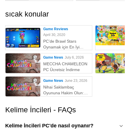
sıcak konular
Game Reviews
April 30, 2020
PC’de Brawl Stars
Oynamak için En İyi
Emülatör
Game News
July 6, 2026
MECCHA CHAMELEON
PC Ücretsiz İndirme
Game News
June 23, 2026
Nihai Saklambaç
Oyununa Hakim Olun:
MECCHA CHAMELEON'u
PC'de Oynamak İçin
Kelime İncileri - FAQs
Neden MEmu En İyi
Yoldur!
Kelime İncileri PC'de nasıl oynanır?