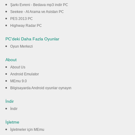
Şarkı Evreni - Bedava mp3 indir PC
Seekee - AI Arama ve Asistan PC
PES 2013 PC
Highway Radar PC
PC'deki Daha Fazla Oyunlar
Oyun Merkezi
About
About Us
Android Emulator
MEmu 9.0
Bilgisayarda Android oyunlar oynayın
İndir
İndir
İşletme
İşletmeler için MEmu