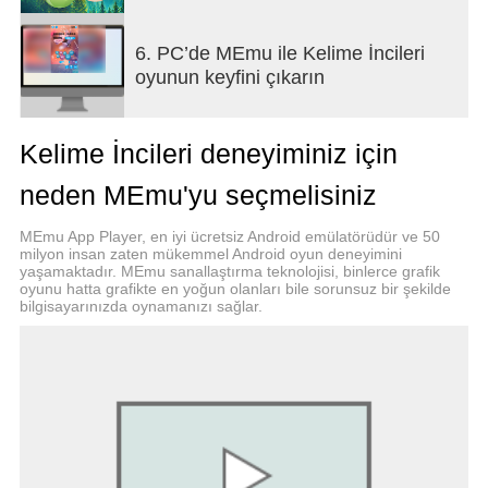
• Günlük ödüller!
- Oynarken wow diyeceğiniz bir oyun.
6. PC’de MEmu ile Kelime İncileri
• Ekstra kelime toplayarak ödül kazan!
oyunun keyfini çıkarın
• Çözemediğin bulmacalar için farklı ipuçları kullan!
• Çok özel grafikler ve temalar! Değişik oyunlardan
biri!
Kelime İncileri deneyiminiz için
• Klasik oyunlar ve bulmaca oyunlari içinde levelli
oyunlardan biri!
neden MEmu'yu seçmelisiniz
• Yeni temaların kilidini aç. Oyunda zevkine göre
istediğin temayı seç!
MEmu App Player, en iyi ücretsiz Android emülatörüdür ve 50
• Zihin egzersizi yapacağınız zevkli oyunlardan
milyon insan zaten mükemmel Android oyun deneyimini
birisi!
yaşamaktadır. MEmu sanallaştırma teknolojisi, binlerce grafik
oyunu hatta grafikte en yoğun olanları bile sorunsuz bir şekilde
• Binlerce kelimelik çok eğlenceli seviyeler.
bilgisayarınızda oynamanızı sağlar.
• İnternetsiz oyun, çevrimdışı oyna!
• Ücretsiz oyna!
İyi eğlenceler!