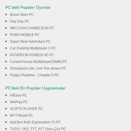
PC'deki Popüler Oyunlar
Brawl Stars PC
Hay Day PC
MECCHA CHAMELEON PC
PUBG MOBILE PC
Super Bear Adventure PC
Car Parking Multiplayer 2 PC
GÜVERCİN KÜMESİ 3D PC
Cursed house Multiplayer(GMM) PC
Tomodachi Life: Live The dream PC
Poppy Playtime - Chapter 5 PC
PC'deki En Popüler Uygulamalar
HiEasy PC
WePlay PC
XCIPTV PLAYER PC
MYT Müzik PC
Inat Box İndir Explanation Tv PC
TUDU: YKS, TYT, AYT Soru Çöz PC