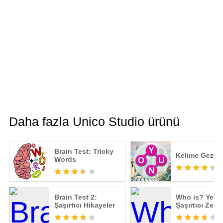
Daha fazla Unico Studio ürünü
Brain Test: Tricky
Kelime Gezm
Words
Brain Test 2:
Who is? Yepy
Şaşırtıcı Hikayeler
Şaşırtıcı Zeka
Oyunları