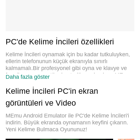
PC'de Kelime İncileri özellikleri
Kelime İncileri oynamak için bu kadar tutkuluyken,
ellerin telefonunun küçük ekranıyla sınırlı
kalmamalı.Bir profesyonel gibi oyna ve klavye ve
fare ile oyununun tüm kontrolü sende olsun.MEmu
Daha fazla göster
sana beklediğin her şeyi sunuyor.PC'de Kelime
İncileri indir ve oyna. İstediğin kadar oyna, artık pil
Kelime İncileri PC'in ekran
sınırlamaları, mobil veri ve rahatsız edici çağrılar
görüntüleri ve Video
yok.Yepyeni MEmu 9, PC'de Kelime İncileri
oynamak için en iyi seçim. Uzmanlığımızla
MEmu Android Emulator ile PC'de Kelime İncileri'i
hazırlanan zarif ön ayar tuş eşleme sistemi Kelime
indirin. Büyük ekranda oynamanın keyfini çıkarın.
İncileri oyununu gerçek bir PC oyununa
Yeni Kelime Bulmaca Oyununuz!
dönüştürüyor.MEmu çoklu örnek yöneticisi, aynı
cihazda 2 veya daha fazla hesap oynamayı