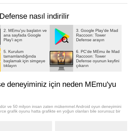
n you.
fense nasıl indirilir
2. MEmu'yu başlatın ve
3. Google Play'de Mad
ana sayfada Google
Raccoon: Tower
Play'i açın
Defense arayın
5. Kurulum
6. PC’de MEmu ile Mad
tamamlandığında
Raccoon: Tower
başlamak için simgeye
Defense oyunun keyfini
ry assault.
tıklayın
çıkarın
e deneyiminiz için neden MEmu'yu
guardian.
rüdür ve 50 milyon insan zaten mükemmel Android oyun deneyimini
ce grafik oyunu hatta grafikte en yoğun olanları bile sorunsuz bir
 new chaos.