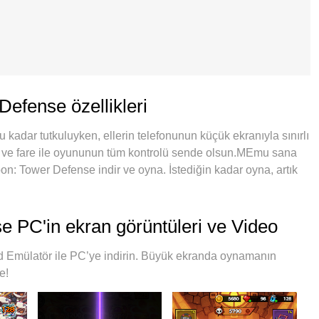
efense özellikleri
dar tutkuluyken, ellerin telefonunun küçük ekranıyla sınırlı
e ve fare ile oyununun tüm kontrolü sende olsun.MEmu sana
: Tower Defense indir ve oyna. İstediğin kadar oyna, artık
ci çağrılar yok.Yepyeni MEmu 9, PC'de Mad Raccoon: Tower
mızla hazırlanan zarif ön ayar tuş eşleme sistemi Mad
PC oyununa dönüştürüyor.MEmu çoklu örnek yöneticisi, aynı
 PC'in ekran görüntüleri ve Video
ümkün kılıyor.Ve en önemlisi, özel emülasyon motorumuz
 şeyi sorunsuz hale getiriyor.
Emülatör ile PC’ye indirin. Büyük ekranda oynamanın
e!