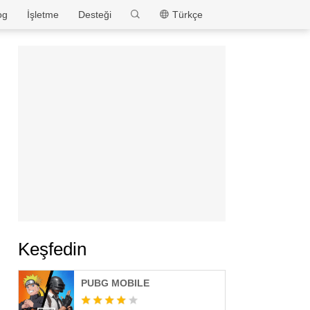
MEmu
og
İşletme
Desteği
Türkçe
Keşfedin
PUBG MOBILE