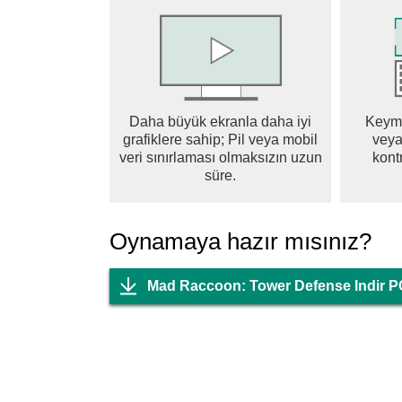
Skills & Upgrade System
Unlock powerful abilities and reinforce your d
Build your own strategy and dominate the battl
Easy to Pick Up, Deep to Master
Daha büyük ekranla daha iyi
Keyma
grafiklere sahip; Pil veya mobil
veya
Simple controls meet layered strategy.
veri sınırlaması olmaksızın uzun
kontr
Perfect for a quick session or an all-night grind
süre.
──────────────────────────
The last raccoon's war begins now.
Oynamaya hazır mısınız?
Build your defense. Hold your ground. Don't le
──────────────────────────
Mad Raccoon: Tower Defense Indir P