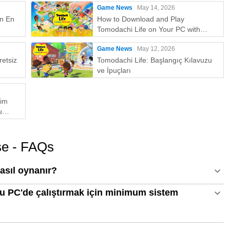
Game News
May 14, 2026
in En
How to Download and Play
Tomodachi Life on Your PC with
MEmu
Game News
May 12, 2026
etsiz
Tomodachi Life: Başlangıç Kılavuzu
ve İpuçları
kim
u
Emu En
se - FAQs
sıl oynanır?
 PC'de çalıştırmak için minimum sistem