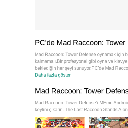
PC'de Mad Raccoon: Tower D
Mad Raccoon: Tower Defense oynamak için bu ka
kalmamalı.Bir profesyonel gibi oyna ve klavy
beklediğin her şeyi sunuyor.PC'de Mad Raccoon
pil sınırlamaları, mobil veri ve rahatsız edi
Daha fazla göster
Defense oynamak için en iyi seçim. Uzmanlığı
Raccoon: Tower Defense oyununu gerçek bir 
Mad Raccoon: Tower Defense
cihazda 2 veya daha fazla hesap oynamayı m
PC'nizin tüm potansiyelini ortaya çıkarıyor, her
Mad Raccoon: Tower Defense’i MEmu Android 
keyfini çıkarın. The Last Raccoon Stands Alon