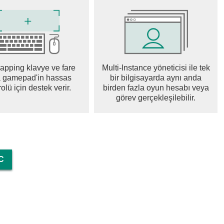
efenses.
efield.
pping klavye ve fare
Multi-Instance yöneticisi ile tek
 gamepad'in hassas
bir bilgisayarda aynı anda
olü için destek verir.
birden fazla oyun hesabı veya
.
görev gerçekleşilebilir.
t them through.
C