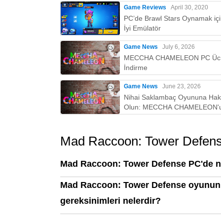
Game Reviews
April 30, 2020
PC’de Brawl Stars Oynamak iç
İyi Emülatör
Game News
July 6, 2026
MECCHA CHAMELEON PC Ücr
İndirme
Game News
June 23, 2026
Nihai Saklambaç Oyununa Ha
Olun: MECCHA CHAMELEON'
PC'de Oynamak İçin Neden M
İyi Yoldur!
Mad Raccoon: Tower Defen
Mad Raccoon: Tower Defense PC'de na
Mad Raccoon: Tower Defense oyununu
gereksinimleri nelerdir?