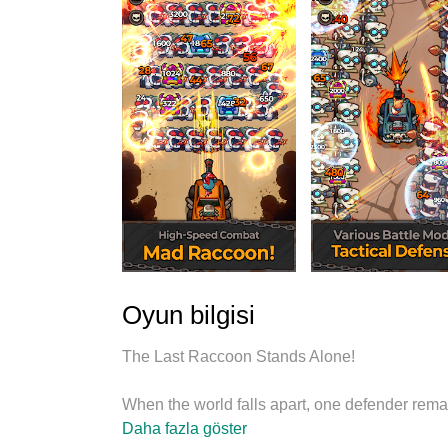
Oyun bilgisi
The Last Raccoon Stands Alone!
When the world falls apart, one defender rema
A raccoon. A mad one. The last one.
Daha fazla göster