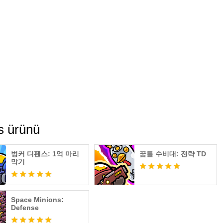
s ürünü
벙커 디펜스: 1억 마리
꿈틀 수비대: 전략 TD
막기
Space Minions:
Defense