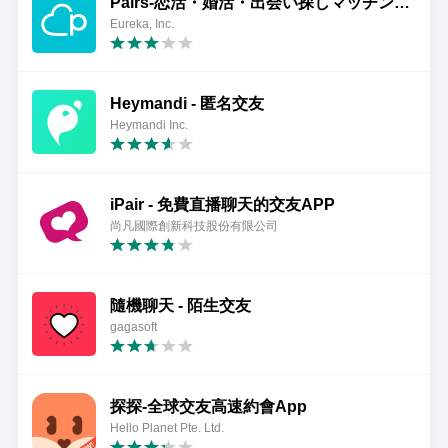
Pairs-恋活・婚活・出会い探しマッチングアプリ
Eureka, Inc.
Heymandi - 匿名交友
Heymandi Inc.
iPair - 免費直播聊天的交友APP
尚凡國際創新科技股份有限公司
隨機聊天 - 陌生交友
gagasoft
探探-全球交友高速約會App
Hello Planet Pte. Ltd.