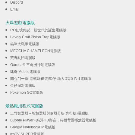
Discord
Email
火爆遊戲電腦版
RO仙境傳説：新世代的誕生電腦版
Lovely Craft Piston Trap電腦版
貓咪大戰爭電腦版
MECCHA CHAMELEON電腦版
荒野亂鬥電腦版
Garena® 三角洲行動電腦版
瑪奇 Mobile電腦版
開心鬥一番-港式麻雀·跑馬仔·鋤大D等5 IN 1電腦版
蛋仔派对電腦版
Pokémon GO電腦版
最熱應用程式電腦版
三竹智選股－智慧選股與個股分析(先行版)電腦版
Bubble Player - 純淨HD影音，待機背景播放器電腦版
Google NotebookLM電腦版
myTV SUPER電腦版