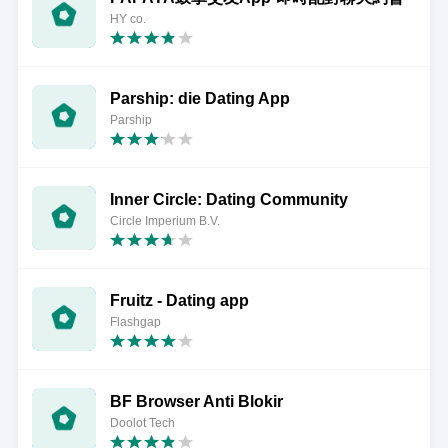
HY co.
Parship: die Dating App
Parship
Inner Circle: Dating Community
Circle Imperium B.V.
Fruitz - Dating app
Flashgap
BF Browser Anti Blokir
Doolot Tech