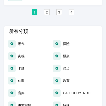
1
2
3
4
所有分類
動作
探險
街機
棋類
卡牌
賭場
休閒
教育
音樂
CATEGORY_NULL
事前登錄
解謎