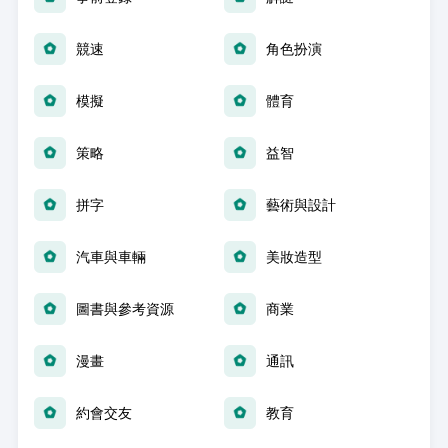
競速
角色扮演
模擬
體育
策略
益智
拼字
藝術與設計
汽車與車輛
美妝造型
圖書與參考資源
商業
漫畫
通訊
約會交友
教育