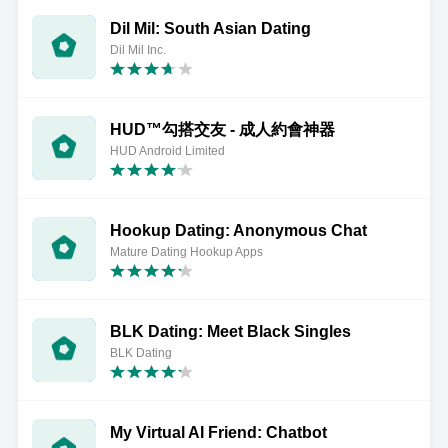
Dil Mil: South Asian Dating
Dil Mil Inc.
HUD™勾搭交友 - 成人約會神器
HUD Android Limited
Hookup Dating: Anonymous Chat
Mature Dating Hookup Apps
BLK Dating: Meet Black Singles
BLK Dating
My Virtual AI Friend: Chatbot