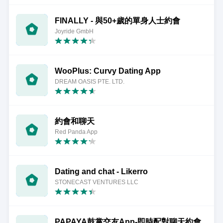
FINALLY - 與50+歲的單身人士約會
Joyride GmbH
WooPlus: Curvy Dating App
DREAM OASIS PTE. LTD.
約會和聊天
Red Panda App
Dating and chat - Likerro
STONECAST VENTURES LLC
PAPAYA鼓掌交友App-即時配對聊天約會