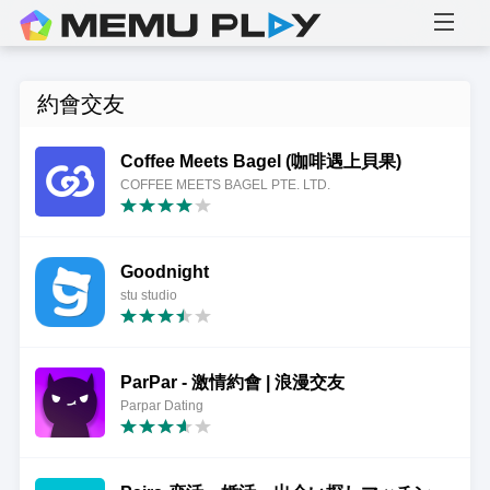
約會交友
Coffee Meets Bagel (咖啡遇上貝果)
COFFEE MEETS BAGEL PTE. LTD.
Goodnight
stu studio
ParPar - 激情約會 | 浪漫交友
Parpar Dating