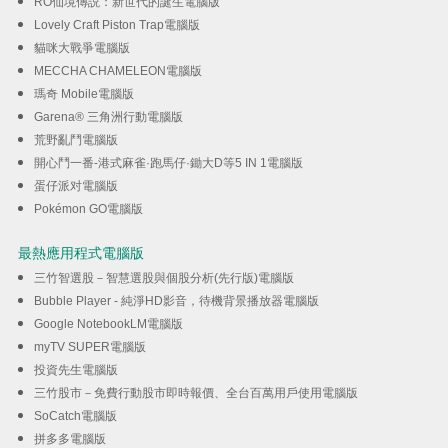
RO仙境傳説：新世代的誕生電腦版
Lovely Craft Piston Trap電腦版
貓咪大戰爭電腦版
MECCHA CHAMELEON電腦版
瑪奇 Mobile電腦版
Garena® 三角洲行動電腦版
荒野亂鬥電腦版
開心鬥一番-港式麻雀·跑馬仔·鋤大D等5 IN 1電腦版
蛋仔派对電腦版
Pokémon GO電腦版
最熱應用程式電腦版
三竹智選股－智慧選股與個股分析(先行版)電腦版
Bubble Player - 純淨HD影音，待機背景播放器電腦版
Google NotebookLM電腦版
myTV SUPER電腦版
投資先生電腦版
三竹股市－免費行動股市即時報價、全台百萬用戶使用電腦版
SoCatch電腦版
拼多多電腦版