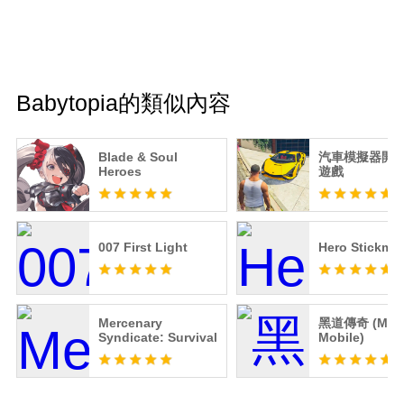
Babytopia的類似內容
Blade & Soul
汽車模擬器開
Heroes
遊戲
007 First Light
Hero Stickma
Mercenary
黑道傳奇 (Mafi
Syndicate: Survival
Mobile)