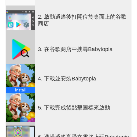
贏取豐厚獎勵
超多樣活動，挑戰不停歇！創造屬於您的成就，獲
2. 啟動逍遙後打開位於桌面上的谷歌
得豐厚獎勵！
商店
如有任何疑問或需要幫助
請聯繫我們：由遊戲內開啟設定 --> 幫助
3. 在谷歌商店中搜尋Babytopia
4. 下載並安裝Babytopia
Install
5. 下載完成後點擊圖標來啟動
6. 透過逍遙享受在電腦上玩Babytopia