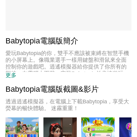
Babytopia電腦版簡介
愛玩Babytopia的你，雙手不應該被束縛在智慧手機
的小屏幕上。像職業選手一樣用鍵盤和滑鼠來全面
控制你的遊戲吧。逍遙模擬器給你提供了你所有的
期待。在電腦上下載、安裝Babytopia並盡情遊玩。
更多
再也不用擔心剩餘電量、流量消耗和煩人的來電。
全新的逍遙模擬器9是你在電腦上遊玩Babytopia的
Babytopia電腦版截圖&影片
最佳選擇！我们用心準備，完美的按鍵映射系統讓
Babytopia宛如電腦遊戲；我們，用嫻熟的技術編
透過逍遙模擬器，在電腦上下載Babytopia，享受大
程，逍遙多開器讓所有遊戲開好開滿；獨一無二的
熒幕的暢快體驗。 迷霧重重！
虛擬化引擎釋放你電腦的全部潛力，一切都入絲般
順滑。我們不僅在意你怎樣遊玩，更在意如何讓你
享受遊玩的樂趣！