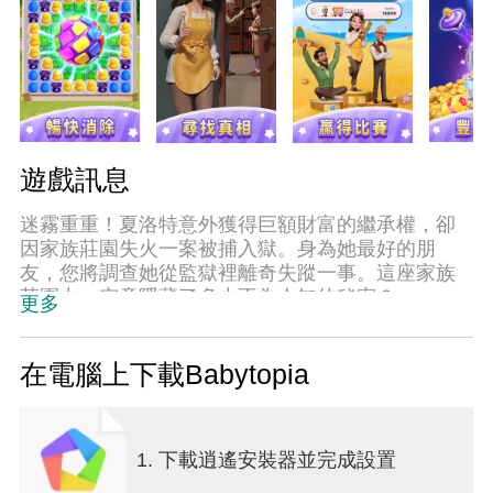
遊戲訊息
迷霧重重！夏洛特意外獲得巨額財富的繼承權，卻
因家族莊園失火一案被捕入獄。身為她最好的朋
友，您將調查她從監獄裡離奇失蹤一事。這座家族
莊園中，究竟隱藏了多少不為人知的秘密？
更多
享受暢快三消
體驗三消解謎魅力，保持破關連勝解鎖更多樂趣！
揭開離奇謎團
在電腦上下載Babytopia
結識新角色，留意對話尋找線索，拯救您的朋友！
探索裝修升級
解鎖新區域，將其改造升級！新奇冒險在等著您！
1. 下載逍遙安裝器並完成設置
收集多款穿搭
收集並打造個性化衣櫃！諸多搭配任君挑選！