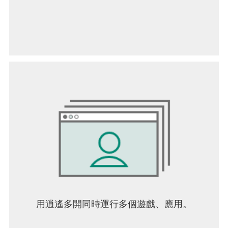
用逍遙多開同時運行多個遊戲、應用。