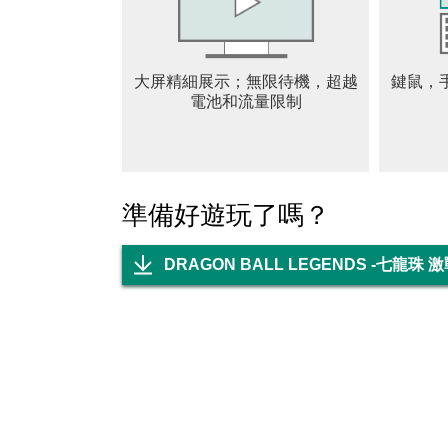
《服務條款》：
https://legal.bandainamcoent.co.jp/terms/
大屏精細展示；無限待機，超越
鍵鼠，
《私隱政策》：
電池和流量限制
https://legal.bandainamcoent.co.jp/privacy/
註：本遊戲包含一些可通過應用程式購買的項
關閉應用程式的購買功能。如欲了解更多資料
https://support.google.com/googlepl
準備好遊玩了嗎？
本遊戲包含機會中獎商品，消費者購買或參與
本遊戲並非以14歲以下人士為對象。14歲或
DRAGON BALL LEGENDS -七龍珠
之所有內容後，方得使用本遊戲服務，契約條
Powered by "CRIWARE".
CRIWARE is a trademark of CRI Middleware Co
This application is distributed under the officia
©BIRD STUDIO/SHUEISHA, TOEI ANIMATI