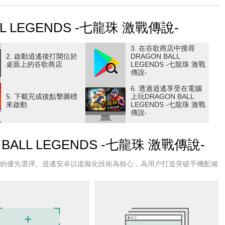
 LEGENDS -七龍珠 激戰傳說-
！
3. 在谷歌商店中搜尋
2. 啟動逍遙後打開位於
DRAGON BALL
桌面上的谷歌商店
LEGENDS -七龍珠 激戰
傳說-
6. 透過逍遙享受在電腦
5. 下載完成後點擊圖標
上玩DRAGON BALL
來啟動
LEGENDS -七龍珠 激戰
傳說-
ALL LEGENDS -七龍珠 激戰傳說-
5
戶的優先選擇。逍遙安卓以虛擬化技術為核心，為用户打造突破手機配備
co Entertainment的《服務條款》。