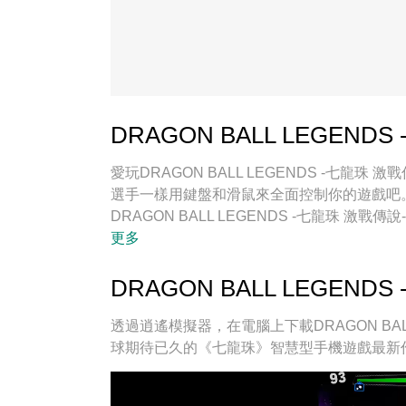
DRAGON BALL LEGEN
愛玩DRAGON BALL LEGENDS -七
選手一樣用鍵盤和滑鼠來全面控制你的遊戲吧
DRAGON BALL LEGENDS -七龍珠
電。全新的逍遙模擬器9是你在電腦上遊玩DRAGO
更多
用心準備，完美的按鍵映射系統讓DRAGON BA
熟的技術編程，逍遙多開器讓所有遊戲開好開
DRAGON BALL LEGEN
絲般順滑。我們不僅在意你怎樣遊玩，更在意
透過逍遙模擬器，在電腦上下載DRAGON BAL
球期待已久的《七龍珠》智慧型手機遊戲最新