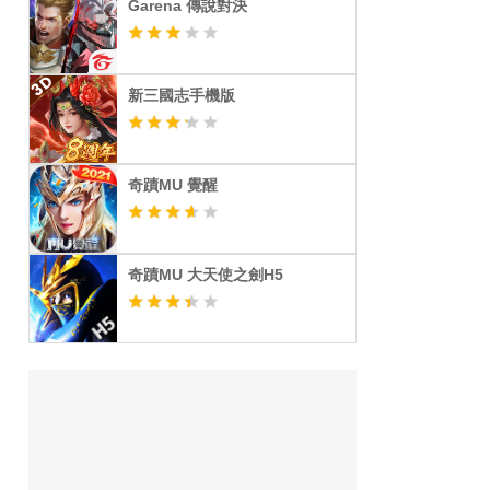
Garena 傳說對決
新三國志手機版
奇蹟MU 覺醒
奇蹟MU 大天使之劍H5