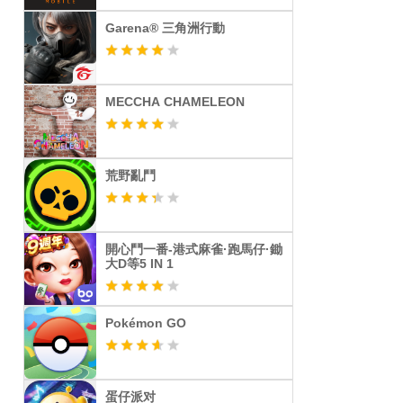
Garena® 三角洲行動
MECCHA CHAMELEON
荒野亂鬥
開心鬥一番-港式麻雀·跑馬仔·鋤
大D等5 IN 1
Pokémon GO
蛋仔派对