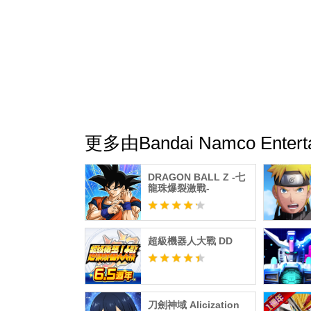
©Bandai Namco Entertainment Inc.
【關於激戰傳說通行證】
激戰傳說通行證為可享有強化效果的月費商品
■關於付款・期間・更新
・激戰傳說通行證的有效期間為購買後1個月
・若未於有效期間結束的24小時以前解約此
更多由Bandai Namco Enter
・即使刪除應用程式也不會解約此商品，敬請
DRAGON BALL Z -七
■關於解約
龍珠爆裂激戰-
・可透過以下步驟進行解約。
1.啟動 Google Play 商店
2.點擊左上方的選單圖示＞「訂閱」
超級機器人大戰 DD
3.於一覽點擊欲解約的訂閱項目
4.點擊「取消訂閱」，並依照畫面指示操作
・即使刪除應用程式也不會解約此服務，敬請
・解約後仍可於有效期間內享有此服務。
刀劍神域 Alicization