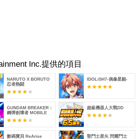
。
內且會自動更新。
服務，將會自動更新有效期間。
tainment Inc.提供的項目
注意。
NARUTO X BORUTO
IDOLiSH7-偶像星願-
忍者熱闘
GUNDAM BREAKER：
超級機器人大戰DD
鋼彈創壞者 MOBILE
注意。
數碼寶貝 ReArise
聖鬥士星矢 閃耀鬥士