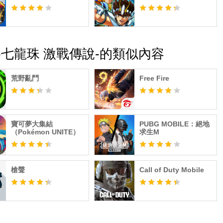
生問題，因此請避免於進行此商品的購買程序（連線）時中斷
DS -七龍珠 激戰傳說-的類似內容
荒野亂鬥
Free Fire
寶可夢大集結
PUBG MOBILE：絕地
（Pokémon UNITE）
求生M
槍聲
Call of Duty Mobile