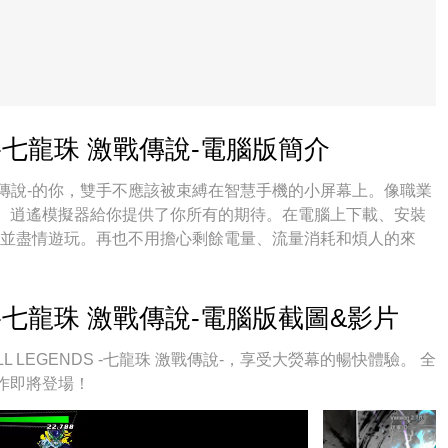
DS -七龍珠 激戰傳說-電腦版簡介
龍珠 激戰傳說-的你，雙手不應該被束縛在智慧手機的小屏幕上。像職業
。逍遙模擬器給你提供了你所有的期待。在電腦上下載、安裝
 激戰傳說-並盡情遊玩。再也不用擔心剩餘電量、流量消耗和煩人的來
N BALL LEGENDS -七龍珠 激戰傳說-的最佳選擇！我们
LL LEGENDS -七龍珠 激戰傳說-宛如電腦遊戲；我們，用嫻
滿；獨一無二的虛擬化引擎釋放你電腦的全部潛力，一切都入
DS -七龍珠 激戰傳說-電腦版截圖&影片
如何讓你享受遊玩的樂趣！
L LEGENDS -七龍珠 激戰傳說-，享受大熒幕的暢快體驗。 全
作即將登場！