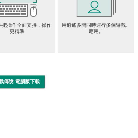
手把操作全面支持，操作
用逍遙多開同時運行多個遊戲、
更精準
應用。
目，來增加遊戲樂趣，加快遊戲進度。您可更改裝置的設定，
，請瀏覽以下網頁：
ay/answer/1626831?hl=zh-Hant。注意使用時間，避免沉迷於遊戲。
活動不代表即可獲得特定商品。
以上之未成年人應於法定代理人閱讀、瞭解並同意遊戲服務契約
 激戰傳說-電腦版下載
款變更時亦同。
., Ltd.
l rights from the license holder.
ON