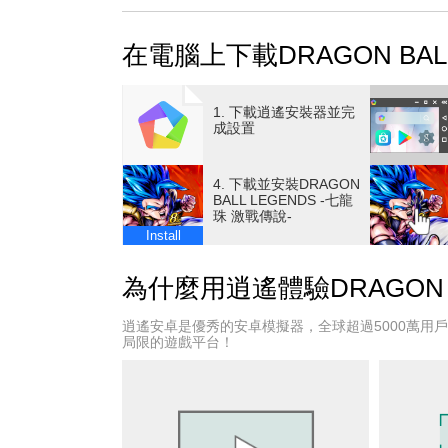
單指操作的卡片動作對戰
・只靠一根手指即可簡單操作的對戰！
在電腦上下載DRAGON BALL
・不管是連段還是必殺技都能靠單一點擊釋放
全世界對戰
1. 下載逍遙安裝器並完
・可與全世界的玩家進行即時線上對戰！
成設置
・操控親手培育的角色，壓制其他玩家！
4. 下載並安裝DRAGON
原創劇情
BALL LEGENDS -七龍
珠 激戰傳說-
・遊戲主角為鳥山明老師繪製的原創角色！
Install
・一同來體驗悟空一行人的新冒險！
為什麼用逍遙體驗DRAGON B
客服:
https://bnfaq.channel.or.jp/contact/faq_list/192
逍遙安卓是優秀的安卓模擬器，全球超過5000萬用
局限的遊戲平台！
Bandai Namco Entertainment Inc. Website:
https://bandainamcoent.co.jp/english/
您下載或安裝本應用程式，即表示同意Bandai Nam