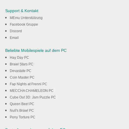
DRAGON BALL LEGENDS auf
Support & Kontakt
dem PC mit MEmu
MEmu Unterstützung
Facebook Gruppe
Discord
Herunterladen
Email
Beliebte Mobilespiele auf dem PC
Hay Day PC
Brawl Stars PC
Devastate PC
Coin Master PC
Fap Nights at Frenni PC
MECCHA CHAMELEON PC
Cube Out 3D: Jam Puzzle PC
Queen Bee! PC
Null's Brawl PC
Pony Torture PC