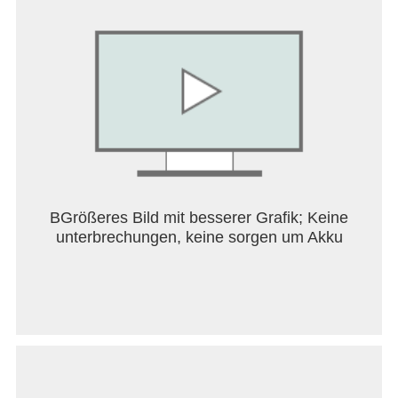
den Kampf
Bist du bereit, eine Legende zu werden? Lade dir
noch heute das ultimative DB-Anime-Action-RPG-
Erlebnis mit DRAGON BALL LEGENDS herunter!
SUPPORT:
https://bnfaq.channel.or.jp/contact/faq_list/1925
Bandai Namco Entertainment Inc. Website:
https://bandainamcoent.co.jp/english/
BGrößeres Bild mit besserer Grafik; Keine
unterbrechungen, keine sorgen um Akku
Mit dem Herunterladen oder Installieren dieser
Anwendung erklären Sie sich mit den
Servicebedingungen von Bandai Namco
Entertainment einverstanden
Servicebedingungen:
https://legal.bandainamcoent.co.jp/terms/
Datenschutzerklärung: