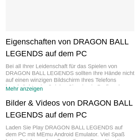
Eigenschaften von DRAGON BALL
LEGENDS auf dem PC
Bei all Ihrer Leidenschaft für das Spielen von
DRAGON BALL LEGENDS sollten Ihre Hände nicht
auf einen winzigen Bildschirm Ihres Telefons
beschränkt sein. Spielen Sie wie ein Profi und
Mehr anzeigen
übernehmen Sie die volle Kontrolle über Ihr Spiel
mit Tastatur und Maus. MEmu bietet Ihnen all die
Bilder & Videos von DRAGON BALL
Dinge, die Sie erwarten. Laden Sie DRAGON BALL
LEGENDS auf dem PC
LEGENDS herunter und spielen Sie es auf dem
PC. Spielen Sie so lange, wie Sie wollen, ohne
Laden Sie Play DRAGON BALL LEGENDS auf
Grenzwerte für Akku, mobile Daten und störende
dem PC mit MEmu Android Emulator. Viel Spaß
Anrufe. Das brandneue MEmu 9 ist die beste Wahl,