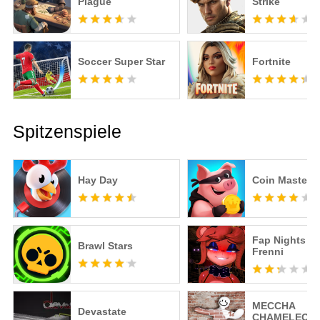
Plague
Strike
Soccer Super Star
Fortnite
Spitzenspiele
Hay Day
Coin Master
Fap Nights at
Brawl Stars
Frenni
MECCHA
Devastate
CHAMELEON