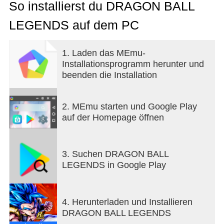
dein ultimatives Team für die kommenden
So installierst du DRAGON BALL
Schlachten zusammenzustellen. Son-Goku,
LEGENDS auf dem PC
Vegeta, Trunks, Piccolo, Freezer, Broly, Majin Boo
und viele andere Helden und Schurken warten auf
dich!
1. Laden das MEmu-
Installationsprogramm herunter und
EPISCHES ACTION-GAMEPLAY
beenden die Installation
- Intuitive Steuerung deiner Lieblings-DRAGON
BALL-Kämpfer in 3D
- Weiche deinem Gegner in Echtzeit aus, kontere
2. MEmu starten und Google Play
Angriffe, nutze deine Künstekarten und mache so
auf der Homepage öffnen
erstaunliche Kombos!
- Fülle DRAGON BALL-Slots während des
Kampfes, um den mächtigen teambasierten Angriff
3. Suchen DRAGON BALL
Rising Rush auszulösen
LEGENDS in Google Play
TAUCHE EIN IN DIE WELT VON DRAGON BALL
- Klassische Anime-Action mit hochwertigen 3D-
4. Herunterladen und Installieren
Charakteren und -Stadien
DRAGON BALL LEGENDS
- Geschmeidige Charakteranimationen mit