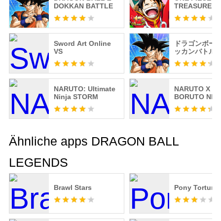
DOKKAN BATTLE
TREASURE C
Sword Art Online
ドラゴンボール
VS
ッカンバトル
NARUTO: Ultimate
NARUTO X
Ninja STORM
BORUTO NIN
VOLTAGE
Ähnliche apps DRAGON BALL
LEGENDS
Brawl Stars
Pony Torture