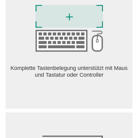
https://legal.bandainamcoent.co.jp/privacy/
Hinweis:
Dieses Spiel enthält einige Gegenstände, die über
In-App Purchase zugekauft werden können und die
das Spielerlebnis verbessern und Ihren Fortschritt
beschleunigen können. In-App Käufe können in
den Einstellungen Ihres Geräts deaktiviert werden;
genauere Einzelheiten siehe
https://support.google.com/googleplay/answer/16268
Komplette Tastenbelegung unterstützt mit Maus
hl=de
und Tastatur oder Controller
This application is distributed under the official
rights from the license holder.
©BIRD STUDIO/SHUEISHA, TOEI ANIMATION
©Bandai Namco Entertainment Inc.
Powered by "CRIWARE".
CRIWARE is a trademark of CRI Middleware Co.,
Ltd.