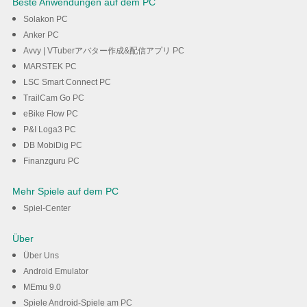
Beste Anwendungen auf dem PC
Solakon PC
Anker PC
Avvy | VTuberアバター作成&配信アプリ PC
MARSTEK PC
LSC Smart Connect PC
TrailCam Go PC
eBike Flow PC
P&I Loga3 PC
DB MobiDig PC
Finanzguru PC
Mehr Spiele auf dem PC
Spiel-Center
Über
Über Uns
Android Emulator
MEmu 9.0
Spiele Android-Spiele am PC