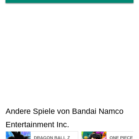
noch einmal auf "Abos".
3. Wählen Sie das Abonnement, das Sie kündigen
möchten.
4. Tippen Sie auf "Abo kündigen" und folgen Sie
den weiteren Anweisungen.
- Bitte beachten Sie, dass durch eine Deinstallation
der App das Abonnement nicht gekündigt wird.
- Nach einer Kündigung können Sie den Service bis
zum Ende des Gültigkeitszeitraums wahrnehmen.
■Sonstige Hinweise
- Bitte schließen Sie unter keinen Umständen
während des Kaufprozesses (während der
Verbindung) die App, da dies zu Problemen bei der
Nutzung des Produkts führen kann.
Andere Spiele von Bandai Namco
Entertainment Inc.
DRAGON BALL Z
ONE PIECE